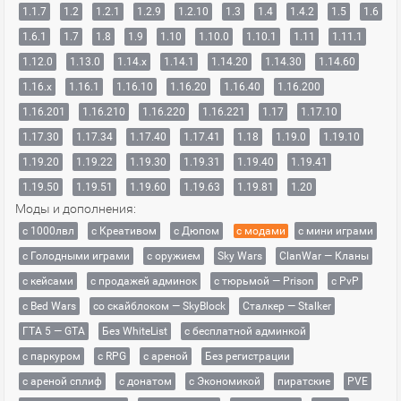
1.1.7
1.2
1.2.1
1.2.9
1.2.10
1.3
1.4
1.4.2
1.5
1.6
1.6.1
1.7
1.8
1.9
1.10
1.10.0
1.10.1
1.11
1.11.1
1.12.0
1.13.0
1.14.x
1.14.1
1.14.20
1.14.30
1.14.60
1.16.x
1.16.1
1.16.10
1.16.20
1.16.40
1.16.200
1.16.201
1.16.210
1.16.220
1.16.221
1.17
1.17.10
1.17.30
1.17.34
1.17.40
1.17.41
1.18
1.19.0
1.19.10
1.19.20
1.19.22
1.19.30
1.19.31
1.19.40
1.19.41
1.19.50
1.19.51
1.19.60
1.19.63
1.19.81
1.20
Моды и дополнения:
с 1000лвл
c Креативом
с Дюпом
с модами
с мини играми
с Голодными играми
с оружием
Sky Wars
ClanWar — Кланы
с кейсами
с продажей админок
с тюрьмой — Prison
с PvP
с Bed Wars
со скайблоком — SkyBlock
Сталкер — Stalker
ГТА 5 — GTA
Без WhiteList
с бесплатной админкой
с паркуром
с RPG
с ареной
Без регистрации
с ареной сплиф
с донатом
с Экономикой
пиратские
PVE