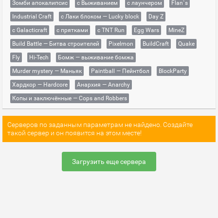
Зомби апокалипсис
с Выживанием
с лаунчером
Flan`s
Industrial Craft
с Лаки блоком — Lucky block
Day Z
с Galacticraft
с прятками
с TNT Run
Egg Wars
MineZ
Build Battle — Битва строителей
Pixelmon
BuildCraft
Quake
Fly
Hi-Tech
Бомж — выживание бомжа
Murder mystery — Маньяк
Paintball — Пейнтбол
BlockParty
Хардкор — Hardcore
Анархия — Anarchy
Копы и заключённые — Cops and Robbers
Серверов по заданным параметрам не найдено. Создайте
такой сервер и он появится на этом месте!
Загрузить еще сервера