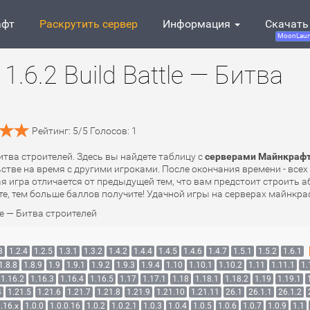
афт
Раскрутить сервер
Информация
Скачать
MoonLaun
.6.2 Build Battle — Битва
Рейтинг:
5
/
5
Голосов:
1
Битва строителей. Здесь вы найдете таблицу с
серверами Майнкрафт 1
стве на время с другими игроками. После окончания времени - всех
я игра отличается от предыдущей тем, что вам предстоит строить 
е, тем больше баллов получите! Удачной игры на серверах майнкраф
tle — Битва строителей
3
1.2.4
1.2.5
1.3.1
1.3.2
1.4.2
1.4.4
1.4.5
1.4.6
1.4.7
1.5.1
1.5.2
1.6.1
1.8.8
1.8.9
1.9
1.9.1
1.9.2
1.9.3
1.9.4
1.10
1.10.1
1.10.2
1.11
1.11.1
1.
1.16.2
1.16.3
1.16.4
1.16.5
1.17
1.17.1
1.18
1.18.1
1.18.2
1.19
1.19.1
4
1.21.5
1.21.6
1.21.7
1.21.8
1.21.9
1.21.10
1.21.11
26.1
26.1.1
26.1.2
.16.x
1.0.0
1.0.0.16
1.0.2
1.0.2.1
1.0.3
1.0.4
1.0.5
1.0.6
1.0.7
1.0.9
1.1