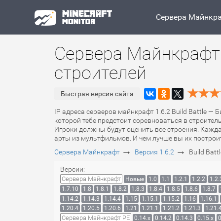
Сервера Майнкр
Сервера Майнкрафт 1
строителей
Быстрая версия сайта
IP адреса серверов майнкрафт 1.6.2 Build Battle — 
которой тебе предстоит соревноваться в строитель
Игроки должны будут оценить все строения. Кажда
арты из мультфильмов. И чем лучше вы их построит
→
→
Сервера Майнкрафт
Версия 1.6.2
Build Bat
Версии:
Сервера Майнкрафт
Новые
1.0
1.1
1.2.1
1.2.2
1.2.
1.7.10
1.8
1.8.1
1.8.2
1.8.3
1.8.4
1.8.5
1.8.6
1.8.7
1.14.2
1.14.3
1.14.4
1.15
1.15.1
1.15.2
1.16
1.16.1
1.20.4
1.20.5
1.20.6
1.21
1.21.1
1.21.2
1.21.3
1.21.
Сервера Майнкрафт PE
0.14.x
0.14.2
0.14.3
0.15.x
0