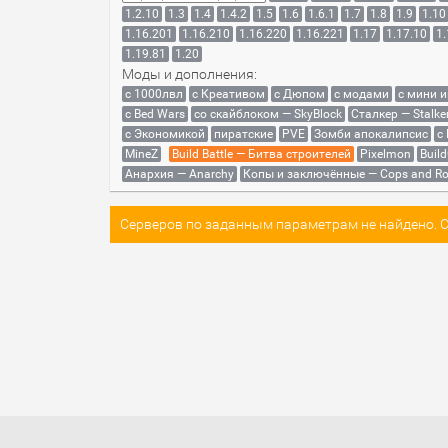
1.2.10
1.3
1.4
1.4.2
1.5
1.6
1.6.1
1.7
1.8
1.9
1.10
1.16.201
1.16.210
1.16.220
1.16.221
1.17
1.17.10
1.
1.19.81
1.20
Моды и дополнения:
с 1000лвл
c Креативом
с Дюпом
с модами
с мини 
с Bed Wars
со скайблоком — SkyBlock
Сталкер — Stalke
с Экономикой
пиратские
PVE
Зомби апокалипсис
с
MineZ
Build Battle — Битва строителей
Pixelmon
Build
Анархия — Anarchy
Копы и заключённые — Cops and Ro
Серверов по заданным параметрам не найдено. Со