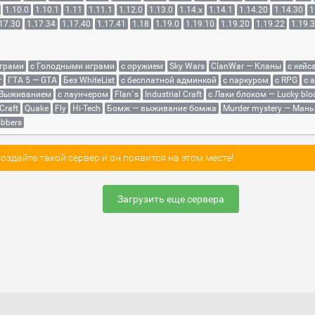
1.10.0
1.10.1
1.11
1.11.1
1.12.0
1.13.0
1.14.x
1.14.1
1.14.20
1.14.30
1
17.30
1.17.34
1.17.40
1.17.41
1.18
1.19.0
1.19.10
1.19.20
1.19.22
1.19.
играми
с Голодными играми
с оружием
Sky Wars
ClanWar — Кланы
с кейс
r
ГТА 5 — GTA
Без WhiteList
с бесплатной админкой
с паркуром
с RPG
с 
 Выживанием
с лаунчером
Flan`s
Industrial Craft
с Лаки блоком — Lucky blo
Craft
Quake
Fly
Hi-Tech
Бомж — выживание бомжа
Murder mystery — Мань
bbers
здайте такой сервер и он появится на этом месте!
Загрузить еще сервера