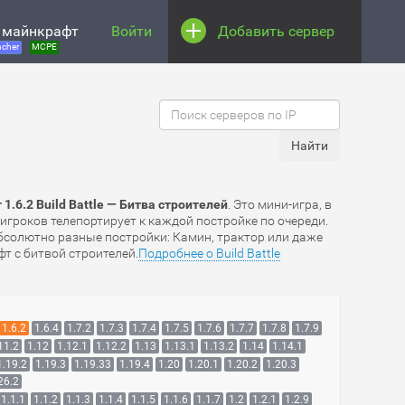
 майнкрафт
Войти
Добавить сервер
cher
MCPE
.6.2 Build Battle — Битва строителей
. Это мини-игра, в
 игроков телепортирует к каждой постройке по очереди.
абсолютно разные постройки: Камин, трактор или даже
т с битвой строителей.
Подробнее о Build Battle
1.6.2
1.6.4
1.7.2
1.7.3
1.7.4
1.7.5
1.7.6
1.7.7
1.7.8
1.7.9
11.2
1.12
1.12.1
1.12.2
1.13
1.13.1
1.13.2
1.14
1.14.1
1.19.2
1.19.3
1.19.33
1.19.4
1.20
1.20.1
1.20.2
1.20.3
26.2
1.1.1
1.1.2
1.1.3
1.1.4
1.1.5
1.1.6
1.1.7
1.2
1.2.1
1.2.9