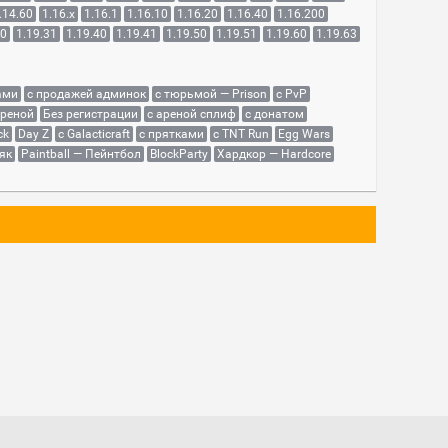
.14.60
1.16.x
1.16.1
1.16.10
1.16.20
1.16.40
1.16.200
30
1.19.31
1.19.40
1.19.41
1.19.50
1.19.51
1.19.60
1.19.63
ами
с продажей админок
с тюрьмой — Prison
с PvP
ареной
Без регистрации
с ареной сплиф
с донатом
ck
Day Z
с Galacticraft
с прятками
с TNT Run
Egg Wars
як
Paintball — Пейнтбол
BlockParty
Хардкор — Hardcore