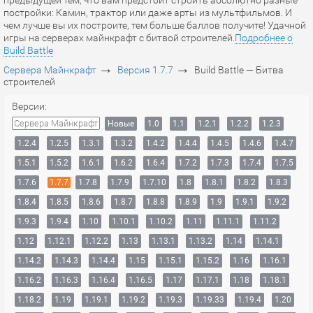
предыдущей тем, что вам предстоит строить абсолютно разные
постройки: Камин, трактор или даже арты из мультфильмов. И
чем лучше вы их построите, тем больше баллов получите! Удачной
игры на серверах майнкрафт с битвой строителей.
Подробнее о
Build Battle
→
→
Сервера Майнкрафт
Версия 1.7.7
Build Battle — Битва
строителей
Версии:
Сервера Майнкрафт
Новые
1.0
1.1
1.2.1
1.2.2
1.2.3
1.2.4
1.2.5
1.3.1
1.3.2
1.4.2
1.4.4
1.4.5
1.4.6
1.4.7
1.5.1
1.5.2
1.6.1
1.6.2
1.6.4
1.7.2
1.7.3
1.7.4
1.7.5
1.7.6
1.7.7
1.7.8
1.7.9
1.7.10
1.8
1.8.1
1.8.2
1.8.3
1.8.4
1.8.5
1.8.6
1.8.7
1.8.8
1.8.9
1.9
1.9.1
1.9.2
1.9.3
1.9.4
1.10
1.10.1
1.10.2
1.11
1.11.1
1.11.2
1.12
1.12.1
1.12.2
1.13
1.13.1
1.13.2
1.14
1.14.1
1.14.2
1.14.3
1.14.4
1.15
1.15.1
1.15.2
1.16
1.16.1
1.16.2
1.16.3
1.16.4
1.16.5
1.17
1.17.1
1.18
1.18.1
1.18.2
1.19
1.19.1
1.19.2
1.19.3
1.19.33
1.19.4
1.20