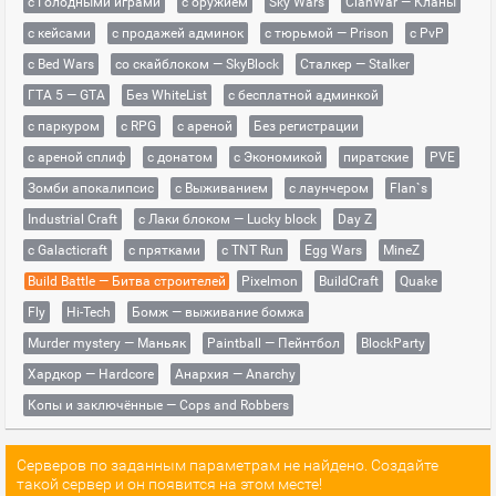
с Голодными играми
с оружием
Sky Wars
ClanWar — Кланы
с кейсами
с продажей админок
с тюрьмой — Prison
с PvP
с Bed Wars
со скайблоком — SkyBlock
Сталкер — Stalker
ГТА 5 — GTA
Без WhiteList
с бесплатной админкой
с паркуром
с RPG
с ареной
Без регистрации
с ареной сплиф
с донатом
с Экономикой
пиратские
PVE
Зомби апокалипсис
с Выживанием
с лаунчером
Flan`s
Industrial Craft
с Лаки блоком — Lucky block
Day Z
с Galacticraft
с прятками
с TNT Run
Egg Wars
MineZ
Build Battle — Битва строителей
Pixelmon
BuildCraft
Quake
Fly
Hi-Tech
Бомж — выживание бомжа
Murder mystery — Маньяк
Paintball — Пейнтбол
BlockParty
Хардкор — Hardcore
Анархия — Anarchy
Копы и заключённые — Cops and Robbers
Серверов по заданным параметрам не найдено. Создайте
такой сервер и он появится на этом месте!