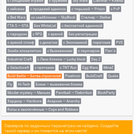
с Голодными играми
с оружием
Sky Wars
ClanWar — Кланы
с кейсами
с продажей админок
с тюрьмой — Prison
с PvP
с Bed Wars
со скайблоком — SkyBlock
Сталкер — Stalker
ГТА 5 — GTA
Без WhiteList
с бесплатной админкой
с паркуром
с RPG
с ареной
Без регистрации
с ареной сплиф
с донатом
с Экономикой
пиратские
PVE
Зомби апокалипсис
с Выживанием
с лаунчером
Flan`s
Industrial Craft
с Лаки блоком — Lucky block
Day Z
с Galacticraft
с прятками
с TNT Run
Egg Wars
MineZ
Build Battle — Битва строителей
Pixelmon
BuildCraft
Quake
Fly
Hi-Tech
Бомж — выживание бомжа
Murder mystery — Маньяк
Paintball — Пейнтбол
BlockParty
Хардкор — Hardcore
Анархия — Anarchy
Копы и заключённые — Cops and Robbers
Серверов по заданным параметрам не найдено. Создайте
такой сервер и он появится на этом месте!