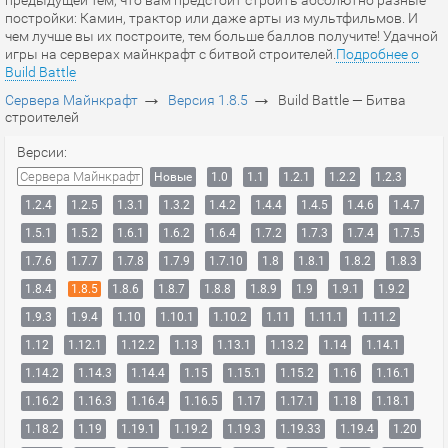
предыдущей тем, что вам предстоит строить абсолютно разные
постройки: Камин, трактор или даже арты из мультфильмов. И
чем лучше вы их построите, тем больше баллов получите! Удачной
игры на серверах майнкрафт с битвой строителей.
Подробнее о
Build Battle
→
→
Сервера Майнкрафт
Версия 1.8.5
Build Battle — Битва
строителей
Версии:
Сервера Майнкрафт
Новые
1.0
1.1
1.2.1
1.2.2
1.2.3
1.2.4
1.2.5
1.3.1
1.3.2
1.4.2
1.4.4
1.4.5
1.4.6
1.4.7
1.5.1
1.5.2
1.6.1
1.6.2
1.6.4
1.7.2
1.7.3
1.7.4
1.7.5
1.7.6
1.7.7
1.7.8
1.7.9
1.7.10
1.8
1.8.1
1.8.2
1.8.3
1.8.4
1.8.5
1.8.6
1.8.7
1.8.8
1.8.9
1.9
1.9.1
1.9.2
1.9.3
1.9.4
1.10
1.10.1
1.10.2
1.11
1.11.1
1.11.2
1.12
1.12.1
1.12.2
1.13
1.13.1
1.13.2
1.14
1.14.1
1.14.2
1.14.3
1.14.4
1.15
1.15.1
1.15.2
1.16
1.16.1
1.16.2
1.16.3
1.16.4
1.16.5
1.17
1.17.1
1.18
1.18.1
1.18.2
1.19
1.19.1
1.19.2
1.19.3
1.19.33
1.19.4
1.20