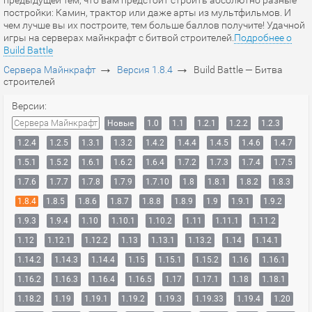
предыдущей тем, что вам предстоит строить абсолютно разные
постройки: Камин, трактор или даже арты из мультфильмов. И
чем лучше вы их построите, тем больше баллов получите! Удачной
игры на серверах майнкрафт с битвой строителей.
Подробнее о
Build Battle
→
→
Сервера Майнкрафт
Версия 1.8.4
Build Battle — Битва
строителей
Версии:
Сервера Майнкрафт
Новые
1.0
1.1
1.2.1
1.2.2
1.2.3
1.2.4
1.2.5
1.3.1
1.3.2
1.4.2
1.4.4
1.4.5
1.4.6
1.4.7
1.5.1
1.5.2
1.6.1
1.6.2
1.6.4
1.7.2
1.7.3
1.7.4
1.7.5
1.7.6
1.7.7
1.7.8
1.7.9
1.7.10
1.8
1.8.1
1.8.2
1.8.3
1.8.4
1.8.5
1.8.6
1.8.7
1.8.8
1.8.9
1.9
1.9.1
1.9.2
1.9.3
1.9.4
1.10
1.10.1
1.10.2
1.11
1.11.1
1.11.2
1.12
1.12.1
1.12.2
1.13
1.13.1
1.13.2
1.14
1.14.1
1.14.2
1.14.3
1.14.4
1.15
1.15.1
1.15.2
1.16
1.16.1
1.16.2
1.16.3
1.16.4
1.16.5
1.17
1.17.1
1.18
1.18.1
1.18.2
1.19
1.19.1
1.19.2
1.19.3
1.19.33
1.19.4
1.20