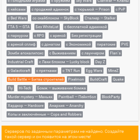
с Голодными играми
с оружием
Sky Wars
ClanWar — Кланы
с кейсами
с продажей админок
с тюрьмой — Prison
с PvP
с Bed Wars
со скайблоком — SkyBlock
Сталкер — Stalker
ГТА 5 — GTA
Без WhiteList
с бесплатной админкой
с паркуром
с RPG
с ареной
Без регистрации
с ареной сплиф
с донатом
с Экономикой
пиратские
PVE
Зомби апокалипсис
с Выживанием
с лаунчером
Flan`s
Industrial Craft
с Лаки блоком — Lucky block
Day Z
с Galacticraft
с прятками
с TNT Run
Egg Wars
MineZ
Build Battle — Битва строителей
Pixelmon
BuildCraft
Quake
Fly
Hi-Tech
Бомж — выживание бомжа
Murder mystery — Маньяк
Paintball — Пейнтбол
BlockParty
Хардкор — Hardcore
Анархия — Anarchy
Копы и заключённые — Cops and Robbers
Серверов по заданным параметрам не найдено. Создайте
такой сервер и он появится на этом месте!