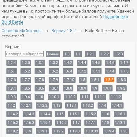
предыдущей тем, что вам предстоит строить абсолютно разные
постройки: Камин, трактор или даже арты из мультфильмов. И
чем лучше вы их построите, тем больше баллов получите! Удачной
игры на серверах майнкрафт с битвой строителей.
Подробнее о
Build Battle
→
→
Сервера Майнкрафт
Версия 1.8.2
Build Battle — Битва
строителей
Версии:
Сервера Майнкрафт
Новые
1.0
1.1
1.2.1
1.2.2
1.2.3
1.2.4
1.2.5
1.3.1
1.3.2
1.4.2
1.4.4
1.4.5
1.4.6
1.4.7
1.5.1
1.5.2
1.6.1
1.6.2
1.6.4
1.7.2
1.7.3
1.7.4
1.7.5
1.7.6
1.7.7
1.7.8
1.7.9
1.7.10
1.8
1.8.1
1.8.2
1.8.3
1.8.4
1.8.5
1.8.6
1.8.7
1.8.8
1.8.9
1.9
1.9.1
1.9.2
1.9.3
1.9.4
1.10
1.10.1
1.10.2
1.11
1.11.1
1.11.2
1.12
1.12.1
1.12.2
1.13
1.13.1
1.13.2
1.14
1.14.1
1.14.2
1.14.3
1.14.4
1.15
1.15.1
1.15.2
1.16
1.16.1
1.16.2
1.16.3
1.16.4
1.16.5
1.17
1.17.1
1.18
1.18.1
1.18.2
1.19
1.19.1
1.19.2
1.19.3
1.19.33
1.19.4
1.20