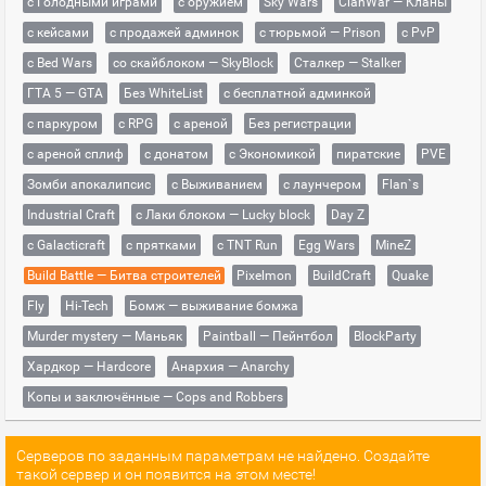
с Голодными играми
с оружием
Sky Wars
ClanWar — Кланы
с кейсами
с продажей админок
с тюрьмой — Prison
с PvP
с Bed Wars
со скайблоком — SkyBlock
Сталкер — Stalker
ГТА 5 — GTA
Без WhiteList
с бесплатной админкой
с паркуром
с RPG
с ареной
Без регистрации
с ареной сплиф
с донатом
с Экономикой
пиратские
PVE
Зомби апокалипсис
с Выживанием
с лаунчером
Flan`s
Industrial Craft
с Лаки блоком — Lucky block
Day Z
с Galacticraft
с прятками
с TNT Run
Egg Wars
MineZ
Build Battle — Битва строителей
Pixelmon
BuildCraft
Quake
Fly
Hi-Tech
Бомж — выживание бомжа
Murder mystery — Маньяк
Paintball — Пейнтбол
BlockParty
Хардкор — Hardcore
Анархия — Anarchy
Копы и заключённые — Cops and Robbers
Серверов по заданным параметрам не найдено. Создайте
такой сервер и он появится на этом месте!