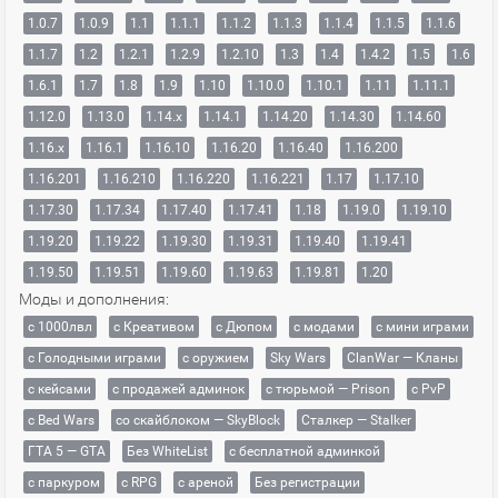
1.0.7
1.0.9
1.1
1.1.1
1.1.2
1.1.3
1.1.4
1.1.5
1.1.6
1.1.7
1.2
1.2.1
1.2.9
1.2.10
1.3
1.4
1.4.2
1.5
1.6
1.6.1
1.7
1.8
1.9
1.10
1.10.0
1.10.1
1.11
1.11.1
1.12.0
1.13.0
1.14.x
1.14.1
1.14.20
1.14.30
1.14.60
1.16.x
1.16.1
1.16.10
1.16.20
1.16.40
1.16.200
1.16.201
1.16.210
1.16.220
1.16.221
1.17
1.17.10
1.17.30
1.17.34
1.17.40
1.17.41
1.18
1.19.0
1.19.10
1.19.20
1.19.22
1.19.30
1.19.31
1.19.40
1.19.41
1.19.50
1.19.51
1.19.60
1.19.63
1.19.81
1.20
Моды и дополнения:
с 1000лвл
c Креативом
с Дюпом
с модами
с мини играми
с Голодными играми
с оружием
Sky Wars
ClanWar — Кланы
с кейсами
с продажей админок
с тюрьмой — Prison
с PvP
с Bed Wars
со скайблоком — SkyBlock
Сталкер — Stalker
ГТА 5 — GTA
Без WhiteList
с бесплатной админкой
с паркуром
с RPG
с ареной
Без регистрации