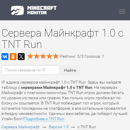
Navi
Сервера Майнкрафт 1.0 с
TNT Run
Рейтинг:
5
/
5
Голосов:
1
IP адреса серверов майнкрафт 1.0 с TNT Run. Здесь вы найдете
таблицу с
серверами Майнкрафт 1.0 с TNT Run
. На серверах
Майнкрафт c плагином мини-игры TNT Run игрок должен бегать
по уровню из песка или гравия. Как только игрок пробежал по
блоку он осыпается. В TNT Run побеждает тот игрок, который
останется последним на платформе, а все остальные провалятся
в бездну неизвестности. Удачных вам забегов, да победит лучший
Усэйн Болт!
Подробнее о TNT Run
→
→
Сервера Майнкрафт
Версия 1.0
с TNT Run