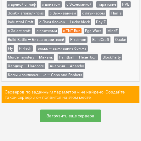
с ареной сплиф
с донатом
с Экономикой
пиратские
PVE
Зомби апокалипсис
с Выживанием
с лаунчером
Flan`s
Industrial Craft
с Лаки блоком — Lucky block
Day Z
с Galacticraft
с прятками
с TNT Run
Egg Wars
MineZ
Build Battle — Битва строителей
Pixelmon
BuildCraft
Quake
Fly
Hi-Tech
Бомж — выживание бомжа
Murder mystery — Маньяк
Paintball — Пейнтбол
BlockParty
Хардкор — Hardcore
Анархия — Anarchy
Копы и заключённые — Cops and Robbers
Серверов по заданным параметрам не найдено. Создайте
такой сервер и он появится на этом месте!
Загрузить еще сервера