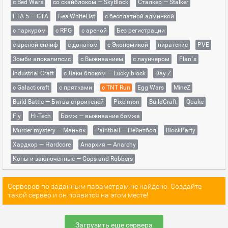
с Bed Wars
со скайблоком — SkyBlock
Сталкер — Stalker
ГТА 5 — GTA
Без WhiteList
с бесплатной админкой
с паркуром
с RPG
с ареной
Без регистрации
с ареной сплиф
с донатом
с Экономикой
пиратские
PVE
Зомби апокалипсис
с Выживанием
с лаунчером
Flan`s
Industrial Craft
с Лаки блоком — Lucky block
Day Z
с Galacticraft
с прятками
с TNT Run
Egg Wars
MineZ
Build Battle — Битва строителей
Pixelmon
BuildCraft
Quake
Fly
Hi-Tech
Бомж — выживание бомжа
Murder mystery — Маньяк
Paintball — Пейнтбол
BlockParty
Хардкор — Hardcore
Анархия — Anarchy
Копы и заключённые — Cops and Robbers
Серверов по заданным параметрам не найдено. Создайте
такой сервер и он появится на этом месте!
Загрузить еще сервера