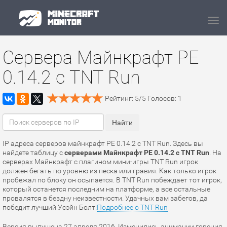
Navi
Сервера Майнкрафт PE
0.14.2 с TNT Run
Рейтинг:
5
/
5
Голосов:
1
IP адреса серверов майнкрафт PE 0.14.2 с TNT Run. Здесь вы
найдете таблицу с
серверами Майнкрафт PE 0.14.2 с TNT Run
. На
серверах Майнкрафт c плагином мини-игры TNT Run игрок
должен бегать по уровню из песка или гравия. Как только игрок
пробежал по блоку он осыпается. В TNT Run побеждает тот игрок,
который останется последним на платформе, а все остальные
провалятся в бездну неизвестности. Удачных вам забегов, да
победит лучший Усэйн Болт!
Подробнее о TNT Run
Версия выпущена 27 апреля 2016. Изменились анимации горения,