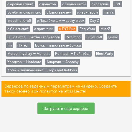
с ареной сплиф
с донатом
с Экономикой
пиратские
PVE
Зомби апокалипсис
с Выживанием
с лаунчером
Flan`s
Industrial Craft
с Лаки блоком — Lucky block
Day Z
с Galacticraft
с прятками
с TNT Run
Egg Wars
MineZ
Build Battle — Битва строителей
Pixelmon
BuildCraft
Quake
Fly
Hi-Tech
Бомж — выживание бомжа
Murder mystery — Маньяк
Paintball — Пейнтбол
BlockParty
Хардкор — Hardcore
Анархия — Anarchy
Копы и заключённые — Cops and Robbers
Серверов по заданным параметрам не найдено. Создайте
такой сервер и он появится на этом месте!
Загрузить еще сервера