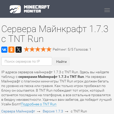
Navi
Сервера Майнкрафт 1.7.3
с TNT Run
Рейтинг:
5
/
5
Голосов:
1
IP адреса серверов майнкрафт 1.7.3 с TNT Run. Здесь вы найдете
таблицу с
серверами Майнкрафт 1.7.3 с TNT Run
. На серверах
Майнкрафт c плагином мини-игры TNT Run игрок должен бегать
по уровню из песка или гравия. Как только игрок пробежал по
блоку он осыпается. В TNT Run побеждает тот игрок, который
останется последним на платформе, а все остальные провалятся
в бездну неизвестности. Удачных вам забегов, да победит лучший
Усэйн Болт!
Подробнее о TNT Run
→
→
Сервера Майнкрафт
Версия 1.7.3
с TNT Run