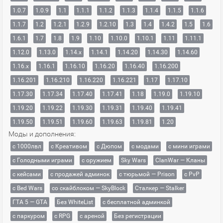
1.0.7
1.0.9
1.1
1.1.1
1.1.2
1.1.3
1.1.4
1.1.5
1.1.6
1.1.7
1.2
1.2.1
1.2.9
1.2.10
1.3
1.4
1.4.2
1.5
1.6
1.6.1
1.7
1.8
1.9
1.10
1.10.0
1.10.1
1.11
1.11.1
1.12.0
1.13.0
1.14.x
1.14.1
1.14.20
1.14.30
1.14.60
1.16.x
1.16.1
1.16.10
1.16.20
1.16.40
1.16.200
1.16.201
1.16.210
1.16.220
1.16.221
1.17
1.17.10
1.17.30
1.17.34
1.17.40
1.17.41
1.18
1.19.0
1.19.10
1.19.20
1.19.22
1.19.30
1.19.31
1.19.40
1.19.41
1.19.50
1.19.51
1.19.60
1.19.63
1.19.81
1.20
Моды и дополнения:
с 1000лвл
c Креативом
с Дюпом
с модами
с мини играми
с Голодными играми
с оружием
Sky Wars
ClanWar — Кланы
с кейсами
с продажей админок
с тюрьмой — Prison
с PvP
с Bed Wars
со скайблоком — SkyBlock
Сталкер — Stalker
ГТА 5 — GTA
Без WhiteList
с бесплатной админкой
с паркуром
с RPG
с ареной
Без регистрации