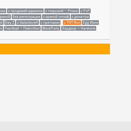
ами
с продажей админок
с тюрьмой — Prison
с PvP
ареной
Без регистрации
с ареной сплиф
с донатом
ck
Day Z
с Galacticraft
с прятками
с TNT Run
Egg Wars
як
Paintball — Пейнтбол
BlockParty
Хардкор — Hardcore