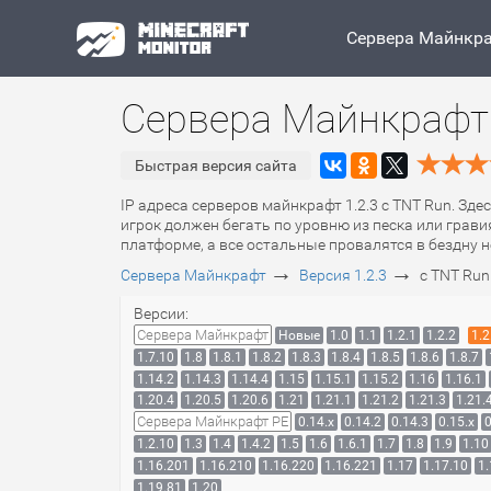
Сервера Майнкр
Сервера Майнкрафт 
Быстрая версия сайта
IP адреса серверов майнкрафт 1.2.3 с TNT Run. Зде
игрок должен бегать по уровню из песка или грави
платформе, а все остальные провалятся в бездну н
→
→
Сервера Майнкрафт
Версия 1.2.3
с TNT Run
Версии:
Сервера Майнкрафт
Новые
1.0
1.1
1.2.1
1.2.2
1.2
1.7.10
1.8
1.8.1
1.8.2
1.8.3
1.8.4
1.8.5
1.8.6
1.8.7
1.14.2
1.14.3
1.14.4
1.15
1.15.1
1.15.2
1.16
1.16.1
1.20.4
1.20.5
1.20.6
1.21
1.21.1
1.21.2
1.21.3
1.21.
Сервера Майнкрафт PE
0.14.x
0.14.2
0.14.3
0.15.x
0
1.2.10
1.3
1.4
1.4.2
1.5
1.6
1.6.1
1.7
1.8
1.9
1.10
1.16.201
1.16.210
1.16.220
1.16.221
1.17
1.17.10
1.
1.19.81
1.20