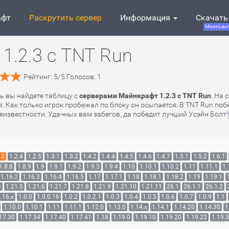
афт
Раскрутить сервер
Информация
Скачать
MoonLaun
1.2.3 с TNT Run
Рейтинг:
5
/
5
Голосов:
1
сь вы найдете таблицу с
серверами Майнкрафт 1.2.3 с TNT Run
. На
я. Как только игрок пробежал по блоку он осыпается. В TNT Run по
еизвестности. Удачных вам забегов, да победит лучший Усэйн Болт!
.3
1.2.4
1.2.5
1.3.1
1.3.2
1.4.2
1.4.4
1.4.5
1.4.6
1.4.7
1.5.1
1.5.2
1.6.1
1.8.8
1.8.9
1.9
1.9.1
1.9.2
1.9.3
1.9.4
1.10
1.10.1
1.10.2
1.11
1.11.1
1.
1.16.2
1.16.3
1.16.4
1.16.5
1.17
1.17.1
1.18
1.18.1
1.18.2
1.19
1.19.1
4
1.21.5
1.21.6
1.21.7
1.21.8
1.21.9
1.21.10
1.21.11
26.1
26.1.1
26.1.2
.16.x
1.0.0
1.0.0.16
1.0.2
1.0.2.1
1.0.3
1.0.4
1.0.5
1.0.6
1.0.7
1.0.9
1.1
1.10.0
1.10.1
1.11
1.11.1
1.12.0
1.13.0
1.14.x
1.14.1
1.14.20
1.14.30
1
17.30
1.17.34
1.17.40
1.17.41
1.18
1.19.0
1.19.10
1.19.20
1.19.22
1.19.