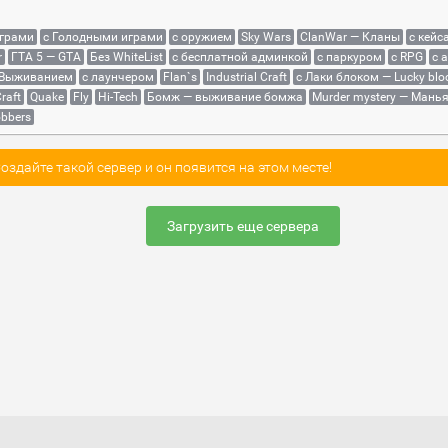
играми
с Голодными играми
с оружием
Sky Wars
ClanWar — Кланы
с кейс
r
ГТА 5 — GTA
Без WhiteList
с бесплатной админкой
с паркуром
с RPG
с 
 Выживанием
с лаунчером
Flan`s
Industrial Craft
с Лаки блоком — Lucky blo
raft
Quake
Fly
Hi-Tech
Бомж — выживание бомжа
Murder mystery — Мань
bbers
здайте такой сервер и он появится на этом месте!
Загрузить еще сервера