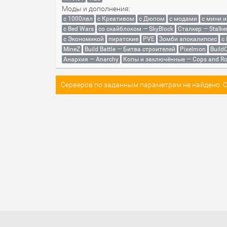
Моды и дополнения:
с 1000лвл
c Креативом
с Дюпом
с модами
с мини 
с Bed Wars
со скайблоком — SkyBlock
Сталкер — Stalke
с Экономикой
пиратские
PVE
Зомби апокалипсис
с
MineZ
Build Battle — Битва строителей
Pixelmon
BuildC
Анархия — Anarchy
Копы и заключённые — Cops and Ro
Серверов по заданным параметрам не найдено. Со