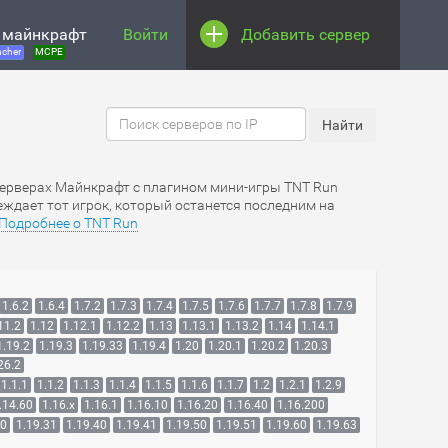
 майнкрафт
Войти
Добавить сервер
cher
MCPE
 серверах Майнкрафт c плагином мини-игры TNT Run
беждает тот игрок, который останется последним на
Подробнее о TNT Run
1.6.2
1.6.4
1.7.2
1.7.3
1.7.4
1.7.5
1.7.6
1.7.7
1.7.8
1.7.9
11.2
1.12
1.12.1
1.12.2
1.13
1.13.1
1.13.2
1.14
1.14.1
1.19.2
1.19.3
1.19.33
1.19.4
1.20
1.20.1
1.20.2
1.20.3
26.2
1.1.1
1.1.2
1.1.3
1.1.4
1.1.5
1.1.6
1.1.7
1.2
1.2.1
1.2.9
.14.60
1.16.x
1.16.1
1.16.10
1.16.20
1.16.40
1.16.200
30
1.19.31
1.19.40
1.19.41
1.19.50
1.19.51
1.19.60
1.19.63