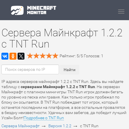
Navi
Сервера Майнкрафт 1.2.2
с TNT Run
Рейтинг:
5
/
5
Голосов:
1
IP адреса серверов майнкрафт 1.2.2 с TNT Run. Здесь вы найдете
таблицу с
серверами Майнкрафт 1.2.2 с TNT Run
. На серверах
Майнкрафт c плагином мини-игры TNT Run игрок должен бегать
по уровню из песка или гравия. Как только игрок пробежал по
блоку он осыпается. В TNT Run побеждает тот игрок, который
останется последним на платформе, а все остальные провалятся
в бездну неизвестности. Удачных вам забегов, да победит лучший
Усэйн Болт!
Подробнее о TNT Run
→
→
Сервера Майнкрафт
Версия 1.2.2
с TNT Run