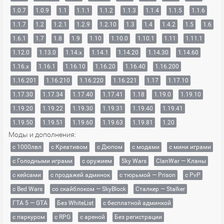
1.0.7
1.0.9
1.1
1.1.1
1.1.2
1.1.3
1.1.4
1.1.5
1.1.6
1.1.7
1.2
1.2.1
1.2.9
1.2.10
1.3
1.4
1.4.2
1.5
1.6
1.6.1
1.7
1.8
1.9
1.10
1.10.0
1.10.1
1.11
1.11.1
1.12.0
1.13.0
1.14.x
1.14.1
1.14.20
1.14.30
1.14.60
1.16.x
1.16.1
1.16.10
1.16.20
1.16.40
1.16.200
1.16.201
1.16.210
1.16.220
1.16.221
1.17
1.17.10
1.17.30
1.17.34
1.17.40
1.17.41
1.18
1.19.0
1.19.10
1.19.20
1.19.22
1.19.30
1.19.31
1.19.40
1.19.41
1.19.50
1.19.51
1.19.60
1.19.63
1.19.81
1.20
Моды и дополнения:
с 1000лвл
c Креативом
с Дюпом
с модами
с мини играми
с Голодными играми
с оружием
Sky Wars
ClanWar — Кланы
с кейсами
с продажей админок
с тюрьмой — Prison
с PvP
с Bed Wars
со скайблоком — SkyBlock
Сталкер — Stalker
ГТА 5 — GTA
Без WhiteList
с бесплатной админкой
с паркуром
с RPG
с ареной
Без регистрации