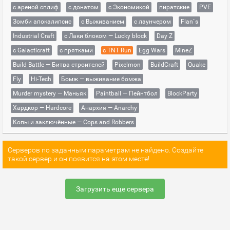
с ареной сплиф
с донатом
с Экономикой
пиратские
PVE
Зомби апокалипсис
с Выживанием
с лаунчером
Flan`s
Industrial Craft
с Лаки блоком — Lucky block
Day Z
с Galacticraft
с прятками
с TNT Run
Egg Wars
MineZ
Build Battle — Битва строителей
Pixelmon
BuildCraft
Quake
Fly
Hi-Tech
Бомж — выживание бомжа
Murder mystery — Маньяк
Paintball — Пейнтбол
BlockParty
Хардкор — Hardcore
Анархия — Anarchy
Копы и заключённые — Cops and Robbers
Серверов по заданным параметрам не найдено. Создайте
такой сервер и он появится на этом месте!
Загрузить еще сервера