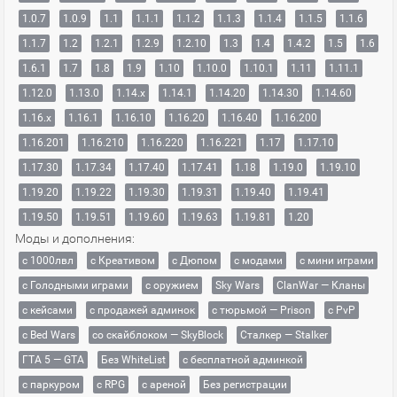
1.0.7
1.0.9
1.1
1.1.1
1.1.2
1.1.3
1.1.4
1.1.5
1.1.6
1.1.7
1.2
1.2.1
1.2.9
1.2.10
1.3
1.4
1.4.2
1.5
1.6
1.6.1
1.7
1.8
1.9
1.10
1.10.0
1.10.1
1.11
1.11.1
1.12.0
1.13.0
1.14.x
1.14.1
1.14.20
1.14.30
1.14.60
1.16.x
1.16.1
1.16.10
1.16.20
1.16.40
1.16.200
1.16.201
1.16.210
1.16.220
1.16.221
1.17
1.17.10
1.17.30
1.17.34
1.17.40
1.17.41
1.18
1.19.0
1.19.10
1.19.20
1.19.22
1.19.30
1.19.31
1.19.40
1.19.41
1.19.50
1.19.51
1.19.60
1.19.63
1.19.81
1.20
Моды и дополнения:
с 1000лвл
c Креативом
с Дюпом
с модами
с мини играми
с Голодными играми
с оружием
Sky Wars
ClanWar — Кланы
с кейсами
с продажей админок
с тюрьмой — Prison
с PvP
с Bed Wars
со скайблоком — SkyBlock
Сталкер — Stalker
ГТА 5 — GTA
Без WhiteList
с бесплатной админкой
с паркуром
с RPG
с ареной
Без регистрации