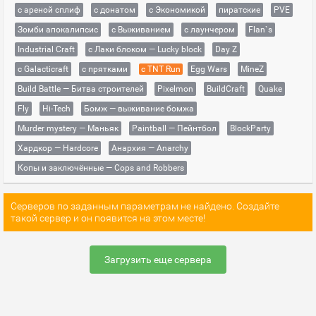
с ареной сплиф
с донатом
с Экономикой
пиратские
PVE
Зомби апокалипсис
с Выживанием
с лаунчером
Flan`s
Industrial Craft
с Лаки блоком — Lucky block
Day Z
с Galacticraft
с прятками
с TNT Run
Egg Wars
MineZ
Build Battle — Битва строителей
Pixelmon
BuildCraft
Quake
Fly
Hi-Tech
Бомж — выживание бомжа
Murder mystery — Маньяк
Paintball — Пейнтбол
BlockParty
Хардкор — Hardcore
Анархия — Anarchy
Копы и заключённые — Cops and Robbers
Серверов по заданным параметрам не найдено. Создайте
такой сервер и он появится на этом месте!
Загрузить еще сервера