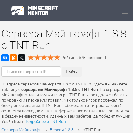
Navi
Сервера Майнкрафт 1.8.8
с TNT Run
Рейтинг:
5
/
5
Голосов:
1
IP адреса серверов майнкрафт 1.8.8 с TNT Run. Здесь вы найдете
таблицу с
серверами Майнкрафт 1.8.8 с TNT Run
. На серверах
Майнкрафт c плагином мини-игры TNT Run игрок должен бегать
по уровню из песка или гравия. Как только игрок пробежал по
блоку он осыпается. В TNT Run побеждает тот игрок, который
останется последним на платформе, а все остальные провалятся
в бездну неизвестности. Удачных вам забегов, да победит лучший
Усэйн Болт!
Подробнее о TNT Run
→
→
Сервера Майнкрафт
Версия 1.8.8
с TNT Run