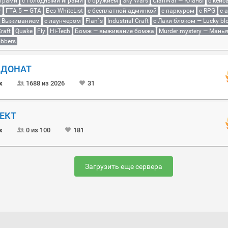
играми
с Голодными играми
с оружием
Sky Wars
ClanWar — Кланы
с кейс
r
ГТА 5 — GTA
Без WhiteList
с бесплатной админкой
с паркуром
с RPG
с 
с Выживанием
с лаунчером
Flan`s
Industrial Craft
с Лаки блоком — Lucky bl
raft
Quake
Fly
Hi-Tech
Бомж — выживание бомжа
Murder mystery — Мань
bbers
Й ДОНАТ
x
1688 из 2026
31
ОЕКТ
x
0 из 100
181
Загрузить еще сервера