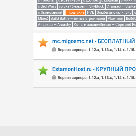
с 1000лвл
c Креативом
с Дюпом
с модами
с мини 
с Bed Wars
со скайблоком — SkyBlock
Сталкер — Stalke
с Экономикой
пиратские
PVE
Зомби апокалипсис
MineZ
Build Battle — Битва строителей
Pixelmon
BuildC
Анархия — Anarchy
Копы и заключённые — Cops and Ro
mc.migosmc.net - БЕСПЛАТНЫ
Версия сервера:
1.12.x, 1.13.x, 1.14.x, 1.15.
EstamonHost.ru - КРУПНЫЙ ПР
Версия сервера:
1.12.x, 1.13.x, 1.14.x, 1.15.