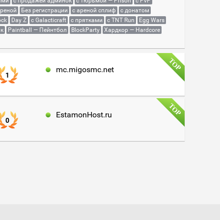
ами
с продажей админок
с тюрьмой — Prison
с PvP
ареной
Без регистрации
с ареной сплиф
с донатом
ock
Day Z
с Galacticraft
с прятками
с TNT Run
Egg Wars
як
Paintball — Пейнтбол
BlockParty
Хардкор — Hardcore
mc.migosmc.net
1
EstamonHost.ru
0