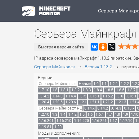
Сервера Майнкр
Сервера Майнкрафт 
Быстрая версия сайта
IP адреса серверов майнкрафт 1.13.2 пиратские. З
→
→
Сервера Майнкрафт
Версия 1.13.2
пиратск
Версии:
Сервера Майнкрафт
Новые
1.0
1.1
1.2.1
1.2.2
1.2.
1.7.10
1.8
1.8.1
1.8.2
1.8.3
1.8.4
1.8.5
1.8.6
1.8.7
1.14.2
1.14.3
1.14.4
1.15
1.15.1
1.15.2
1.16
1.16.1
1.20.4
1.20.5
1.20.6
1.21
1.21.1
1.21.2
1.21.3
1.21.
Сервера Майнкрафт PE
0.14.x
0.14.2
0.14.3
0.15.x
0
1.2.10
1.3
1.4
1.4.2
1.5
1.6
1.6.1
1.7
1.8
1.9
1.10
1.16.201
1.16.210
1.16.220
1.16.221
1.17
1.17.10
1.
1.19.81
1.20
Моды и дополнения: