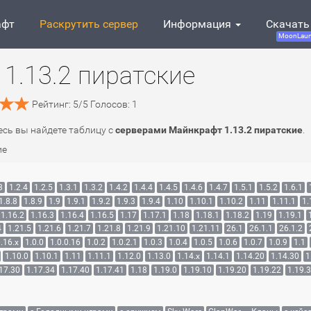
афт
Раскрутить сервер
Информация
Скачать
MoonLaun
1.13.2 пиратские
Рейтинг:
5
/
5
Голосов:
1
десь вы найдете таблицу с
серверами Майнкрафт 1.13.2 пиратские
.
ие
3
1.2.4
1.2.5
1.3.1
1.3.2
1.4.2
1.4.4
1.4.5
1.4.6
1.4.7
1.5.1
1.5.2
1.6.1
1.8.8
1.8.9
1.9
1.9.1
1.9.2
1.9.3
1.9.4
1.10
1.10.1
1.10.2
1.11
1.11.1
1.
1.16.2
1.16.3
1.16.4
1.16.5
1.17
1.17.1
1.18
1.18.1
1.18.2
1.19
1.19.1
4
1.21.5
1.21.6
1.21.7
1.21.8
1.21.9
1.21.10
1.21.11
26.1
26.1.1
26.1.2
.16.x
1.0.0
1.0.0.16
1.0.2
1.0.2.1
1.0.3
1.0.4
1.0.5
1.0.6
1.0.7
1.0.9
1.1
1.10.0
1.10.1
1.11
1.11.1
1.12.0
1.13.0
1.14.x
1.14.1
1.14.20
1.14.30
1
17.30
1.17.34
1.17.40
1.17.41
1.18
1.19.0
1.19.10
1.19.20
1.19.22
1.19.