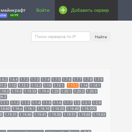
 майнкрафт
Войти
Добавить сервер
cher
MCPE
1.6.2
1.6.4
1.7.2
1.7.3
1.7.4
1.7.5
1.7.6
1.7.7
1.7.8
1.7.9
11.2
1.12
1.12.1
1.12.2
1.13
1.13.1
1.13.2
1.14
1.14.1
1.19.2
1.19.3
1.19.33
1.19.4
1.20
1.20.1
1.20.2
1.20.3
26.2
1.1.1
1.1.2
1.1.3
1.1.4
1.1.5
1.1.6
1.1.7
1.2
1.2.1
1.2.9
.14.60
1.16.x
1.16.1
1.16.10
1.16.20
1.16.40
1.16.200
30
1.19.31
1.19.40
1.19.41
1.19.50
1.19.51
1.19.60
1.19.63