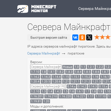
Сервера Майнкр
Сервера Майнкрафт
Быстрая версия сайта
IP адреса серверов майнкрафт пиратские. Здесь вы
→
Сервера Майнкрафт
пиратские
Версии:
Сервера Майнкрафт
Новые
1.0
1.1
1.2.1
1.2.2
1.2.
1.7.10
1.8
1.8.1
1.8.2
1.8.3
1.8.4
1.8.5
1.8.6
1.8.7
1.14.2
1.14.3
1.14.4
1.15
1.15.1
1.15.2
1.16
1.16.1
1.20.4
1.20.5
1.20.6
1.21
1.21.1
1.21.2
1.21.3
1.21.
Сервера Майнкрафт PE
0.14.x
0.14.2
0.14.3
0.15.x
0
1.2.10
1.3
1.4
1.4.2
1.5
1.6
1.6.1
1.7
1.8
1.9
1.10
1.16.201
1.16.210
1.16.220
1.16.221
1.17
1.17.10
1.
1.19.81
1.20
Моды и дополнения: