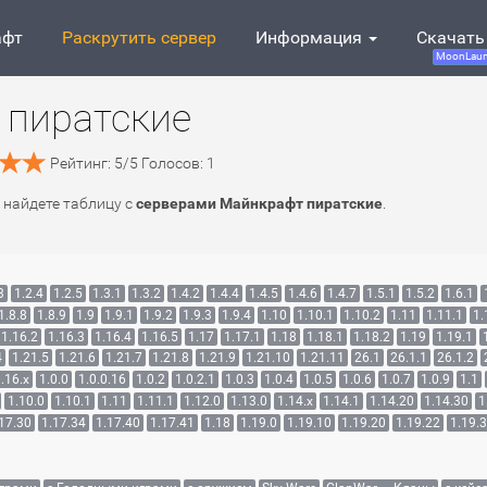
афт
Раскрутить сервер
Информация
Скачать
MoonLaun
 пиратские
Рейтинг:
5
/
5
Голосов:
1
 найдете таблицу с
серверами Майнкрафт пиратские
.
3
1.2.4
1.2.5
1.3.1
1.3.2
1.4.2
1.4.4
1.4.5
1.4.6
1.4.7
1.5.1
1.5.2
1.6.1
1.8.8
1.8.9
1.9
1.9.1
1.9.2
1.9.3
1.9.4
1.10
1.10.1
1.10.2
1.11
1.11.1
1.
1.16.2
1.16.3
1.16.4
1.16.5
1.17
1.17.1
1.18
1.18.1
1.18.2
1.19
1.19.1
4
1.21.5
1.21.6
1.21.7
1.21.8
1.21.9
1.21.10
1.21.11
26.1
26.1.1
26.1.2
.16.x
1.0.0
1.0.0.16
1.0.2
1.0.2.1
1.0.3
1.0.4
1.0.5
1.0.6
1.0.7
1.0.9
1.1
1.10.0
1.10.1
1.11
1.11.1
1.12.0
1.13.0
1.14.x
1.14.1
1.14.20
1.14.30
1
17.30
1.17.34
1.17.40
1.17.41
1.18
1.19.0
1.19.10
1.19.20
1.19.22
1.19.