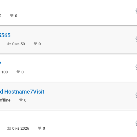
0
0
5565
0 из 50
0
Р
з 100
0
id Hostname7Visit
ffline
0
0 из 2026
0