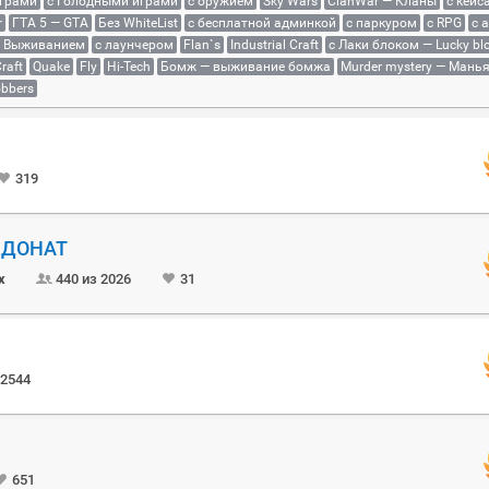
играми
с Голодными играми
с оружием
Sky Wars
ClanWar — Кланы
с кейс
r
ГТА 5 — GTA
Без WhiteList
с бесплатной админкой
с паркуром
с RPG
с 
с Выживанием
с лаунчером
Flan`s
Industrial Craft
с Лаки блоком — Lucky bl
raft
Quake
Fly
Hi-Tech
Бомж — выживание бомжа
Murder mystery — Мань
bbers
319
Й ДОНАТ
x
440 из 2026
31
2544
651