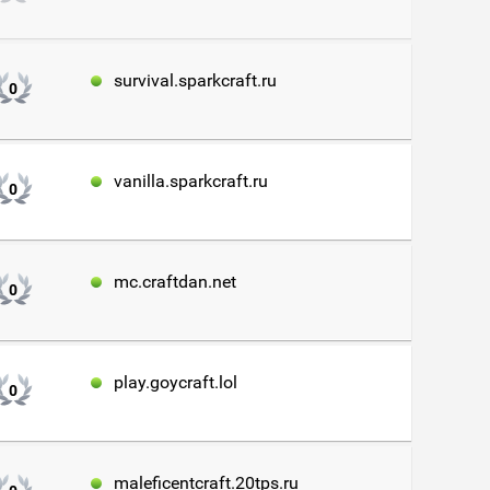
survival.sparkcraft.ru
0
vanilla.sparkcraft.ru
0
mc.craftdan.net
0
play.goycraft.lol
0
maleficentcraft.20tps.ru