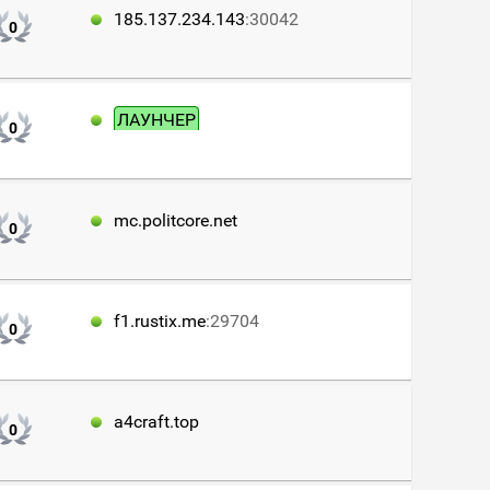
185.137.234.143
:30042
0
ЛАУНЧЕР
0
mc.politcore.net
0
f1.rustix.me
:29704
0
a4craft.top
0