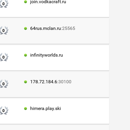
join.vodkacraft.ru
0
64rus.mclan.ru
:25565
0
infinityworlds.ru
0
178.72.184.6
:30100
0
himera.play.ski
0