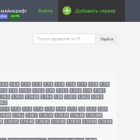
 майнкрафт
Войти
Добавить сервер
cher
MCPE
1.6.2
1.6.4
1.7.2
1.7.3
1.7.4
1.7.5
1.7.6
1.7.7
1.7.8
1.7.9
11.2
1.12
1.12.1
1.12.2
1.13
1.13.1
1.13.2
1.14
1.14.1
1.19.2
1.19.3
1.19.33
1.19.4
1.20
1.20.1
1.20.2
1.20.3
26.2
1.1.1
1.1.2
1.1.3
1.1.4
1.1.5
1.1.6
1.1.7
1.2
1.2.1
1.2.9
.14.60
1.16.x
1.16.1
1.16.10
1.16.20
1.16.40
1.16.200
30
1.19.31
1.19.40
1.19.41
1.19.50
1.19.51
1.19.60
1.19.63