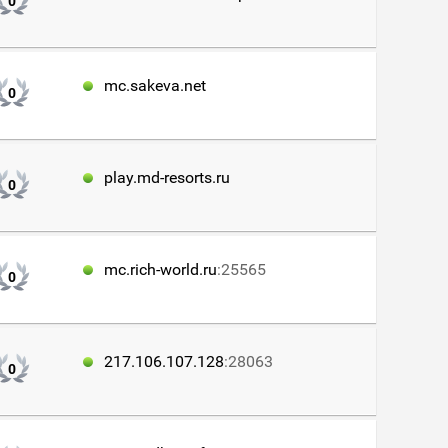
0
mc.sakeva.net
0
play.md-resorts.ru
0
mc.rich-world.ru
:25565
0
217.106.107.128
:28063
0