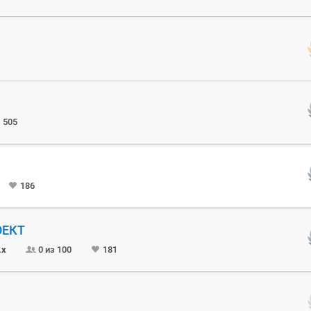
505
186
ОЕКТ
.x
0 из 100
181