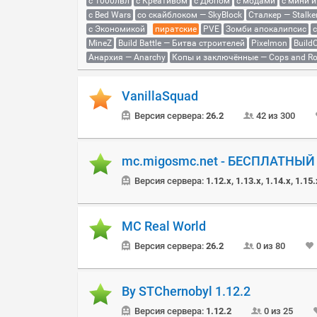
с 1000лвл
c Креативом
с Дюпом
с модами
с мини 
с Bed Wars
со скайблоком — SkyBlock
Сталкер — Stalke
с Экономикой
пиратские
PVE
Зомби апокалипсис
MineZ
Build Battle — Битва строителей
Pixelmon
BuildC
Анархия — Anarchy
Копы и заключённые — Cops and Ro
VanillaSquad
Версия сервера:
26.2
42 из 300
mc.migosmc.net - БЕСПЛАТНЫ
Версия сервера:
1.12.x, 1.13.x, 1.14.x, 1.15.
MC Real World
Версия сервера:
26.2
0 из 80
By STChernobyl 1.12.2
Версия сервера:
1.12.2
0 из 25