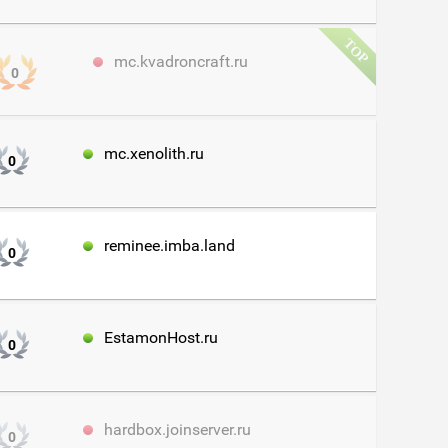
mc.kvadroncraft.ru
0
mc.xenolith.ru
0
reminee.imba.land
0
EstamonHost.ru
0
hardbox.joinserver.ru
0