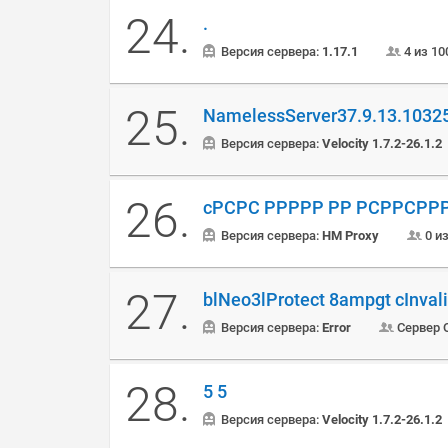
24.
.
Версия сервера:
1.17.1
4 из 10
25.
NamelessServer37.9.13.1032
Версия сервера:
Velocity 1.7.2-26.1.2
26.
cРСРС РРРРР РР РСРРСРР
Версия сервера:
HM Proxy
0 и
27.
blNeo3lProtect 8ampgt cInval
Версия сервера:
Error
Сервер O
28.
5 5
Версия сервера:
Velocity 1.7.2-26.1.2