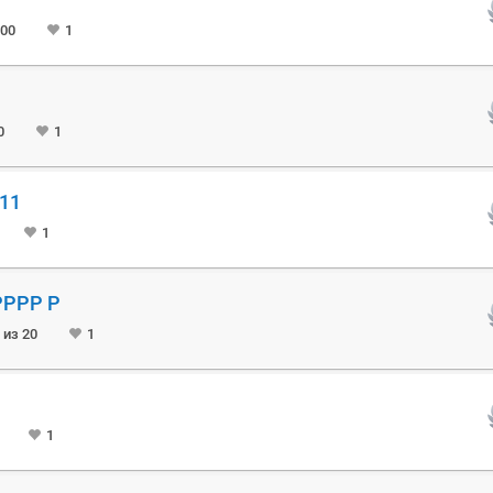
500
1
0
1
.11
1
РРРР Р
 из 20
1
1