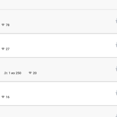
78
27
1 из 250
20
16