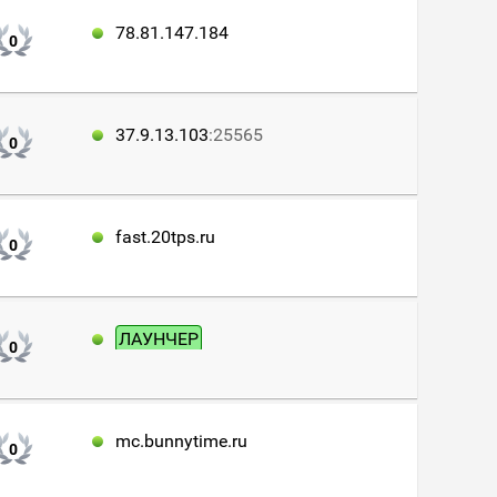
78.81.147.184
0
37.9.13.103
:25565
0
fast.20tps.ru
0
ЛАУНЧЕР
0
mc.bunnytime.ru
0