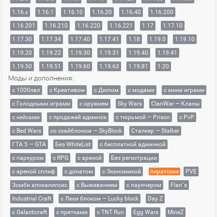
1.16.x
1.16.1
1.16.10
1.16.20
1.16.40
1.16.200
1.16.201
1.16.210
1.16.220
1.16.221
1.17
1.17.10
1.17.30
1.17.34
1.17.40
1.17.41
1.18
1.19.0
1.19.10
1.19.20
1.19.22
1.19.30
1.19.31
1.19.40
1.19.41
1.19.50
1.19.51
1.19.60
1.19.63
1.19.81
1.20
Моды и дополнения:
с 1000лвл
c Креативом
с Дюпом
с модами
с мини играми
с Голодными играми
с оружием
Sky Wars
ClanWar — Кланы
с кейсами
с продажей админок
с тюрьмой — Prison
с PvP
с Bed Wars
со скайблоком — SkyBlock
Сталкер — Stalker
ГТА 5 — GTA
Без WhiteList
с бесплатной админкой
с паркуром
с RPG
с ареной
Без регистрации
с ареной сплиф
с донатом
с Экономикой
пиратские
PVE
Зомби апокалипсис
с Выживанием
с лаунчером
Flan`s
Industrial Craft
с Лаки блоком — Lucky block
Day Z
с Galacticraft
с прятками
с TNT Run
Egg Wars
MineZ