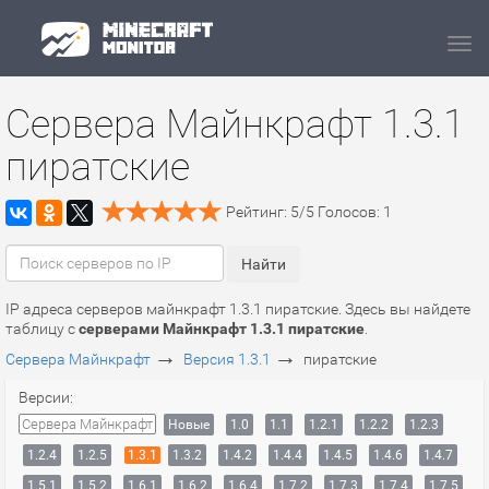
Navi
Сервера Майнкрафт 1.3.1
пиратские
Рейтинг:
5
/
5
Голосов:
1
IP адреса серверов майнкрафт 1.3.1 пиратские. Здесь вы найдете
таблицу с
серверами Майнкрафт 1.3.1 пиратские
.
→
→
Сервера Майнкрафт
Версия 1.3.1
пиратские
Версии:
Сервера Майнкрафт
Новые
1.0
1.1
1.2.1
1.2.2
1.2.3
1.2.4
1.2.5
1.3.1
1.3.2
1.4.2
1.4.4
1.4.5
1.4.6
1.4.7
1.5.1
1.5.2
1.6.1
1.6.2
1.6.4
1.7.2
1.7.3
1.7.4
1.7.5