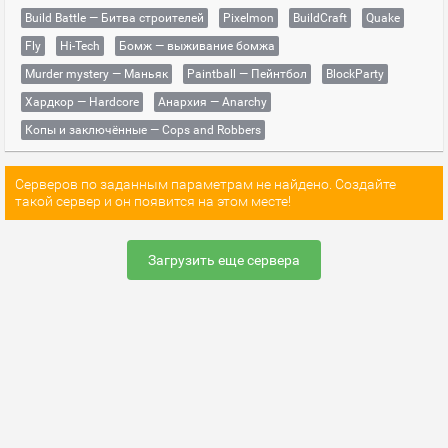
Build Battle — Битва строителей
Pixelmon
BuildCraft
Quake
Fly
Hi-Tech
Бомж — выживание бомжа
Murder mystery — Маньяк
Paintball — Пейнтбол
BlockParty
Хардкор — Hardcore
Анархия — Anarchy
Копы и заключённые — Cops and Robbers
Серверов по заданным параметрам не найдено. Создайте
такой сервер и он появится на этом месте!
Загрузить еще сервера