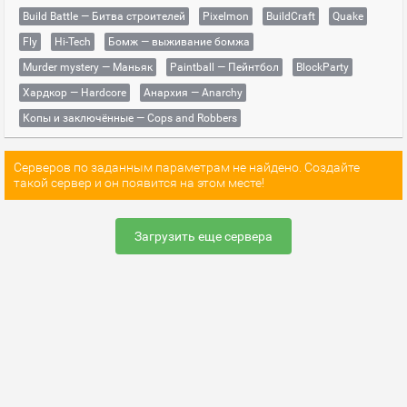
Build Battle — Битва строителей
Pixelmon
BuildCraft
Quake
Fly
Hi-Tech
Бомж — выживание бомжа
Murder mystery — Маньяк
Paintball — Пейнтбол
BlockParty
Хардкор — Hardcore
Анархия — Anarchy
Копы и заключённые — Cops and Robbers
Серверов по заданным параметрам не найдено. Создайте
такой сервер и он появится на этом месте!
Загрузить еще сервера