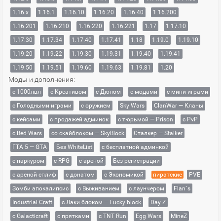
1.16.x
1.16.1
1.16.10
1.16.20
1.16.40
1.16.200
1.16.201
1.16.210
1.16.220
1.16.221
1.17
1.17.10
1.17.30
1.17.34
1.17.40
1.17.41
1.18
1.19.0
1.19.10
1.19.20
1.19.22
1.19.30
1.19.31
1.19.40
1.19.41
1.19.50
1.19.51
1.19.60
1.19.63
1.19.81
1.20
Моды и дополнения:
с 1000лвл
c Креативом
с Дюпом
с модами
с мини играми
с Голодными играми
с оружием
Sky Wars
ClanWar — Кланы
с кейсами
с продажей админок
с тюрьмой — Prison
с PvP
с Bed Wars
со скайблоком — SkyBlock
Сталкер — Stalker
ГТА 5 — GTA
Без WhiteList
с бесплатной админкой
с паркуром
с RPG
с ареной
Без регистрации
с ареной сплиф
с донатом
с Экономикой
пиратские
PVE
Зомби апокалипсис
с Выживанием
с лаунчером
Flan`s
Industrial Craft
с Лаки блоком — Lucky block
Day Z
с Galacticraft
с прятками
с TNT Run
Egg Wars
MineZ