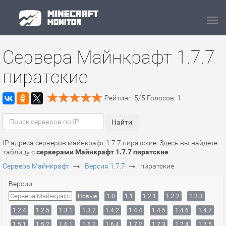
Navi
Сервера Майнкрафт 1.7.7
пиратские
Рейтинг:
5
/
5
Голосов:
1
IP адреса серверов майнкрафт 1.7.7 пиратские. Здесь вы найдете
таблицу с
серверами Майнкрафт 1.7.7 пиратские
.
→
→
Сервера Майнкрафт
Версия 1.7.7
пиратские
Версии:
Сервера Майнкрафт
Новые
1.0
1.1
1.2.1
1.2.2
1.2.3
1.2.4
1.2.5
1.3.1
1.3.2
1.4.2
1.4.4
1.4.5
1.4.6
1.4.7
1.5.1
1.5.2
1.6.1
1.6.2
1.6.4
1.7.2
1.7.3
1.7.4
1.7.5