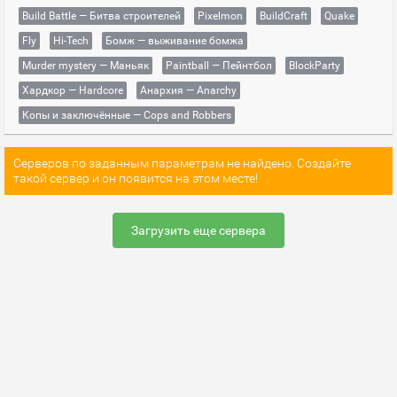
Build Battle — Битва строителей
Pixelmon
BuildCraft
Quake
Fly
Hi-Tech
Бомж — выживание бомжа
Murder mystery — Маньяк
Paintball — Пейнтбол
BlockParty
Хардкор — Hardcore
Анархия — Anarchy
Копы и заключённые — Cops and Robbers
Серверов по заданным параметрам не найдено. Создайте
такой сервер и он появится на этом месте!
Загрузить еще сервера