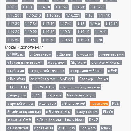
1.16.x
1.16.1
1.16.10
1.16.20
1.16.40
1.16.200
1.16.201
1.16.210
1.16.220
1.16.221
1.17
1.17.10
1.17.30
1.17.34
1.17.40
1.17.41
1.18
1.19.0
1.19.10
1.19.20
1.19.22
1.19.30
1.19.31
1.19.40
1.19.41
1.19.50
1.19.51
1.19.60
1.19.63
1.19.81
1.20
Моды и дополнения:
с 1000лвл
c Креативом
с Дюпом
с модами
с мини играми
с Голодными играми
с оружием
Sky Wars
ClanWar — Кланы
с кейсами
с продажей админок
с тюрьмой — Prison
с PvP
с Bed Wars
со скайблоком — SkyBlock
Сталкер — Stalker
ГТА 5 — GTA
Без WhiteList
с бесплатной админкой
с паркуром
с RPG
с ареной
Без регистрации
с ареной сплиф
с донатом
с Экономикой
пиратские
PVE
Зомби апокалипсис
с Выживанием
с лаунчером
Flan`s
Industrial Craft
с Лаки блоком — Lucky block
Day Z
с Galacticraft
с прятками
с TNT Run
Egg Wars
MineZ