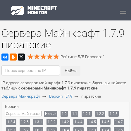
Navi
Сервера Майнкрафт 1.7.9
пиратские
Рейтинг:
5
/
5
Голосов:
1
IP адреса серверов майнкрафт 1.7.9 пиратские. Здесь вы найдете
таблицу с
серверами Майнкрафт 1.7.9 пиратские
.
→
→
Сервера Майнкрафт
Версия 1.7.9
пиратские
Версии:
Сервера Майнкрафт
Новые
1.0
1.1
1.2.1
1.2.2
1.2.3
1.2.4
1.2.5
1.3.1
1.3.2
1.4.2
1.4.4
1.4.5
1.4.6
1.4.7
1.5.1
1.5.2
1.6.1
1.6.2
1.6.4
1.7.2
1.7.3
1.7.4
1.7.5