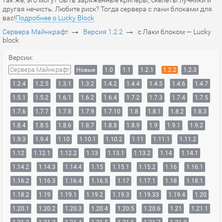
так же, это могут быть заряженные криперы, скелеты лучники и
другая нечисть. Любите риск? Тогда сервера с лани блоками для
вас!
Подробнее о Lucky Block
→
→
Сервера Майнкрафт
Версия 1.2.2
с Лаки блоком — Lucky
block
Версии:
Сервера Майнкрафт
Новые
1.0
1.1
1.2.1
1.2.2
1.2.3
1.2.4
1.2.5
1.3.1
1.3.2
1.4.2
1.4.4
1.4.5
1.4.6
1.4.7
1.5.1
1.5.2
1.6.1
1.6.2
1.6.4
1.7.2
1.7.3
1.7.4
1.7.5
1.7.6
1.7.7
1.7.8
1.7.9
1.7.10
1.8
1.8.1
1.8.2
1.8.3
1.8.4
1.8.5
1.8.6
1.8.7
1.8.8
1.8.9
1.9
1.9.1
1.9.2
1.9.3
1.9.4
1.10
1.10.1
1.10.2
1.11
1.11.1
1.11.2
1.12
1.12.1
1.12.2
1.13
1.13.1
1.13.2
1.14
1.14.1
1.14.2
1.14.3
1.14.4
1.15
1.15.1
1.15.2
1.16
1.16.1
1.16.2
1.16.3
1.16.4
1.16.5
1.17
1.17.1
1.18
1.18.1
1.18.2
1.19
1.19.1
1.19.2
1.19.3
1.19.33
1.19.4
1.20
1.20.1
1.20.2
1.20.3
1.20.4
1.20.5
1.20.6
1.21
1.21.1