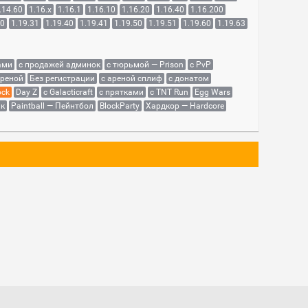
.14.60
1.16.x
1.16.1
1.16.10
1.16.20
1.16.40
1.16.200
30
1.19.31
1.19.40
1.19.41
1.19.50
1.19.51
1.19.60
1.19.63
ами
с продажей админок
с тюрьмой — Prison
с PvP
ареной
Без регистрации
с ареной сплиф
с донатом
ock
Day Z
с Galacticraft
с прятками
с TNT Run
Egg Wars
як
Paintball — Пейнтбол
BlockParty
Хардкор — Hardcore