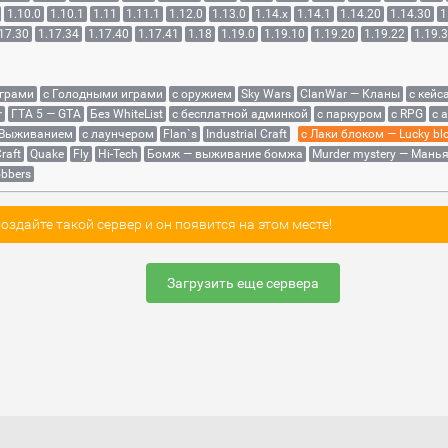
1.10.0
1.10.1
1.11
1.11.1
1.12.0
1.13.0
1.14.x
1.14.1
1.14.20
1.14.30
1
17.30
1.17.34
1.17.40
1.17.41
1.18
1.19.0
1.19.10
1.19.20
1.19.22
1.19.
играми
с Голодными играми
с оружием
Sky Wars
ClanWar — Кланы
с кейс
r
ГТА 5 — GTA
Без WhiteList
с бесплатной админкой
с паркуром
с RPG
с 
 Выживанием
с лаунчером
Flan`s
Industrial Craft
с Лаки блоком — Lucky bl
raft
Quake
Fly
Hi-Tech
Бомж — выживание бомжа
Murder mystery — Мань
bbers
здайте такой сервер и он появится на этом месте!
Загрузить еще сервера