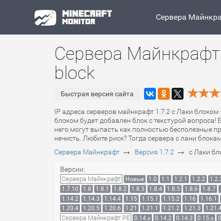
Сервера Майнкр
Сервера Майнкрафт 
block
Быстрая версия сайта
IP адреса серверов майнкрафт 1.7.2 с Лаки блоком 
блоком будет добавлен блок с текстурой вопроса! 
него могут выпасть как полностью бесполезные пре
нечисть. Любите риск? Тогда сервера с лани блокам
→
→
Сервера Майнкрафт
Версия 1.7.2
с Лаки бл
Версии:
Сервера Майнкрафт
Новые
1.0
1.1
1.2.1
1.2.2
1.2.
1.7.10
1.8
1.8.1
1.8.2
1.8.3
1.8.4
1.8.5
1.8.6
1.8.7
1.14.2
1.14.3
1.14.4
1.15
1.15.1
1.15.2
1.16
1.16.1
1.20.4
1.20.5
1.20.6
1.21
1.21.1
1.21.2
1.21.3
1.21.
Сервера Майнкрафт PE
0.14.x
0.14.2
0.14.3
0.15.x
0