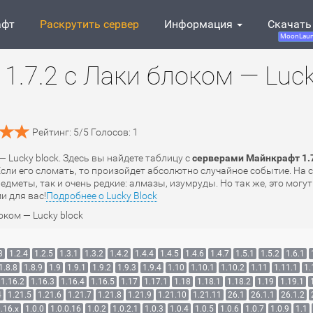
афт
Раскрутить сервер
Информация
Скачать
MoonLaun
1.7.2 с Лаки блоком — Luc
Рейтинг:
5
/
5
Голосов:
1
— Lucky block. Здесь вы найдете таблицу с
серверами Майнкрафт 1.7.
Если его сломать, то произойдет абсолютно случайное событие. На 
дметы, так и очень редкие: алмазы, изумруды. Но так же, это могу
и для вас!
Подробнее о Lucky Block
оком — Lucky block
3
1.2.4
1.2.5
1.3.1
1.3.2
1.4.2
1.4.4
1.4.5
1.4.6
1.4.7
1.5.1
1.5.2
1.6.1
1.8.8
1.8.9
1.9
1.9.1
1.9.2
1.9.3
1.9.4
1.10
1.10.1
1.10.2
1.11
1.11.1
1.
1.16.2
1.16.3
1.16.4
1.16.5
1.17
1.17.1
1.18
1.18.1
1.18.2
1.19
1.19.1
4
1.21.5
1.21.6
1.21.7
1.21.8
1.21.9
1.21.10
1.21.11
26.1
26.1.1
26.1.2
.16.x
1.0.0
1.0.0.16
1.0.2
1.0.2.1
1.0.3
1.0.4
1.0.5
1.0.6
1.0.7
1.0.9
1.1