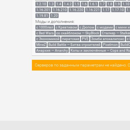
1.2.10
1.3
1.4
1.4.2
1.5
1.6
1.6.1
1.7
1.8
1.9
1.10
1.16.201
1.16.210
1.16.220
1.16.221
1.17
1.17.10
1.
1.19.81
1.20
Моды и дополнения:
с 1000лвл
c Креативом
с Дюпом
с модами
с мини 
с Bed Wars
со скайблоком — SkyBlock
Сталкер — Stalke
с Экономикой
пиратские
PVE
Зомби апокалипсис
с
MineZ
Build Battle — Битва строителей
Pixelmon
BuildC
Анархия — Anarchy
Копы и заключённые — Cops and Ro
Серверов по заданным параметрам не найдено. Со