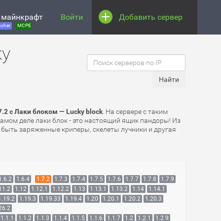
 майнкрафт
Войти
Добавить сервер
cher
MCPE
ky
2 с Лаки блоком — Lucky block
. На сервере с таким
самом деле лаки блок - это настоящий ящик пандоры! Из
т быть заряженные криперы, скелеты лучники и другая
1.6.2
1.6.4
1.7.2
1.7.3
1.7.4
1.7.5
1.7.6
1.7.7
1.7.8
1.7.9
11.2
1.12
1.12.1
1.12.2
1.13
1.13.1
1.13.2
1.14
1.14.1
1.19.2
1.19.3
1.19.33
1.19.4
1.20
1.20.1
1.20.2
1.20.3
26.2
1.1.1
1.1.2
1.1.3
1.1.4
1.1.5
1.1.6
1.1.7
1.2
1.2.1
1.2.9