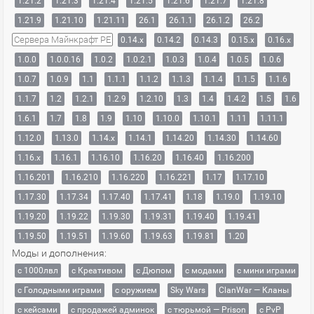
1.21.2
1.21.3
1.21.4
1.21.5
1.21.6
1.21.7
1.21.8
1.21.9
1.21.10
1.21.11
26.1
26.1.1
26.1.2
26.2
Сервера Майнкрафт PE
0.14.x
0.14.2
0.14.3
0.15.x
0.16.x
1.0.0
1.0.0.16
1.0.2
1.0.2.1
1.0.3
1.0.4
1.0.5
1.0.6
1.0.7
1.0.9
1.1
1.1.1
1.1.2
1.1.3
1.1.4
1.1.5
1.1.6
1.1.7
1.2
1.2.1
1.2.9
1.2.10
1.3
1.4
1.4.2
1.5
1.6
1.6.1
1.7
1.8
1.9
1.10
1.10.0
1.10.1
1.11
1.11.1
1.12.0
1.13.0
1.14.x
1.14.1
1.14.20
1.14.30
1.14.60
1.16.x
1.16.1
1.16.10
1.16.20
1.16.40
1.16.200
1.16.201
1.16.210
1.16.220
1.16.221
1.17
1.17.10
1.17.30
1.17.34
1.17.40
1.17.41
1.18
1.19.0
1.19.10
1.19.20
1.19.22
1.19.30
1.19.31
1.19.40
1.19.41
1.19.50
1.19.51
1.19.60
1.19.63
1.19.81
1.20
Моды и дополнения:
с 1000лвл
c Креативом
с Дюпом
с модами
с мини играми
с Голодными играми
с оружием
Sky Wars
ClanWar — Кланы
с кейсами
с продажей админок
с тюрьмой — Prison
с PvP