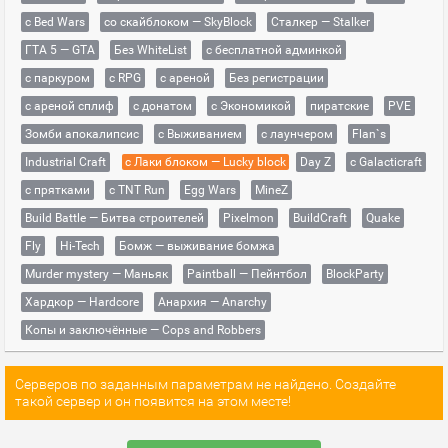
с Bed Wars
со скайблоком — SkyBlock
Сталкер — Stalker
ГТА 5 — GTA
Без WhiteList
с бесплатной админкой
с паркуром
с RPG
с ареной
Без регистрации
с ареной сплиф
с донатом
с Экономикой
пиратские
PVE
Зомби апокалипсис
с Выживанием
с лаунчером
Flan`s
Industrial Craft
с Лаки блоком — Lucky block
Day Z
с Galacticraft
с прятками
с TNT Run
Egg Wars
MineZ
Build Battle — Битва строителей
Pixelmon
BuildCraft
Quake
Fly
Hi-Tech
Бомж — выживание бомжа
Murder mystery — Маньяк
Paintball — Пейнтбол
BlockParty
Хардкор — Hardcore
Анархия — Anarchy
Копы и заключённые — Cops and Robbers
Серверов по заданным параметрам не найдено. Создайте
такой сервер и он появится на этом месте!