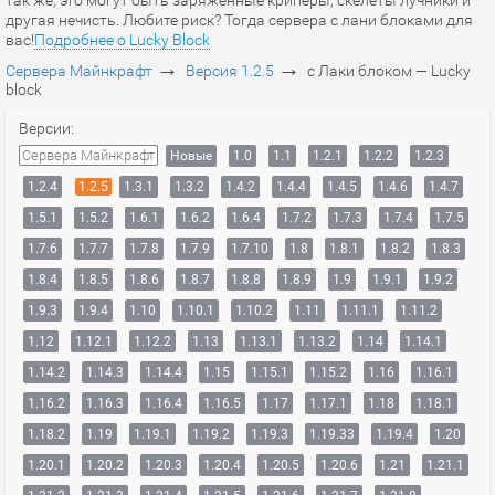
так же, это могут быть заряженные криперы, скелеты лучники и
другая нечисть. Любите риск? Тогда сервера с лани блоками для
вас!
Подробнее о Lucky Block
→
→
Сервера Майнкрафт
Версия 1.2.5
с Лаки блоком — Lucky
block
Версии:
Сервера Майнкрафт
Новые
1.0
1.1
1.2.1
1.2.2
1.2.3
1.2.4
1.2.5
1.3.1
1.3.2
1.4.2
1.4.4
1.4.5
1.4.6
1.4.7
1.5.1
1.5.2
1.6.1
1.6.2
1.6.4
1.7.2
1.7.3
1.7.4
1.7.5
1.7.6
1.7.7
1.7.8
1.7.9
1.7.10
1.8
1.8.1
1.8.2
1.8.3
1.8.4
1.8.5
1.8.6
1.8.7
1.8.8
1.8.9
1.9
1.9.1
1.9.2
1.9.3
1.9.4
1.10
1.10.1
1.10.2
1.11
1.11.1
1.11.2
1.12
1.12.1
1.12.2
1.13
1.13.1
1.13.2
1.14
1.14.1
1.14.2
1.14.3
1.14.4
1.15
1.15.1
1.15.2
1.16
1.16.1
1.16.2
1.16.3
1.16.4
1.16.5
1.17
1.17.1
1.18
1.18.1
1.18.2
1.19
1.19.1
1.19.2
1.19.3
1.19.33
1.19.4
1.20
1.20.1
1.20.2
1.20.3
1.20.4
1.20.5
1.20.6
1.21
1.21.1