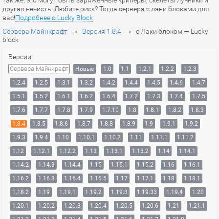
так же, это могут быть заряженные криперы, скелеты лучники и
другая нечисть. Любите риск? Тогда сервера с лани блоками для
вас!
Подробнее о Lucky Block
→
→
Сервера Майнкрафт
Версия 1.8.4
с Лаки блоком — Lucky
block
Версии:
Сервера Майнкрафт
Новые
1.0
1.1
1.2.1
1.2.2
1.2.3
1.2.4
1.2.5
1.3.1
1.3.2
1.4.2
1.4.4
1.4.5
1.4.6
1.4.7
1.5.1
1.5.2
1.6.1
1.6.2
1.6.4
1.7.2
1.7.3
1.7.4
1.7.5
1.7.6
1.7.7
1.7.8
1.7.9
1.7.10
1.8
1.8.1
1.8.2
1.8.3
1.8.4
1.8.5
1.8.6
1.8.7
1.8.8
1.8.9
1.9
1.9.1
1.9.2
1.9.3
1.9.4
1.10
1.10.1
1.10.2
1.11
1.11.1
1.11.2
1.12
1.12.1
1.12.2
1.13
1.13.1
1.13.2
1.14
1.14.1
1.14.2
1.14.3
1.14.4
1.15
1.15.1
1.15.2
1.16
1.16.1
1.16.2
1.16.3
1.16.4
1.16.5
1.17
1.17.1
1.18
1.18.1
1.18.2
1.19
1.19.1
1.19.2
1.19.3
1.19.33
1.19.4
1.20
1.20.1
1.20.2
1.20.3
1.20.4
1.20.5
1.20.6
1.21
1.21.1