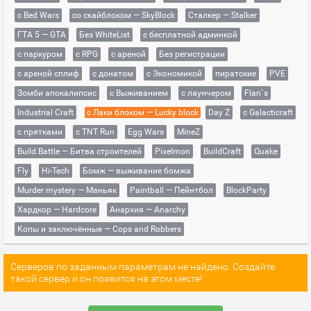
с Bed Wars
со скайблоком — SkyBlock
Сталкер — Stalker
ГТА 5 — GTA
Без WhiteList
с бесплатной админкой
с паркуром
с RPG
с ареной
Без регистрации
с ареной сплиф
с донатом
с Экономикой
пиратские
PVE
Зомби апокалипсис
с Выживанием
с лаунчером
Flan`s
Industrial Craft
с Лаки блоком — Lucky block
Day Z
с Galacticraft
с прятками
с TNT Run
Egg Wars
MineZ
Build Battle — Битва строителей
Pixelmon
BuildCraft
Quake
Fly
Hi-Tech
Бомж — выживание бомжа
Murder mystery — Маньяк
Paintball — Пейнтбол
BlockParty
Хардкор — Hardcore
Анархия — Anarchy
Копы и заключённые — Cops and Robbers
Серверов по заданным параметрам не найдено. Создайте
такой сервер и он появится на этом месте!