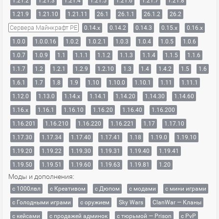
1.21.2
1.21.3
1.21.4
1.21.5
1.21.6
1.21.7
1.21.8
1.21.9
1.21.10
1.21.11
26.1
26.1.1
26.1.2
26.2
Сервера Майнкрафт PE
0.14.x
0.14.2
0.14.3
0.15.x
0.16.x
1.0.0
1.0.0.16
1.0.2
1.0.2.1
1.0.3
1.0.4
1.0.5
1.0.6
1.0.7
1.0.9
1.1
1.1.1
1.1.2
1.1.3
1.1.4
1.1.5
1.1.6
1.1.7
1.2
1.2.1
1.2.9
1.2.10
1.3
1.4
1.4.2
1.5
1.6
1.6.1
1.7
1.8
1.9
1.10
1.10.0
1.10.1
1.11
1.11.1
1.12.0
1.13.0
1.14.x
1.14.1
1.14.20
1.14.30
1.14.60
1.16.x
1.16.1
1.16.10
1.16.20
1.16.40
1.16.200
1.16.201
1.16.210
1.16.220
1.16.221
1.17
1.17.10
1.17.30
1.17.34
1.17.40
1.17.41
1.18
1.19.0
1.19.10
1.19.20
1.19.22
1.19.30
1.19.31
1.19.40
1.19.41
1.19.50
1.19.51
1.19.60
1.19.63
1.19.81
1.20
Моды и дополнения:
с 1000лвл
c Креативом
с Дюпом
с модами
с мини играми
с Голодными играми
с оружием
Sky Wars
ClanWar — Кланы
с кейсами
с продажей админок
с тюрьмой — Prison
с PvP