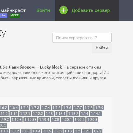
 майнкрафт
Войти
Добавить сервер
cher
MCPE
ky
5 с Лаки блоком — Lucky block
. На сервере с таким
самом деле лаки блок - это настоящий ящик пандоры! Из
т быть заряженные криперы, скелеты лучники и другая
1.6.2
1.6.4
1.7.2
1.7.3
1.7.4
1.7.5
1.7.6
1.7.7
1.7.8
1.7.9
.11.2
1.12
1.12.1
1.12.2
1.13
1.13.1
1.13.2
1.14
1.14.1
1.19.2
1.19.3
1.19.33
1.19.4
1.20
1.20.1
1.20.2
1.20.3
26.2
1.1.1
1.1.2
1.1.3
1.1.4
1.1.5
1.1.6
1.1.7
1.2
1.2.1
1.2.9