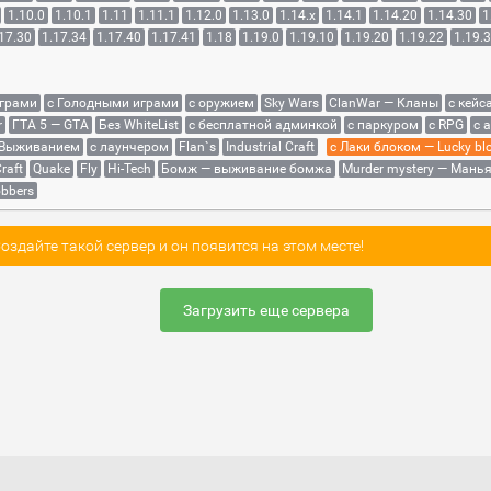
1.10.0
1.10.1
1.11
1.11.1
1.12.0
1.13.0
1.14.x
1.14.1
1.14.20
1.14.30
1
17.30
1.17.34
1.17.40
1.17.41
1.18
1.19.0
1.19.10
1.19.20
1.19.22
1.19.
играми
с Голодными играми
с оружием
Sky Wars
ClanWar — Кланы
с кейс
r
ГТА 5 — GTA
Без WhiteList
с бесплатной админкой
с паркуром
с RPG
с 
 Выживанием
с лаунчером
Flan`s
Industrial Craft
с Лаки блоком — Lucky bl
raft
Quake
Fly
Hi-Tech
Бомж — выживание бомжа
Murder mystery — Мань
bbers
здайте такой сервер и он появится на этом месте!
Загрузить еще сервера