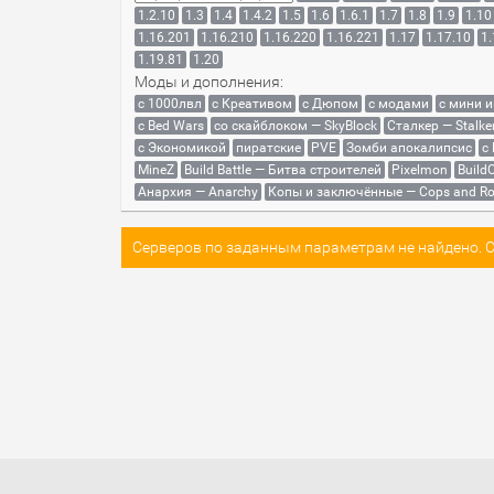
1.2.10
1.3
1.4
1.4.2
1.5
1.6
1.6.1
1.7
1.8
1.9
1.10
1.16.201
1.16.210
1.16.220
1.16.221
1.17
1.17.10
1.
1.19.81
1.20
Моды и дополнения:
с 1000лвл
c Креативом
с Дюпом
с модами
с мини 
с Bed Wars
со скайблоком — SkyBlock
Сталкер — Stalke
с Экономикой
пиратские
PVE
Зомби апокалипсис
с
MineZ
Build Battle — Битва строителей
Pixelmon
BuildC
Анархия — Anarchy
Копы и заключённые — Cops and Ro
Серверов по заданным параметрам не найдено. Со