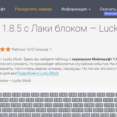
афт
Раскрутить сервер
Информация
Скачать
MoonLaun
1.8.5 с Лаки блоком — Luc
Рейтинг:
5
/
5
Голосов:
1
— Lucky block. Здесь вы найдете таблицу с
серверами Майнкрафт 1.8.
Если его сломать, то произойдет абсолютно случайное событие. На 
дметы, так и очень редкие: алмазы, изумруды. Но так же, это могу
и для вас!
Подробнее о Lucky Block
оком — Lucky block
3
1.2.4
1.2.5
1.3.1
1.3.2
1.4.2
1.4.4
1.4.5
1.4.6
1.4.7
1.5.1
1.5.2
1.6.1
1.8.8
1.8.9
1.9
1.9.1
1.9.2
1.9.3
1.9.4
1.10
1.10.1
1.10.2
1.11
1.11.1
1
1.16.2
1.16.3
1.16.4
1.16.5
1.17
1.17.1
1.18
1.18.1
1.18.2
1.19
1.19.1
4
1.21.5
1.21.6
1.21.7
1.21.8
1.21.9
1.21.10
1.21.11
26.1
26.1.1
26.1.2
.16.x
1.0.0
1.0.0.16
1.0.2
1.0.2.1
1.0.3
1.0.4
1.0.5
1.0.6
1.0.7
1.0.9
1.1