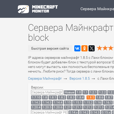
Сервера Майнкр
Сервера Майнкрафт 
block
Быстрая версия сайта
IP адреса серверов майнкрафт 1.8.5 с Лаки блоком 
блоком будет добавлен блок с текстурой вопроса! 
него могут выпасть как полностью бесполезные пре
нечисть. Любите риск? Тогда сервера с лани блокам
→
→
Сервера Майнкрафт
Версия 1.8.5
с Лаки бл
Версии:
Сервера Майнкрафт
Новые
1.0
1.1
1.2.1
1.2.2
1.2.
1.7.10
1.8
1.8.1
1.8.2
1.8.3
1.8.4
1.8.5
1.8.6
1.8.7
1.14.2
1.14.3
1.14.4
1.15
1.15.1
1.15.2
1.16
1.16.1
1.20.4
1.20.5
1.20.6
1.21
1.21.1
1.21.2
1.21.3
1.21.
Сервера Майнкрафт PE
0.14.x
0.14.2
0.14.3
0.15.x
0