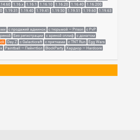
.14.60
1.16.x
1.16.1
1.16.10
1.16.20
1.16.40
1.16.200
30
1.19.31
1.19.40
1.19.41
1.19.50
1.19.51
1.19.60
1.19.63
ами
с продажей админок
с тюрьмой — Prison
с PvP
ареной
Без регистрации
с ареной сплиф
с донатом
ock
Day Z
с Galacticraft
с прятками
с TNT Run
Egg Wars
як
Paintball — Пейнтбол
BlockParty
Хардкор — Hardcore