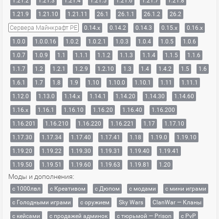
1.21.2
1.21.3
1.21.4
1.21.5
1.21.6
1.21.7
1.21.8
1.21.9
1.21.10
1.21.11
26.1
26.1.1
26.1.2
26.2
Сервера Майнкрафт PE
0.14.x
0.14.2
0.14.3
0.15.x
0.16.x
1.0.0
1.0.0.16
1.0.2
1.0.2.1
1.0.3
1.0.4
1.0.5
1.0.6
1.0.7
1.0.9
1.1
1.1.1
1.1.2
1.1.3
1.1.4
1.1.5
1.1.6
1.1.7
1.2
1.2.1
1.2.9
1.2.10
1.3
1.4
1.4.2
1.5
1.6
1.6.1
1.7
1.8
1.9
1.10
1.10.0
1.10.1
1.11
1.11.1
1.12.0
1.13.0
1.14.x
1.14.1
1.14.20
1.14.30
1.14.60
1.16.x
1.16.1
1.16.10
1.16.20
1.16.40
1.16.200
1.16.201
1.16.210
1.16.220
1.16.221
1.17
1.17.10
1.17.30
1.17.34
1.17.40
1.17.41
1.18
1.19.0
1.19.10
1.19.20
1.19.22
1.19.30
1.19.31
1.19.40
1.19.41
1.19.50
1.19.51
1.19.60
1.19.63
1.19.81
1.20
Моды и дополнения:
с 1000лвл
c Креативом
с Дюпом
с модами
с мини играми
с Голодными играми
с оружием
Sky Wars
ClanWar — Кланы
с кейсами
с продажей админок
с тюрьмой — Prison
с PvP