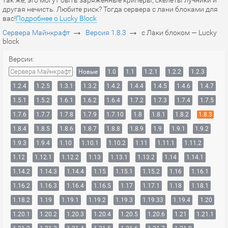
так же, это могут быть заряженные криперы, скелеты лучники и
другая нечисть. Любите риск? Тогда сервера с лани блоками для
вас!
Подробнее о Lucky Block
→
→
Сервера Майнкрафт
Версия 1.8.3
с Лаки блоком — Lucky
block
Версии:
Сервера Майнкрафт
Новые
1.0
1.1
1.2.1
1.2.2
1.2.3
1.2.4
1.2.5
1.3.1
1.3.2
1.4.2
1.4.4
1.4.5
1.4.6
1.4.7
1.5.1
1.5.2
1.6.1
1.6.2
1.6.4
1.7.2
1.7.3
1.7.4
1.7.5
1.7.6
1.7.7
1.7.8
1.7.9
1.7.10
1.8
1.8.1
1.8.2
1.8.3
1.8.4
1.8.5
1.8.6
1.8.7
1.8.8
1.8.9
1.9
1.9.1
1.9.2
1.9.3
1.9.4
1.10
1.10.1
1.10.2
1.11
1.11.1
1.11.2
1.12
1.12.1
1.12.2
1.13
1.13.1
1.13.2
1.14
1.14.1
1.14.2
1.14.3
1.14.4
1.15
1.15.1
1.15.2
1.16
1.16.1
1.16.2
1.16.3
1.16.4
1.16.5
1.17
1.17.1
1.18
1.18.1
1.18.2
1.19
1.19.1
1.19.2
1.19.3
1.19.33
1.19.4
1.20
1.20.1
1.20.2
1.20.3
1.20.4
1.20.5
1.20.6
1.21
1.21.1