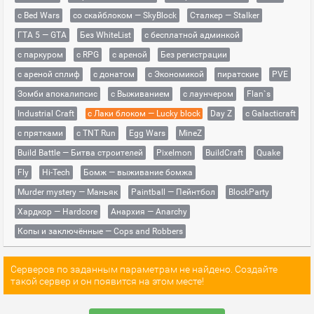
с Bed Wars
со скайблоком — SkyBlock
Сталкер — Stalker
ГТА 5 — GTA
Без WhiteList
с бесплатной админкой
с паркуром
с RPG
с ареной
Без регистрации
с ареной сплиф
с донатом
с Экономикой
пиратские
PVE
Зомби апокалипсис
с Выживанием
с лаунчером
Flan`s
Industrial Craft
с Лаки блоком — Lucky block
Day Z
с Galacticraft
с прятками
с TNT Run
Egg Wars
MineZ
Build Battle — Битва строителей
Pixelmon
BuildCraft
Quake
Fly
Hi-Tech
Бомж — выживание бомжа
Murder mystery — Маньяк
Paintball — Пейнтбол
BlockParty
Хардкор — Hardcore
Анархия — Anarchy
Копы и заключённые — Cops and Robbers
Серверов по заданным параметрам не найдено. Создайте
такой сервер и он появится на этом месте!