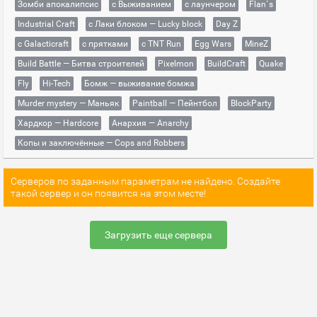
Зомби апокалипсис
с Выживанием
с лаунчером
Flan`s
Industrial Craft
с Лаки блоком — Lucky block
Day Z
с Galacticraft
с прятками
с TNT Run
Egg Wars
MineZ
Build Battle — Битва строителей
Pixelmon
BuildCraft
Quake
Fly
Hi-Tech
Бомж — выживание бомжа
Murder mystery — Маньяк
Paintball — Пейнтбол
BlockParty
Хардкор — Hardcore
Анархия — Anarchy
Копы и заключённые — Cops and Robbers
Серверов по заданным параметрам не найдено. Создайте
такой сервер и он появится на этом месте!
Загрузить еще сервера