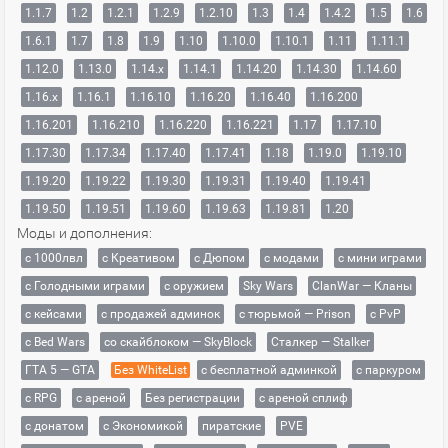
1.1.7
1.2
1.2.1
1.2.9
1.2.10
1.3
1.4
1.4.2
1.5
1.6
1.6.1
1.7
1.8
1.9
1.10
1.10.0
1.10.1
1.11
1.11.1
1.12.0
1.13.0
1.14.x
1.14.1
1.14.20
1.14.30
1.14.60
1.16.x
1.16.1
1.16.10
1.16.20
1.16.40
1.16.200
1.16.201
1.16.210
1.16.220
1.16.221
1.17
1.17.10
1.17.30
1.17.34
1.17.40
1.17.41
1.18
1.19.0
1.19.10
1.19.20
1.19.22
1.19.30
1.19.31
1.19.40
1.19.41
1.19.50
1.19.51
1.19.60
1.19.63
1.19.81
1.20
Моды и дополнения:
с 1000лвл
c Креативом
с Дюпом
с модами
с мини играми
с Голодными играми
с оружием
Sky Wars
ClanWar — Кланы
с кейсами
с продажей админок
с тюрьмой — Prison
с PvP
с Bed Wars
со скайблоком — SkyBlock
Сталкер — Stalker
ГТА 5 — GTA
Без WhiteList
с бесплатной админкой
с паркуром
с RPG
с ареной
Без регистрации
с ареной сплиф
с донатом
с Экономикой
пиратские
PVE