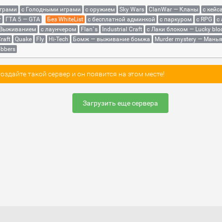
играми
с Голодными играми
с оружием
Sky Wars
ClanWar — Кланы
с кейс
r
ГТА 5 — GTA
Без WhiteList
с бесплатной админкой
с паркуром
с RPG
с
 Выживанием
с лаунчером
Flan`s
Industrial Craft
с Лаки блоком — Lucky blo
raft
Quake
Fly
Hi-Tech
Бомж — выживание бомжа
Murder mystery — Мань
bbers
здайте такой сервер и он появится на этом месте!
Загрузить еще сервера