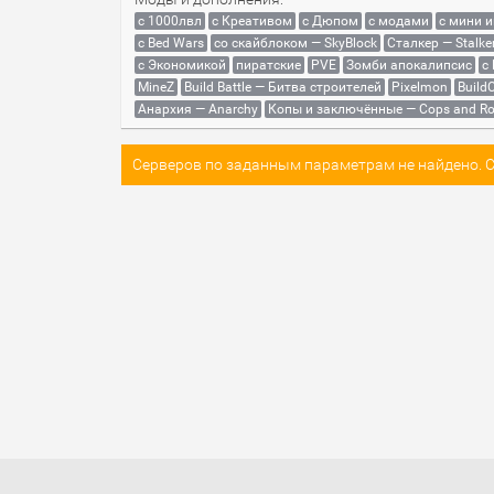
с 1000лвл
c Креативом
с Дюпом
с модами
с мини 
с Bed Wars
со скайблоком — SkyBlock
Сталкер — Stalke
с Экономикой
пиратские
PVE
Зомби апокалипсис
с
MineZ
Build Battle — Битва строителей
Pixelmon
BuildC
Анархия — Anarchy
Копы и заключённые — Cops and Ro
Серверов по заданным параметрам не найдено. Со