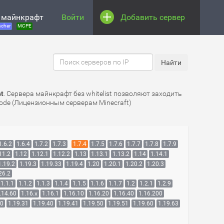
 майнкрафт
Войти
Добавить сервер
cher
MCPE
t
. Сервера майнкрафт без whitelist позволяют заходить
Mode (Лицензионным серверам Minecraft)
1.6.2
1.6.4
1.7.2
1.7.3
1.7.4
1.7.5
1.7.6
1.7.7
1.7.8
1.7.9
11.2
1.12
1.12.1
1.12.2
1.13
1.13.1
1.13.2
1.14
1.14.1
1.19.2
1.19.3
1.19.33
1.19.4
1.20
1.20.1
1.20.2
1.20.3
26.2
1.1.1
1.1.2
1.1.3
1.1.4
1.1.5
1.1.6
1.1.7
1.2
1.2.1
1.2.9
.14.60
1.16.x
1.16.1
1.16.10
1.16.20
1.16.40
1.16.200
30
1.19.31
1.19.40
1.19.41
1.19.50
1.19.51
1.19.60
1.19.63