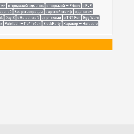
ами
с продажей админок
с тюрьмой — Prison
с PvP
 ареной
Без регистрации
с ареной сплиф
с донатом
ck
Day Z
с Galacticraft
с прятками
с TNT Run
Egg Wars
як
Paintball — Пейнтбол
BlockParty
Хардкор — Hardcore