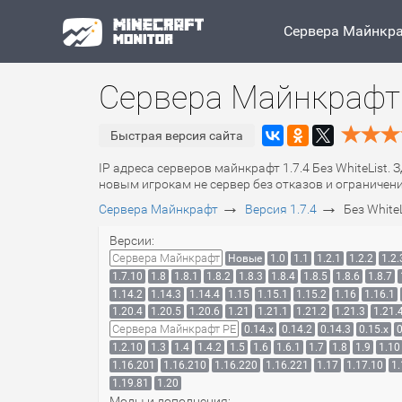
Сервера Майнкр
Сервера Майнкрафт 1
Быстрая версия сайта
IP адреса серверов майнкрафт 1.7.4 Без WhiteList. 
новым игрокам не сервер без отказов и ограничени
→
→
Сервера Майнкрафт
Версия 1.7.4
Без WhiteL
Версии:
Сервера Майнкрафт
Новые
1.0
1.1
1.2.1
1.2.2
1.2.
1.7.10
1.8
1.8.1
1.8.2
1.8.3
1.8.4
1.8.5
1.8.6
1.8.7
1.14.2
1.14.3
1.14.4
1.15
1.15.1
1.15.2
1.16
1.16.1
1.20.4
1.20.5
1.20.6
1.21
1.21.1
1.21.2
1.21.3
1.21.
Сервера Майнкрафт PE
0.14.x
0.14.2
0.14.3
0.15.x
0
1.2.10
1.3
1.4
1.4.2
1.5
1.6
1.6.1
1.7
1.8
1.9
1.10
1.16.201
1.16.210
1.16.220
1.16.221
1.17
1.17.10
1.
1.19.81
1.20
Моды и дополнения: