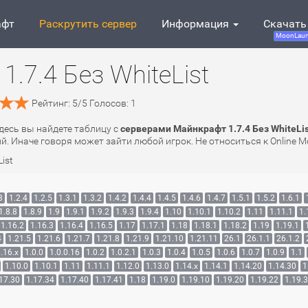
афт
Раскрутить сервер
Информация
Скачать
MoonLaun
.7.4 Без WhiteList
Рейтинг:
5
/
5
Голосов:
1
Здесь вы найдете таблицу с
серверами Майнкрафт 1.7.4 Без WhiteLis
й. Иначе говоря может зайти любой игрок. Не относиться к Online 
ist
3
1.2.4
1.2.5
1.3.1
1.3.2
1.4.2
1.4.4
1.4.5
1.4.6
1.4.7
1.5.1
1.5.2
1.6.1
1.8.8
1.8.9
1.9
1.9.1
1.9.2
1.9.3
1.9.4
1.10
1.10.1
1.10.2
1.11
1.11.1
1.
1.16.2
1.16.3
1.16.4
1.16.5
1.17
1.17.1
1.18
1.18.1
1.18.2
1.19
1.19.1
4
1.21.5
1.21.6
1.21.7
1.21.8
1.21.9
1.21.10
1.21.11
26.1
26.1.1
26.1.2
.16.x
1.0.0
1.0.0.16
1.0.2
1.0.2.1
1.0.3
1.0.4
1.0.5
1.0.6
1.0.7
1.0.9
1.1
1.10.0
1.10.1
1.11
1.11.1
1.12.0
1.13.0
1.14.x
1.14.1
1.14.20
1.14.30
1
17.30
1.17.34
1.17.40
1.17.41
1.18
1.19.0
1.19.10
1.19.20
1.19.22
1.19.