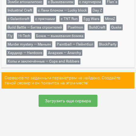
Зомби апокалипсис
с Выживанием
с лаунчером
Flan`s
Industrial Craft
с Лаки блоком — Lucky block
Day Z
с Galacticraft
с прятками
с TNT Run
Egg Wars
MineZ
Build Battle — Битва строителей
Pixelmon
BuildCraft
Quake
Fly
Hi-Tech
Бомж — выживание бомжа
Murder mystery — Маньяк
Paintball — Пейнтбол
BlockParty
Хардкор — Hardcore
Анархия — Anarchy
Копы и заключённые — Cops and Robbers
Серверов по заданным параметрам не найдено. Создайте
такой сервер и он появится на этом месте!
Загрузить еще сервера