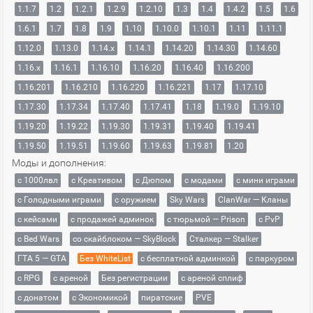
1.1.7
1.2
1.2.1
1.2.9
1.2.10
1.3
1.4
1.4.2
1.5
1.6
1.6.1
1.7
1.8
1.9
1.10
1.10.0
1.10.1
1.11
1.11.1
1.12.0
1.13.0
1.14.x
1.14.1
1.14.20
1.14.30
1.14.60
1.16.x
1.16.1
1.16.10
1.16.20
1.16.40
1.16.200
1.16.201
1.16.210
1.16.220
1.16.221
1.17
1.17.10
1.17.30
1.17.34
1.17.40
1.17.41
1.18
1.19.0
1.19.10
1.19.20
1.19.22
1.19.30
1.19.31
1.19.40
1.19.41
1.19.50
1.19.51
1.19.60
1.19.63
1.19.81
1.20
Моды и дополнения:
с 1000лвл
c Креативом
с Дюпом
с модами
с мини играми
с Голодными играми
с оружием
Sky Wars
ClanWar — Кланы
с кейсами
с продажей админок
с тюрьмой — Prison
с PvP
с Bed Wars
со скайблоком — SkyBlock
Сталкер — Stalker
ГТА 5 — GTA
Без WhiteList
с бесплатной админкой
с паркуром
с RPG
с ареной
Без регистрации
с ареной сплиф
с донатом
с Экономикой
пиратские
PVE