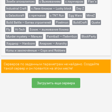
Зомби апокалипсис
с Выживанием
с лаунчером
Flan`s
Industrial Craft
с Лаки блоком — Lucky block
Day Z
с Galacticraft
с прятками
с TNT Run
Egg Wars
MineZ
Build Battle — Битва строителей
Pixelmon
BuildCraft
Quake
Fly
Hi-Tech
Бомж — выживание бомжа
Murder mystery — Маньяк
Paintball — Пейнтбол
BlockParty
Хардкор — Hardcore
Анархия — Anarchy
Копы и заключённые — Cops and Robbers
Серверов по заданным параметрам не найдено. Создайте
такой сервер и он появится на этом месте!
Загрузить еще сервера