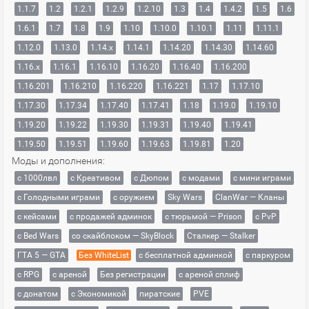
1.1.7
1.2
1.2.1
1.2.9
1.2.10
1.3
1.4
1.4.2
1.5
1.6
1.6.1
1.7
1.8
1.9
1.10
1.10.0
1.10.1
1.11
1.11.1
1.12.0
1.13.0
1.14.x
1.14.1
1.14.20
1.14.30
1.14.60
1.16.x
1.16.1
1.16.10
1.16.20
1.16.40
1.16.200
1.16.201
1.16.210
1.16.220
1.16.221
1.17
1.17.10
1.17.30
1.17.34
1.17.40
1.17.41
1.18
1.19.0
1.19.10
1.19.20
1.19.22
1.19.30
1.19.31
1.19.40
1.19.41
1.19.50
1.19.51
1.19.60
1.19.63
1.19.81
1.20
Моды и дополнения:
с 1000лвл
c Креативом
с Дюпом
с модами
с мини играми
с Голодными играми
с оружием
Sky Wars
ClanWar — Кланы
с кейсами
с продажей админок
с тюрьмой — Prison
с PvP
с Bed Wars
со скайблоком — SkyBlock
Сталкер — Stalker
ГТА 5 — GTA
Без WhiteList
с бесплатной админкой
с паркуром
с RPG
с ареной
Без регистрации
с ареной сплиф
с донатом
с Экономикой
пиратские
PVE