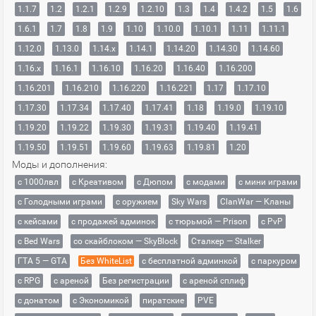
1.1.7
1.2
1.2.1
1.2.9
1.2.10
1.3
1.4
1.4.2
1.5
1.6
1.6.1
1.7
1.8
1.9
1.10
1.10.0
1.10.1
1.11
1.11.1
1.12.0
1.13.0
1.14.x
1.14.1
1.14.20
1.14.30
1.14.60
1.16.x
1.16.1
1.16.10
1.16.20
1.16.40
1.16.200
1.16.201
1.16.210
1.16.220
1.16.221
1.17
1.17.10
1.17.30
1.17.34
1.17.40
1.17.41
1.18
1.19.0
1.19.10
1.19.20
1.19.22
1.19.30
1.19.31
1.19.40
1.19.41
1.19.50
1.19.51
1.19.60
1.19.63
1.19.81
1.20
Моды и дополнения:
с 1000лвл
c Креативом
с Дюпом
с модами
с мини играми
с Голодными играми
с оружием
Sky Wars
ClanWar — Кланы
с кейсами
с продажей админок
с тюрьмой — Prison
с PvP
с Bed Wars
со скайблоком — SkyBlock
Сталкер — Stalker
ГТА 5 — GTA
Без WhiteList
с бесплатной админкой
с паркуром
с RPG
с ареной
Без регистрации
с ареной сплиф
с донатом
с Экономикой
пиратские
PVE