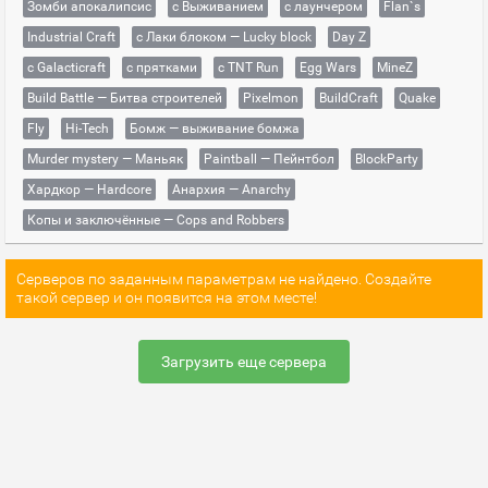
Зомби апокалипсис
с Выживанием
с лаунчером
Flan`s
Industrial Craft
с Лаки блоком — Lucky block
Day Z
с Galacticraft
с прятками
с TNT Run
Egg Wars
MineZ
Build Battle — Битва строителей
Pixelmon
BuildCraft
Quake
Fly
Hi-Tech
Бомж — выживание бомжа
Murder mystery — Маньяк
Paintball — Пейнтбол
BlockParty
Хардкор — Hardcore
Анархия — Anarchy
Копы и заключённые — Cops and Robbers
Серверов по заданным параметрам не найдено. Создайте
такой сервер и он появится на этом месте!
Загрузить еще сервера