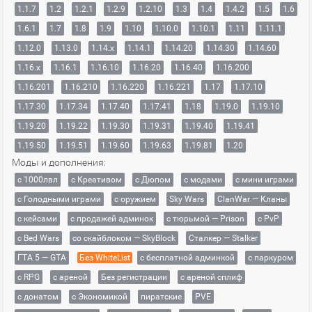
1.1.7
1.2
1.2.1
1.2.9
1.2.10
1.3
1.4
1.4.2
1.5
1.6
1.6.1
1.7
1.8
1.9
1.10
1.10.0
1.10.1
1.11
1.11.1
1.12.0
1.13.0
1.14.x
1.14.1
1.14.20
1.14.30
1.14.60
1.16.x
1.16.1
1.16.10
1.16.20
1.16.40
1.16.200
1.16.201
1.16.210
1.16.220
1.16.221
1.17
1.17.10
1.17.30
1.17.34
1.17.40
1.17.41
1.18
1.19.0
1.19.10
1.19.20
1.19.22
1.19.30
1.19.31
1.19.40
1.19.41
1.19.50
1.19.51
1.19.60
1.19.63
1.19.81
1.20
Моды и дополнения:
с 1000лвл
c Креативом
с Дюпом
с модами
с мини играми
с Голодными играми
с оружием
Sky Wars
ClanWar — Кланы
с кейсами
с продажей админок
с тюрьмой — Prison
с PvP
с Bed Wars
со скайблоком — SkyBlock
Сталкер — Stalker
ГТА 5 — GTA
Без WhiteList
с бесплатной админкой
с паркуром
с RPG
с ареной
Без регистрации
с ареной сплиф
с донатом
с Экономикой
пиратские
PVE