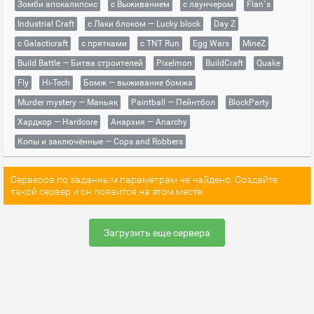
Зомби апокалипсис
с Выживанием
с лаунчером
Flan`s
Industrial Craft
с Лаки блоком — Lucky block
Day Z
с Galacticraft
с прятками
с TNT Run
Egg Wars
MineZ
Build Battle — Битва строителей
Pixelmon
BuildCraft
Quake
Fly
Hi-Tech
Бомж — выживание бомжа
Murder mystery — Маньяк
Paintball — Пейнтбол
BlockParty
Хардкор — Hardcore
Анархия — Anarchy
Копы и заключённые — Cops and Robbers
Серверов по заданным параметрам не найдено. Создайте
такой сервер и он появится на этом месте!
Загрузить еще сервера