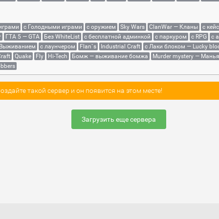
 играми
с Голодными играми
с оружием
Sky Wars
ClanWar — Кланы
с кей
r
ГТА 5 — GTA
Без WhiteList
с бесплатной админкой
с паркуром
с RPG
с 
 Выживанием
с лаунчером
Flan`s
Industrial Craft
с Лаки блоком — Lucky blo
raft
Quake
Fly
Hi-Tech
Бомж — выживание бомжа
Murder mystery — Мань
bbers
здайте такой сервер и он появится на этом месте!
Загрузить еще сервера