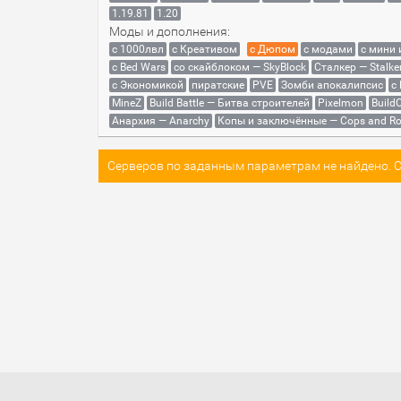
1.19.81
1.20
Моды и дополнения:
с 1000лвл
c Креативом
с Дюпом
с модами
с мини
с Bed Wars
со скайблоком — SkyBlock
Сталкер — Stalke
с Экономикой
пиратские
PVE
Зомби апокалипсис
с
MineZ
Build Battle — Битва строителей
Pixelmon
BuildC
Анархия — Anarchy
Копы и заключённые — Cops and Ro
Серверов по заданным параметрам не найдено. Со