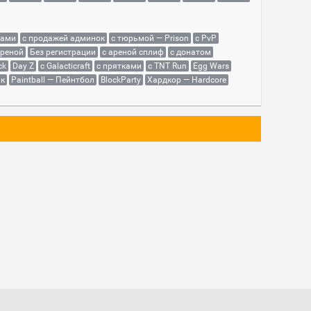
сами
с продажей админок
с тюрьмой — Prison
с PvP
ареной
Без регистрации
с ареной сплиф
с донатом
ck
Day Z
с Galacticraft
с прятками
с TNT Run
Egg Wars
як
Paintball — Пейнтбол
BlockParty
Хардкор — Hardcore