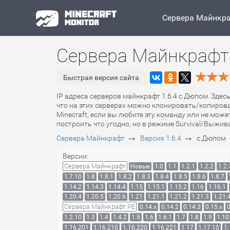
Сервера Майнкр
Сервера Майнкрафт 
Быстрая версия сайта
IP адреса серверов майнкрафт 1.6.4 с Дюпом. Здес
что на этих серверах можно клонировать/копирова
Minecraft, если вы любите эту команду или не мож
построить что угодно, но в режиме Survival/Выжив
→
→
Сервера Майнкрафт
Версия 1.6.4
с Дюпом
Версии:
Сервера Майнкрафт
Новые
1.0
1.1
1.2.1
1.2.2
1.2.
1.7.10
1.8
1.8.1
1.8.2
1.8.3
1.8.4
1.8.5
1.8.6
1.8.7
1.14.2
1.14.3
1.14.4
1.15
1.15.1
1.15.2
1.16
1.16.1
1.20.4
1.20.5
1.20.6
1.21
1.21.1
1.21.2
1.21.3
1.21.
Сервера Майнкрафт PE
0.14.x
0.14.2
0.14.3
0.15.x
0
1.2.10
1.3
1.4
1.4.2
1.5
1.6
1.6.1
1.7
1.8
1.9
1.10
1.16.201
1.16.210
1.16.220
1.16.221
1.17
1.17.10
1.