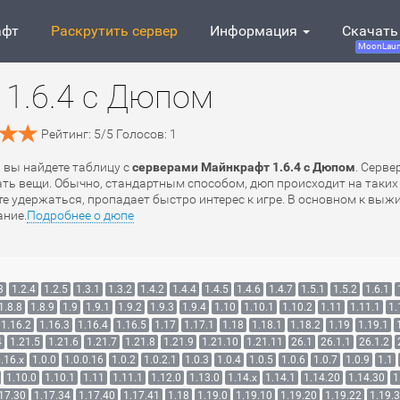
афт
Раскрутить сервер
Информация
Скачать
MoonLaun
1.6.4 с Дюпом
Рейтинг:
5
/
5
Голосов:
1
ь вы найдете таблицу с
серверами Майнкрафт 1.6.4 с Дюпом
. Серве
ть вещи. Обычно, стандартным способом, дюп происходит на таких
ете удержаться, пропадает быстро интерес к игре. В основном к выж
ание.
Подробнее о дюпе
3
1.2.4
1.2.5
1.3.1
1.3.2
1.4.2
1.4.4
1.4.5
1.4.6
1.4.7
1.5.1
1.5.2
1.6.1
1.8.8
1.8.9
1.9
1.9.1
1.9.2
1.9.3
1.9.4
1.10
1.10.1
1.10.2
1.11
1.11.1
1.
1.16.2
1.16.3
1.16.4
1.16.5
1.17
1.17.1
1.18
1.18.1
1.18.2
1.19
1.19.1
4
1.21.5
1.21.6
1.21.7
1.21.8
1.21.9
1.21.10
1.21.11
26.1
26.1.1
26.1.2
.16.x
1.0.0
1.0.0.16
1.0.2
1.0.2.1
1.0.3
1.0.4
1.0.5
1.0.6
1.0.7
1.0.9
1.1
1.10.0
1.10.1
1.11
1.11.1
1.12.0
1.13.0
1.14.x
1.14.1
1.14.20
1.14.30
1
17.30
1.17.34
1.17.40
1.17.41
1.18
1.19.0
1.19.10
1.19.20
1.19.22
1.19.