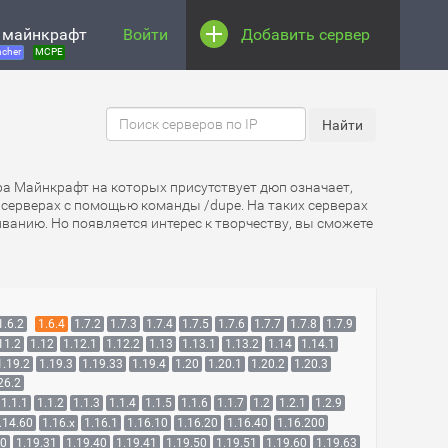
 майнкрафт
Войти
Добавить сервер
cher
MCPE
ра Майнкрафт на которых присутствует дюп означает,
 серверах с помощью команды /dupe. На таких серверах
иванию. Но появляется интерес к творчеству, вы сможете
1.6.2
1.6.4
1.7.2
1.7.3
1.7.4
1.7.5
1.7.6
1.7.7
1.7.8
1.7.9
11.2
1.12
1.12.1
1.12.2
1.13
1.13.1
1.13.2
1.14
1.14.1
1.19.2
1.19.3
1.19.33
1.19.4
1.20
1.20.1
1.20.2
1.20.3
26.2
1.1.1
1.1.2
1.1.3
1.1.4
1.1.5
1.1.6
1.1.7
1.2
1.2.1
1.2.9
.14.60
1.16.x
1.16.1
1.16.10
1.16.20
1.16.40
1.16.200
30
1.19.31
1.19.40
1.19.41
1.19.50
1.19.51
1.19.60
1.19.63