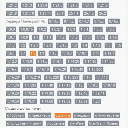
1.21.2
1.21.3
1.21.4
1.21.5
1.21.6
1.21.7
1.21.8
1.21.9
1.21.10
1.21.11
26.1
26.1.1
26.1.2
26.2
Сервера Майнкрафт PE
0.14.x
0.14.2
0.14.3
0.15.x
0.16.x
1.0.0
1.0.0.16
1.0.2
1.0.2.1
1.0.3
1.0.4
1.0.5
1.0.6
1.0.7
1.0.9
1.1
1.1.1
1.1.2
1.1.3
1.1.4
1.1.5
1.1.6
1.1.7
1.2
1.2.1
1.2.9
1.2.10
1.3
1.4
1.4.2
1.5
1.6
1.6.1
1.7
1.8
1.9
1.10
1.10.0
1.10.1
1.11
1.11.1
1.12.0
1.13.0
1.14.x
1.14.1
1.14.20
1.14.30
1.14.60
1.16.x
1.16.1
1.16.10
1.16.20
1.16.40
1.16.200
1.16.201
1.16.210
1.16.220
1.16.221
1.17
1.17.10
1.17.30
1.17.34
1.17.40
1.17.41
1.18
1.19.0
1.19.10
1.19.20
1.19.22
1.19.30
1.19.31
1.19.40
1.19.41
1.19.50
1.19.51
1.19.60
1.19.63
1.19.81
1.20
Моды и дополнения:
с 1000лвл
c Креативом
с Дюпом
с модами
с мини играми
с Голодными играми
с оружием
Sky Wars
ClanWar — Кланы