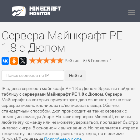
Navi
Сервера Майнкрафт PE
1.8 с Дюпом
Рейтинг:
5
/
5
Голосов:
1
IP адреса серверов майнкрафт PE 1.8 с Дюпом. Здесь вы найдете
таблицу с
серверами Майнкрафт PE 1.8 с Дюпом
. Сервера
Майнкрафт на которых присутствует дюп означает, что на этих
серверах можно клонировать/копировать вещи. Обычно,
стандартным способом, дюп происходит на таких серверах с
помощью команды /dupe. На таких серверах Minecraft, если вы
любите эту команду или не можете удержаться, пропадает быстро
интерес к игре. В основном к выживанию. Но появляется интерес к
творчеству, вы сможете построить что угодно, но в режиме
Survival/Выживание.
Подробнее о дюпе