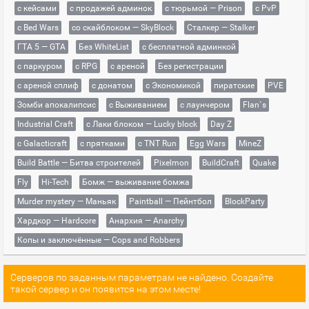
с кейсами
с продажей админок
с тюрьмой — Prison
с PvP
с Bed Wars
со скайблоком — SkyBlock
Сталкер — Stalker
ГТА 5 — GTA
Без WhiteList
с бесплатной админкой
с паркуром
с RPG
с ареной
Без регистрации
с ареной сплиф
с донатом
с Экономикой
пиратские
PVE
Зомби апокалипсис
с Выживанием
с лаунчером
Flan`s
Industrial Craft
с Лаки блоком — Lucky block
Day Z
с Galacticraft
с прятками
с TNT Run
Egg Wars
MineZ
Build Battle — Битва строителей
Pixelmon
BuildCraft
Quake
Fly
Hi-Tech
Бомж — выживание бомжа
Murder mystery — Маньяк
Paintball — Пейнтбол
BlockParty
Хардкор — Hardcore
Анархия — Anarchy
Копы и заключённые — Cops and Robbers
Серверов по заданным параметрам не найдено. Создайте
такой сервер и он появится на этом месте!