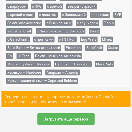
с паркуром
с RPG
с ареной
Без регистрации
с ареной сплиф
с донатом
с Экономикой
пиратские
PVE
Зомби апокалипсис
с Выживанием
с лаунчером
Flan`s
Industrial Craft
с Лаки блоком — Lucky block
Day Z
с Galacticraft
с прятками
с TNT Run
Egg Wars
MineZ
Build Battle — Битва строителей
Pixelmon
BuildCraft
Quake
Fly
Hi-Tech
Бомж — выживание бомжа
Murder mystery — Маньяк
Paintball — Пейнтбол
BlockParty
Хардкор — Hardcore
Анархия — Anarchy
Копы и заключённые — Cops and Robbers
Серверов по заданным параметрам не найдено. Создайте
такой сервер и он появится на этом месте!
Загрузить еще сервера