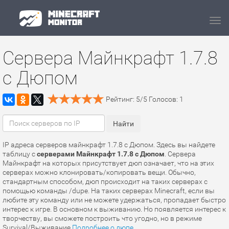
Navi
Сервера Майнкрафт 1.7.8
с Дюпом
Рейтинг:
5
/
5
Голосов:
1
IP адреса серверов майнкрафт 1.7.8 с Дюпом. Здесь вы найдете
таблицу с
серверами Майнкрафт 1.7.8 с Дюпом
. Сервера
Майнкрафт на которых присутствует дюп означает, что на этих
серверах можно клонировать/копировать вещи. Обычно,
стандартным способом, дюп происходит на таких серверах с
помощью команды /dupe. На таких серверах Minecraft, если вы
любите эту команду или не можете удержаться, пропадает быстро
интерес к игре. В основном к выживанию. Но появляется интерес к
творчеству, вы сможете построить что угодно, но в режиме
Survival/Выживание.
Подробнее о дюпе