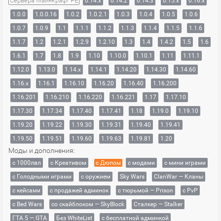
Сервера Майнкрафт PE
0.14.x
0.14.2
0.14.3
0.15.x
0.16.x
1.0.0
1.0.0.16
1.0.2
1.0.2.1
1.0.3
1.0.4
1.0.5
1.0.6
1.0.7
1.0.9
1.1
1.1.1
1.1.2
1.1.3
1.1.4
1.1.5
1.1.6
1.1.7
1.2
1.2.1
1.2.9
1.2.10
1.3
1.4
1.4.2
1.5
1.6
1.6.1
1.7
1.8
1.9
1.10
1.10.0
1.10.1
1.11
1.11.1
1.12.0
1.13.0
1.14.x
1.14.1
1.14.20
1.14.30
1.14.60
1.16.x
1.16.1
1.16.10
1.16.20
1.16.40
1.16.200
1.16.201
1.16.210
1.16.220
1.16.221
1.17
1.17.10
1.17.30
1.17.34
1.17.40
1.17.41
1.18
1.19.0
1.19.10
1.19.20
1.19.22
1.19.30
1.19.31
1.19.40
1.19.41
1.19.50
1.19.51
1.19.60
1.19.63
1.19.81
1.20
Моды и дополнения:
с 1000лвл
c Креативом
с Дюпом
с модами
с мини играми
с Голодными играми
с оружием
Sky Wars
ClanWar — Кланы
с кейсами
с продажей админок
с тюрьмой — Prison
с PvP
с Bed Wars
со скайблоком — SkyBlock
Сталкер — Stalker
ГТА 5 — GTA
Без WhiteList
с бесплатной админкой