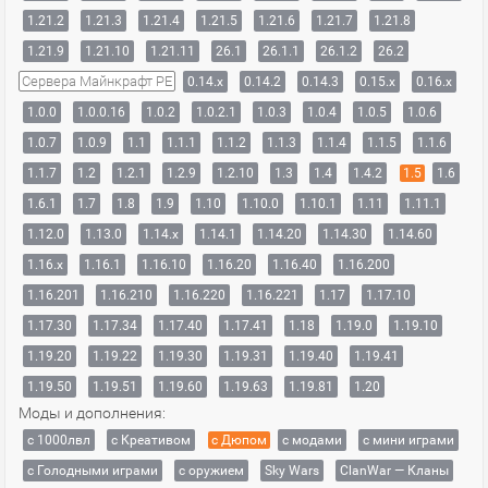
1.21.2
1.21.3
1.21.4
1.21.5
1.21.6
1.21.7
1.21.8
1.21.9
1.21.10
1.21.11
26.1
26.1.1
26.1.2
26.2
Сервера Майнкрафт PE
0.14.x
0.14.2
0.14.3
0.15.x
0.16.x
1.0.0
1.0.0.16
1.0.2
1.0.2.1
1.0.3
1.0.4
1.0.5
1.0.6
1.0.7
1.0.9
1.1
1.1.1
1.1.2
1.1.3
1.1.4
1.1.5
1.1.6
1.1.7
1.2
1.2.1
1.2.9
1.2.10
1.3
1.4
1.4.2
1.5
1.6
1.6.1
1.7
1.8
1.9
1.10
1.10.0
1.10.1
1.11
1.11.1
1.12.0
1.13.0
1.14.x
1.14.1
1.14.20
1.14.30
1.14.60
1.16.x
1.16.1
1.16.10
1.16.20
1.16.40
1.16.200
1.16.201
1.16.210
1.16.220
1.16.221
1.17
1.17.10
1.17.30
1.17.34
1.17.40
1.17.41
1.18
1.19.0
1.19.10
1.19.20
1.19.22
1.19.30
1.19.31
1.19.40
1.19.41
1.19.50
1.19.51
1.19.60
1.19.63
1.19.81
1.20
Моды и дополнения:
с 1000лвл
c Креативом
с Дюпом
с модами
с мини играми
с Голодными играми
с оружием
Sky Wars
ClanWar — Кланы