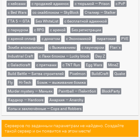
с кейсами
с продажей админок
с тюрьмой — Prison
с PvP
с Bed Wars
со скайблоком — SkyBlock
Сталкер — Stalker
ГТА 5 — GTA
Без WhiteList
с бесплатной админкой
с паркуром
с RPG
с ареной
Без регистрации
с ареной сплиф
с донатом
с Экономикой
пиратские
PVE
Зомби апокалипсис
с Выживанием
с лаунчером
Flan`s
Industrial Craft
с Лаки блоком — Lucky block
Day Z
с Galacticraft
с прятками
с TNT Run
Egg Wars
MineZ
Build Battle — Битва строителей
Pixelmon
BuildCraft
Quake
Fly
Hi-Tech
Бомж — выживание бомжа
Murder mystery — Маньяк
Paintball — Пейнтбол
BlockParty
Хардкор — Hardcore
Анархия — Anarchy
Копы и заключённые — Cops and Robbers
Серверов по заданным параметрам не найдено. Создайте
такой сервер и он появится на этом месте!