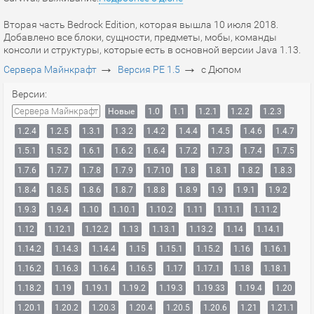
Вторая часть Bedrock Edition, которая вышла 10 июля 2018.
Добавлено все блоки, сущности, предметы, мобы, команды
консоли и структуры, которые есть в основной версии Java 1.13.
→
→
Сервера Майнкрафт
Версия PE 1.5
с Дюпом
Версии:
Сервера Майнкрафт
Новые
1.0
1.1
1.2.1
1.2.2
1.2.3
1.2.4
1.2.5
1.3.1
1.3.2
1.4.2
1.4.4
1.4.5
1.4.6
1.4.7
1.5.1
1.5.2
1.6.1
1.6.2
1.6.4
1.7.2
1.7.3
1.7.4
1.7.5
1.7.6
1.7.7
1.7.8
1.7.9
1.7.10
1.8
1.8.1
1.8.2
1.8.3
1.8.4
1.8.5
1.8.6
1.8.7
1.8.8
1.8.9
1.9
1.9.1
1.9.2
1.9.3
1.9.4
1.10
1.10.1
1.10.2
1.11
1.11.1
1.11.2
1.12
1.12.1
1.12.2
1.13
1.13.1
1.13.2
1.14
1.14.1
1.14.2
1.14.3
1.14.4
1.15
1.15.1
1.15.2
1.16
1.16.1
1.16.2
1.16.3
1.16.4
1.16.5
1.17
1.17.1
1.18
1.18.1
1.18.2
1.19
1.19.1
1.19.2
1.19.3
1.19.33
1.19.4
1.20
1.20.1
1.20.2
1.20.3
1.20.4
1.20.5
1.20.6
1.21
1.21.1