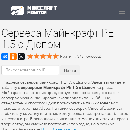
Navi
Сервера Майнкрафт PE
1.5 с Дюпом
Рейтинг:
5
/
5
Голосов:
1
IP адреса серверов майнкрафт PE 1.5 с Дюпом. Здесь вы найдете
таблицу с
серверами Майнкрафт PE 1.5 с Дюпом
. Сервера
Майнкрафт на которых присутствует дюп означает, что на этих
серверах можно клонировать/копировать вещи. Обычно,
стандартным способом, дюп происходит на таких серверах с
помощью команды /dupe. На таких серверах Minecraft, если вы
любите эту команду или не можете удержаться, пропадает быстро
интерес к игре. В основном к выживанию. Но появляется интерес к
творчеству, вы сможете построить что угодно, но в режиме
Survival/Выживание.
Подробнее о дюпе