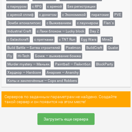
с паркуром
с RPG
с ареной
Без регистрации
с ареной сплиф
с донатом
с Экономикой
пиратские
PVE
Зомби апокалипсис
с Выживанием
с лаунчером
Flan`s
Industrial Craft
с Лаки блоком — Lucky block
Day Z
с Galacticraft
с прятками
с TNT Run
Egg Wars
MineZ
Build Battle — Битва строителей
Pixelmon
BuildCraft
Quake
Fly
Hi-Tech
Бомж — выживание бомжа
Murder mystery — Маньяк
Paintball — Пейнтбол
BlockParty
Хардкор — Hardcore
Анархия — Anarchy
Копы и заключённые — Cops and Robbers
Серверов по заданным параметрам не найдено. Создайте
такой сервер и он появится на этом месте!
Загрузить еще сервера