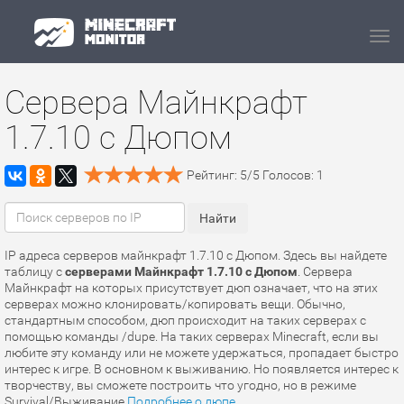
Navi
Сервера Майнкрафт
1.7.10 с Дюпом
Рейтинг:
5
/
5
Голосов:
1
IP адреса серверов майнкрафт 1.7.10 с Дюпом. Здесь вы найдете
таблицу с
серверами Майнкрафт 1.7.10 с Дюпом
. Сервера
Майнкрафт на которых присутствует дюп означает, что на этих
серверах можно клонировать/копировать вещи. Обычно,
стандартным способом, дюп происходит на таких серверах с
помощью команды /dupe. На таких серверах Minecraft, если вы
любите эту команду или не можете удержаться, пропадает быстро
интерес к игре. В основном к выживанию. Но появляется интерес к
творчеству, вы сможете построить что угодно, но в режиме
Survival/Выживание.
Подробнее о дюпе