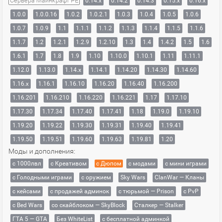
Сервера Майнкрафт PE
0.14.x
0.14.2
0.14.3
0.15.x
0.16.x
1.0.0
1.0.0.16
1.0.2
1.0.2.1
1.0.3
1.0.4
1.0.5
1.0.6
1.0.7
1.0.9
1.1
1.1.1
1.1.2
1.1.3
1.1.4
1.1.5
1.1.6
1.1.7
1.2
1.2.1
1.2.9
1.2.10
1.3
1.4
1.4.2
1.5
1.6
1.6.1
1.7
1.8
1.9
1.10
1.10.0
1.10.1
1.11
1.11.1
1.12.0
1.13.0
1.14.x
1.14.1
1.14.20
1.14.30
1.14.60
1.16.x
1.16.1
1.16.10
1.16.20
1.16.40
1.16.200
1.16.201
1.16.210
1.16.220
1.16.221
1.17
1.17.10
1.17.30
1.17.34
1.17.40
1.17.41
1.18
1.19.0
1.19.10
1.19.20
1.19.22
1.19.30
1.19.31
1.19.40
1.19.41
1.19.50
1.19.51
1.19.60
1.19.63
1.19.81
1.20
Моды и дополнения:
с 1000лвл
c Креативом
с Дюпом
с модами
с мини играми
с Голодными играми
с оружием
Sky Wars
ClanWar — Кланы
с кейсами
с продажей админок
с тюрьмой — Prison
с PvP
с Bed Wars
со скайблоком — SkyBlock
Сталкер — Stalker
ГТА 5 — GTA
Без WhiteList
с бесплатной админкой