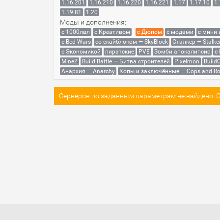
1.16.201
1.16.210
1.16.220
1.16.221
1.17
1.17.10
1.
1.19.81
1.20
Моды и дополнения:
с 1000лвл
c Креативом
с Дюпом
с модами
с мини
с Bed Wars
со скайблоком — SkyBlock
Сталкер — Stalke
с Экономикой
пиратские
PVE
Зомби апокалипсис
с
MineZ
Build Battle — Битва строителей
Pixelmon
BuildC
Анархия — Anarchy
Копы и заключённые — Cops and Ro
Серверов по заданным параметрам не найдено. Со