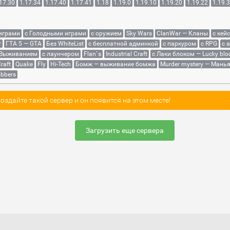
17.30
1.17.34
1.17.40
1.17.41
1.18
1.19.0
1.19.10
1.19.20
1.19.22
1.19.
 играми
с Голодными играми
с оружием
Sky Wars
ClanWar — Кланы
с кей
r
ГТА 5 — GTA
Без WhiteList
с бесплатной админкой
с паркуром
с RPG
с 
 Выживанием
с лаунчером
Flan`s
Industrial Craft
с Лаки блоком — Lucky blo
raft
Quake
Fly
Hi-Tech
Бомж — выживание бомжа
Murder mystery — Мань
bbers
здайте такой сервер и он появится на этом месте!
Загрузить еще сервера