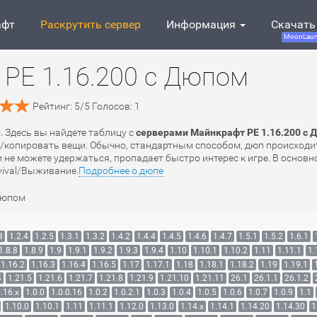
афт
Раскрутить сервер
Информация
Скачать
MoonLaun
PE 1.16.200 с Дюпом
Рейтинг:
5
/
5
Голосов:
1
. Здесь вы найдете таблицу с
серверами Майнкрафт PE 1.16.200 с
ь/копировать вещи. Обычно, стандартным способом, дюп происходит
ли не можете удержаться, пропадает быстро интерес к игре. В основ
vival/Выживание.
Подробнее о дюпе
Дюпом
3
1.2.4
1.2.5
1.3.1
1.3.2
1.4.2
1.4.4
1.4.5
1.4.6
1.4.7
1.5.1
1.5.2
1.6.1
1.8.8
1.8.9
1.9
1.9.1
1.9.2
1.9.3
1.9.4
1.10
1.10.1
1.10.2
1.11
1.11.1
1.
1.16.2
1.16.3
1.16.4
1.16.5
1.17
1.17.1
1.18
1.18.1
1.18.2
1.19
1.19.1
4
1.21.5
1.21.6
1.21.7
1.21.8
1.21.9
1.21.10
1.21.11
26.1
26.1.1
26.1.2
.16.x
1.0.0
1.0.0.16
1.0.2
1.0.2.1
1.0.3
1.0.4
1.0.5
1.0.6
1.0.7
1.0.9
1.1
1.10.0
1.10.1
1.11
1.11.1
1.12.0
1.13.0
1.14.x
1.14.1
1.14.20
1.14.30
1