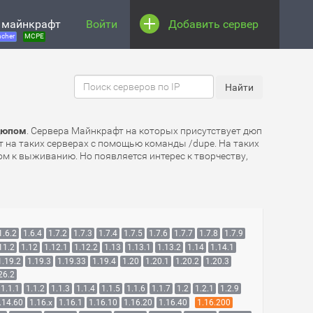
 майнкрафт
Войти
Добавить сервер
cher
MCPE
 Дюпом
. Сервера Майнкрафт на которых присутствует дюп
 на таких серверах с помощью команды /dupe. На таких
ном к выживанию. Но появляется интерес к творчеству,
1.6.2
1.6.4
1.7.2
1.7.3
1.7.4
1.7.5
1.7.6
1.7.7
1.7.8
1.7.9
11.2
1.12
1.12.1
1.12.2
1.13
1.13.1
1.13.2
1.14
1.14.1
1.19.2
1.19.3
1.19.33
1.19.4
1.20
1.20.1
1.20.2
1.20.3
26.2
1.1.1
1.1.2
1.1.3
1.1.4
1.1.5
1.1.6
1.1.7
1.2
1.2.1
1.2.9
.14.60
1.16.x
1.16.1
1.16.10
1.16.20
1.16.40
1.16.200