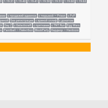
30
1.19.31
1.19.40
1.19.41
1.19.50
1.19.51
1.19.60
1.19.63
сами
с продажей админок
с тюрьмой — Prison
с PvP
ареной
Без регистрации
с ареной сплиф
с донатом
ck
Day Z
с Galacticraft
с прятками
с TNT Run
Egg Wars
як
Paintball — Пейнтбол
BlockParty
Хардкор — Hardcore