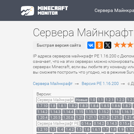
Сервера Майнкр
Сервера Майнкрафт 
Быстрая версия сайта
IP адреса серверов майнкрафт PE 1.16.200 с Дюпом
означает, что на этих серверах можно клонироват
серверах Minecraft, если вы любите эту команду и
вы сможете построить что угодно, но в режиме Sur
→
→
Сервера Майнкрафт
Версия PE 1.16.200
с 
Версии:
Сервера Майнкрафт
Новые
1.0
1.1
1.2.1
1.2.2
1.2.
1.7.10
1.8
1.8.1
1.8.2
1.8.3
1.8.4
1.8.5
1.8.6
1.8.7
1.14.2
1.14.3
1.14.4
1.15
1.15.1
1.15.2
1.16
1.16.1
1.20.4
1.20.5
1.20.6
1.21
1.21.1
1.21.2
1.21.3
1.21.
Сервера Майнкрафт PE
0.14.x
0.14.2
0.14.3
0.15.x
0
1.2.10
1.3
1.4
1.4.2
1.5
1.6
1.6.1
1.7
1.8
1.9
1.10