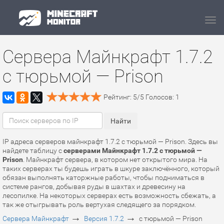
Navi
Сервера Майнкрафт 1.7.2
с тюрьмой — Prison
Рейтинг:
5
/
5
Голосов:
1
IP адреса серверов майнкрафт 1.7.2 с тюрьмой — Prison. Здесь вы
найдете таблицу с
серверами Майнкрафт 1.7.2 с тюрьмой —
Prison
. Майнкрафт сервера, в котором нет открытого мира. На
таких серверах ты будешь играть в шкуре заключённого, который
обязан выполнять каторжные работы, чтобы подниматься в
системе рангов, добывая руды в шахтах и древесину на
лесопилке. На некоторых серверах есть возможность сбежать, а
так же отыгрывать роль вертухая следящего за порядком.
→
→
Сервера Майнкрафт
Версия 1.7.2
с тюрьмой — Prison