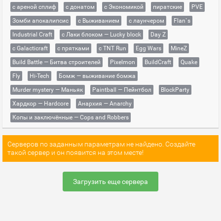
с ареной сплиф
с донатом
с Экономикой
пиратские
PVE
Зомби апокалипсис
с Выживанием
с лаунчером
Flan`s
Industrial Craft
с Лаки блоком — Lucky block
Day Z
с Galacticraft
с прятками
с TNT Run
Egg Wars
MineZ
Build Battle — Битва строителей
Pixelmon
BuildCraft
Quake
Fly
Hi-Tech
Бомж — выживание бомжа
Murder mystery — Маньяк
Paintball — Пейнтбол
BlockParty
Хардкор — Hardcore
Анархия — Anarchy
Копы и заключённые — Cops and Robbers
Серверов по заданным параметрам не найдено. Создайте
такой сервер и он появится на этом месте!
Загрузить еще сервера