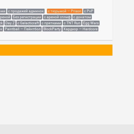
ами
с продажей админок
с тюрьмой — Prison
с PvP
ареной
Без регистрации
с ареной сплиф
с донатом
ck
Day Z
с Galacticraft
с прятками
с TNT Run
Egg Wars
як
Paintball — Пейнтбол
BlockParty
Хардкор — Hardcore