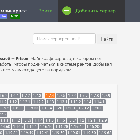
 майнкрафт
Войти
Добавить сервер
cher
MCPE
ьмой — Prison
. Майнкрафт сервера, в котором нет
аботы, чтобы подниматься в системе рангов, добывая
ь вертухая следящего за порядком.
1.6.2
1.6.4
1.7.2
1.7.3
1.7.4
1.7.5
1.7.6
1.7.7
1.7.8
1.7.9
11.2
1.12
1.12.1
1.12.2
1.13
1.13.1
1.13.2
1.14
1.14.1
1.19.2
1.19.3
1.19.33
1.19.4
1.20
1.20.1
1.20.2
1.20.3
26.2
1.1.1
1.1.2
1.1.3
1.1.4
1.1.5
1.1.6
1.1.7
1.2
1.2.1
1.2.9
.14.60
1.16.x
1.16.1
1.16.10
1.16.20
1.16.40
1.16.200
30
1.19.31
1.19.40
1.19.41
1.19.50
1.19.51
1.19.60
1.19.63