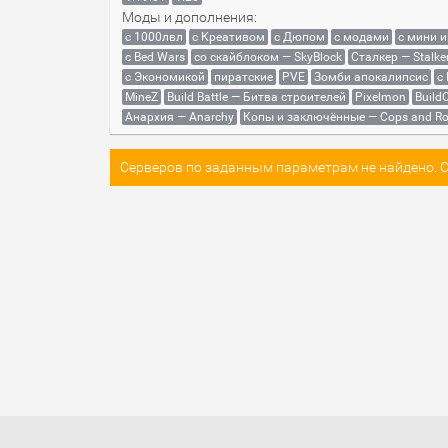
Моды и дополнения:
с 1000лвл
c Креативом
с Дюпом
с модами
с мини 
с Bed Wars
со скайблоком — SkyBlock
Сталкер — Stalke
с Экономикой
пиратские
PVE
Зомби апокалипсис
с
MineZ
Build Battle — Битва строителей
Pixelmon
BuildC
Анархия — Anarchy
Копы и заключённые — Cops and Ro
Серверов по заданным параметрам не найдено. Со