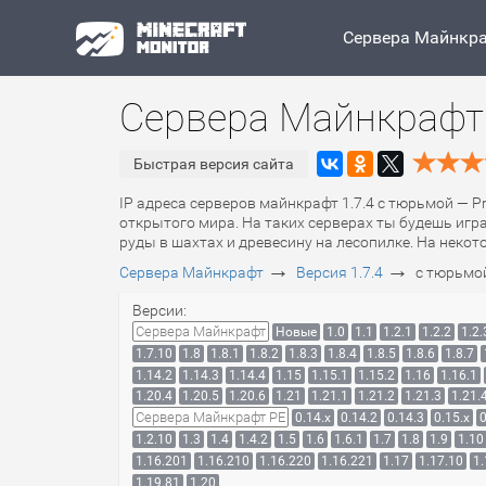
Сервера Майнкр
Сервера Майнкрафт 
Быстрая версия сайта
IP адреса серверов майнкрафт 1.7.4 с тюрьмой — Pr
открытого мира. На таких серверах ты будешь иг
руды в шахтах и древесину на лесопилке. На неко
→
→
Сервера Майнкрафт
Версия 1.7.4
с тюрьмой
Версии:
Сервера Майнкрафт
Новые
1.0
1.1
1.2.1
1.2.2
1.2.
1.7.10
1.8
1.8.1
1.8.2
1.8.3
1.8.4
1.8.5
1.8.6
1.8.7
1.14.2
1.14.3
1.14.4
1.15
1.15.1
1.15.2
1.16
1.16.1
1.20.4
1.20.5
1.20.6
1.21
1.21.1
1.21.2
1.21.3
1.21.
Сервера Майнкрафт PE
0.14.x
0.14.2
0.14.3
0.15.x
0
1.2.10
1.3
1.4
1.4.2
1.5
1.6
1.6.1
1.7
1.8
1.9
1.10
1.16.201
1.16.210
1.16.220
1.16.221
1.17
1.17.10
1.
1.19.81
1.20