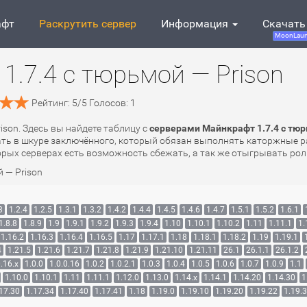
афт
Раскрутить сервер
Информация
Скачать
MoonLaun
1.7.4 с тюрьмой — Prison
Рейтинг:
5
/
5
Голосов:
1
ison. Здесь вы найдете таблицу с
серверами Майнкрафт 1.7.4 с тюр
рать в шкуре заключённого, который обязан выполнять каторжные р
торых серверах есть возможность сбежать, а так же отыгрывать рол
 — Prison
3
1.2.4
1.2.5
1.3.1
1.3.2
1.4.2
1.4.4
1.4.5
1.4.6
1.4.7
1.5.1
1.5.2
1.6.1
1.8.8
1.8.9
1.9
1.9.1
1.9.2
1.9.3
1.9.4
1.10
1.10.1
1.10.2
1.11
1.11.1
1.
1.16.2
1.16.3
1.16.4
1.16.5
1.17
1.17.1
1.18
1.18.1
1.18.2
1.19
1.19.1
4
1.21.5
1.21.6
1.21.7
1.21.8
1.21.9
1.21.10
1.21.11
26.1
26.1.1
26.1.2
.16.x
1.0.0
1.0.0.16
1.0.2
1.0.2.1
1.0.3
1.0.4
1.0.5
1.0.6
1.0.7
1.0.9
1.1
1.10.0
1.10.1
1.11
1.11.1
1.12.0
1.13.0
1.14.x
1.14.1
1.14.20
1.14.30
1
17.30
1.17.34
1.17.40
1.17.41
1.18
1.19.0
1.19.10
1.19.20
1.19.22
1.19.