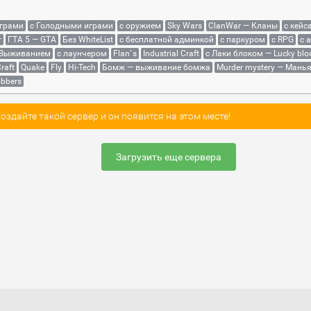
играми
с Голодными играми
с оружием
Sky Wars
ClanWar — Кланы
с кейс
r
ГТА 5 — GTA
Без WhiteList
с бесплатной админкой
с паркуром
с RPG
с 
 Выживанием
с лаунчером
Flan`s
Industrial Craft
с Лаки блоком — Lucky blo
raft
Quake
Fly
Hi-Tech
Бомж — выживание бомжа
Murder mystery — Мань
bbers
здайте такой сервер и он появится на этом месте!
Загрузить еще сервера