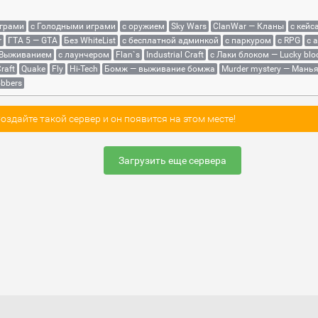
играми
с Голодными играми
с оружием
Sky Wars
ClanWar — Кланы
с кейс
r
ГТА 5 — GTA
Без WhiteList
с бесплатной админкой
с паркуром
с RPG
с 
 Выживанием
с лаунчером
Flan`s
Industrial Craft
с Лаки блоком — Lucky blo
raft
Quake
Fly
Hi-Tech
Бомж — выживание бомжа
Murder mystery — Мань
bbers
здайте такой сервер и он появится на этом месте!
Загрузить еще сервера