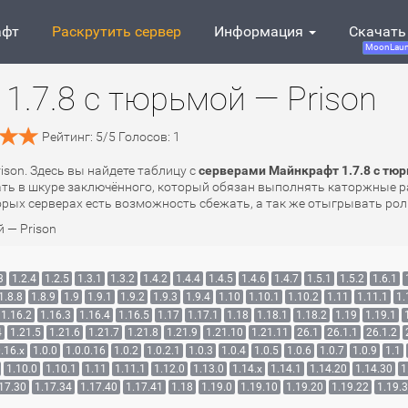
афт
Раскрутить сервер
Информация
Скачать
MoonLaun
1.7.8 с тюрьмой — Prison
Рейтинг:
5
/
5
Голосов:
1
ison. Здесь вы найдете таблицу с
серверами Майнкрафт 1.7.8 с тюр
рать в шкуре заключённого, который обязан выполнять каторжные р
торых серверах есть возможность сбежать, а так же отыгрывать рол
 — Prison
3
1.2.4
1.2.5
1.3.1
1.3.2
1.4.2
1.4.4
1.4.5
1.4.6
1.4.7
1.5.1
1.5.2
1.6.1
1.8.8
1.8.9
1.9
1.9.1
1.9.2
1.9.3
1.9.4
1.10
1.10.1
1.10.2
1.11
1.11.1
1.
1.16.2
1.16.3
1.16.4
1.16.5
1.17
1.17.1
1.18
1.18.1
1.18.2
1.19
1.19.1
4
1.21.5
1.21.6
1.21.7
1.21.8
1.21.9
1.21.10
1.21.11
26.1
26.1.1
26.1.2
.16.x
1.0.0
1.0.0.16
1.0.2
1.0.2.1
1.0.3
1.0.4
1.0.5
1.0.6
1.0.7
1.0.9
1.1
1.10.0
1.10.1
1.11
1.11.1
1.12.0
1.13.0
1.14.x
1.14.1
1.14.20
1.14.30
1
17.30
1.17.34
1.17.40
1.17.41
1.18
1.19.0
1.19.10
1.19.20
1.19.22
1.19.