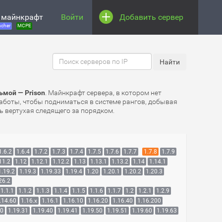
 майнкрафт
Войти
Добавить сервер
cher
MCPE
ьмой — Prison
. Майнкрафт сервера, в котором нет
аботы, чтобы подниматься в системе рангов, добывая
ь вертухая следящего за порядком.
1.6.2
1.6.4
1.7.2
1.7.3
1.7.4
1.7.5
1.7.6
1.7.7
1.7.8
1.7.9
11.2
1.12
1.12.1
1.12.2
1.13
1.13.1
1.13.2
1.14
1.14.1
1.19.2
1.19.3
1.19.33
1.19.4
1.20
1.20.1
1.20.2
1.20.3
26.2
1.1.1
1.1.2
1.1.3
1.1.4
1.1.5
1.1.6
1.1.7
1.2
1.2.1
1.2.9
.14.60
1.16.x
1.16.1
1.16.10
1.16.20
1.16.40
1.16.200
30
1.19.31
1.19.40
1.19.41
1.19.50
1.19.51
1.19.60
1.19.63