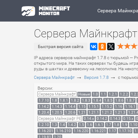
Сервера Майнкр
Сервера Майнкрафт 
Быстрая версия сайта
IP адреса серверов майнкрафт 1.7.8 с тюрьмой — Pr
открытого мира. На таких серверах ты будешь иг
руды в шахтах и древесину на лесопилке. На неко
→
→
Сервера Майнкрафт
Версия 1.7.8
с тюрьмой
Версии:
Сервера Майнкрафт
Новые
1.0
1.1
1.2.1
1.2.2
1.2.
1.7.10
1.8
1.8.1
1.8.2
1.8.3
1.8.4
1.8.5
1.8.6
1.8.7
1.14.2
1.14.3
1.14.4
1.15
1.15.1
1.15.2
1.16
1.16.1
1.20.4
1.20.5
1.20.6
1.21
1.21.1
1.21.2
1.21.3
1.21.
Сервера Майнкрафт PE
0.14.x
0.14.2
0.14.3
0.15.x
0
1.2.10
1.3
1.4
1.4.2
1.5
1.6
1.6.1
1.7
1.8
1.9
1.10
1.16.201
1.16.210
1.16.220
1.16.221
1.17
1.17.10
1.
1.19.81
1.20