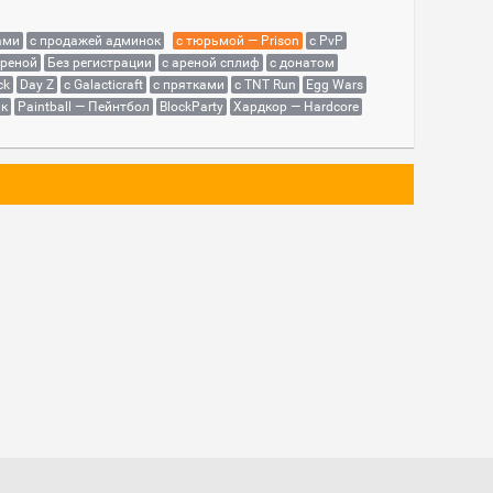
ами
с продажей админок
с тюрьмой — Prison
с PvP
ареной
Без регистрации
с ареной сплиф
с донатом
ck
Day Z
с Galacticraft
с прятками
с TNT Run
Egg Wars
як
Paintball — Пейнтбол
BlockParty
Хардкор — Hardcore