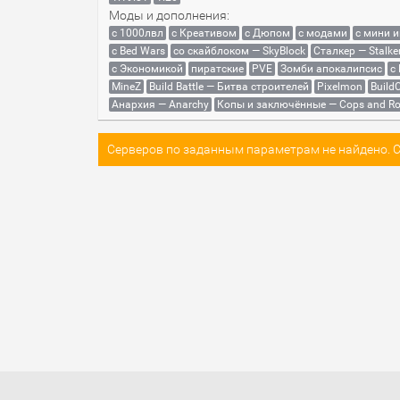
Моды и дополнения:
с 1000лвл
c Креативом
с Дюпом
с модами
с мини 
с Bed Wars
со скайблоком — SkyBlock
Сталкер — Stalke
с Экономикой
пиратские
PVE
Зомби апокалипсис
с
MineZ
Build Battle — Битва строителей
Pixelmon
BuildC
Анархия — Anarchy
Копы и заключённые — Cops and Ro
Серверов по заданным параметрам не найдено. Со