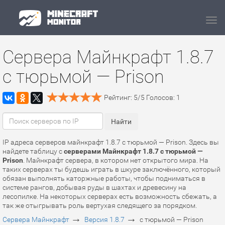
Navi
Сервера Майнкрафт 1.8.7
с тюрьмой — Prison
Рейтинг:
5
/
5
Голосов:
1
IP адреса серверов майнкрафт 1.8.7 с тюрьмой — Prison. Здесь вы
найдете таблицу с
серверами Майнкрафт 1.8.7 с тюрьмой —
Prison
. Майнкрафт сервера, в котором нет открытого мира. На
таких серверах ты будешь играть в шкуре заключённого, который
обязан выполнять каторжные работы, чтобы подниматься в
системе рангов, добывая руды в шахтах и древесину на
лесопилке. На некоторых серверах есть возможность сбежать, а
так же отыгрывать роль вертухая следящего за порядком.
→
→
Сервера Майнкрафт
Версия 1.8.7
с тюрьмой — Prison