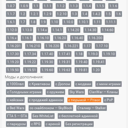
1.0.7
1.0.9
1.1
1.1.1
1.1.2
1.1.3
1.1.4
1.1.5
1.1.6
1.1.7
1.2
1.2.1
1.2.9
1.2.10
1.3
1.4
1.4.2
1.5
1.6
1.6.1
1.7
1.8
1.9
1.10
1.10.0
1.10.1
1.11
1.11.1
1.12.0
1.13.0
1.14.x
1.14.1
1.14.20
1.14.30
1.14.60
1.16.x
1.16.1
1.16.10
1.16.20
1.16.40
1.16.200
1.16.201
1.16.210
1.16.220
1.16.221
1.17
1.17.10
1.17.30
1.17.34
1.17.40
1.17.41
1.18
1.19.0
1.19.10
1.19.20
1.19.22
1.19.30
1.19.31
1.19.40
1.19.41
1.19.50
1.19.51
1.19.60
1.19.63
1.19.81
1.20
Моды и дополнения:
с 1000лвл
c Креативом
с Дюпом
с модами
с мини играми
с Голодными играми
с оружием
Sky Wars
ClanWar — Кланы
с кейсами
с продажей админок
с тюрьмой — Prison
с PvP
с Bed Wars
со скайблоком — SkyBlock
Сталкер — Stalker
ГТА 5 — GTA
Без WhiteList
с бесплатной админкой
с паркуром
с RPG
с ареной
Без регистрации