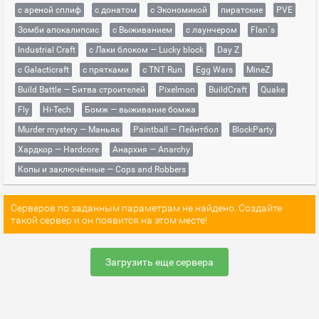
с ареной сплиф
с донатом
с Экономикой
пиратские
PVE
Зомби апокалипсис
с Выживанием
с лаунчером
Flan`s
Industrial Craft
с Лаки блоком — Lucky block
Day Z
с Galacticraft
с прятками
с TNT Run
Egg Wars
MineZ
Build Battle — Битва строителей
Pixelmon
BuildCraft
Quake
Fly
Hi-Tech
Бомж — выживание бомжа
Murder mystery — Маньяк
Paintball — Пейнтбол
BlockParty
Хардкор — Hardcore
Анархия — Anarchy
Копы и заключённые — Cops and Robbers
Серверов по заданным параметрам не найдено. Создайте
такой сервер и он появится на этом месте!
Загрузить еще сервера