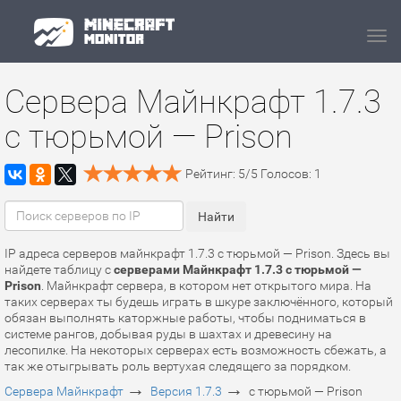
Navi
Сервера Майнкрафт 1.7.3
с тюрьмой — Prison
Рейтинг:
5
/
5
Голосов:
1
IP адреса серверов майнкрафт 1.7.3 с тюрьмой — Prison. Здесь вы
найдете таблицу с
серверами Майнкрафт 1.7.3 с тюрьмой —
Prison
. Майнкрафт сервера, в котором нет открытого мира. На
таких серверах ты будешь играть в шкуре заключённого, который
обязан выполнять каторжные работы, чтобы подниматься в
системе рангов, добывая руды в шахтах и древесину на
лесопилке. На некоторых серверах есть возможность сбежать, а
так же отыгрывать роль вертухая следящего за порядком.
→
→
Сервера Майнкрафт
Версия 1.7.3
с тюрьмой — Prison