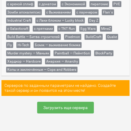
с ареной сплиф
с донатом
с Экономикой
пиратские
PVE
Зомби апокалипсис
с Выживанием
с лаунчером
Flan`s
Industrial Craft
с Лаки блоком — Lucky block
Day Z
с Galacticraft
с прятками
с TNT Run
Egg Wars
MineZ
Build Battle — Битва строителей
Pixelmon
BuildCraft
Quake
Fly
Hi-Tech
Бомж — выживание бомжа
Murder mystery — Маньяк
Paintball — Пейнтбол
BlockParty
Хардкор — Hardcore
Анархия — Anarchy
Копы и заключённые — Cops and Robbers
Серверов по заданным параметрам не найдено. Создайте
такой сервер и он появится на этом месте!
Загрузить еще сервера