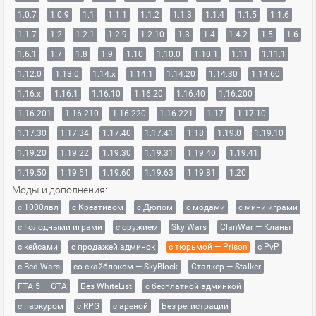
1.0.7
1.0.9
1.1
1.1.1
1.1.2
1.1.3
1.1.4
1.1.5
1.1.6
1.1.7
1.2
1.2.1
1.2.9
1.2.10
1.3
1.4
1.4.2
1.5
1.6
1.6.1
1.7
1.8
1.9
1.10
1.10.0
1.10.1
1.11
1.11.1
1.12.0
1.13.0
1.14.x
1.14.1
1.14.20
1.14.30
1.14.60
1.16.x
1.16.1
1.16.10
1.16.20
1.16.40
1.16.200
1.16.201
1.16.210
1.16.220
1.16.221
1.17
1.17.10
1.17.30
1.17.34
1.17.40
1.17.41
1.18
1.19.0
1.19.10
1.19.20
1.19.22
1.19.30
1.19.31
1.19.40
1.19.41
1.19.50
1.19.51
1.19.60
1.19.63
1.19.81
1.20
Моды и дополнения:
с 1000лвл
c Креативом
с Дюпом
с модами
с мини играми
с Голодными играми
с оружием
Sky Wars
ClanWar — Кланы
с кейсами
с продажей админок
с тюрьмой — Prison
с PvP
с Bed Wars
со скайблоком — SkyBlock
Сталкер — Stalker
ГТА 5 — GTA
Без WhiteList
с бесплатной админкой
с паркуром
с RPG
с ареной
Без регистрации