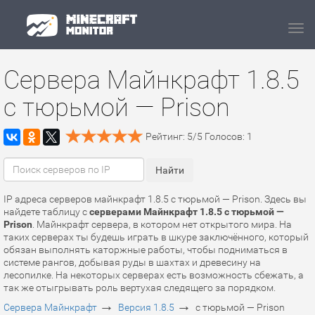
Navi
Сервера Майнкрафт 1.8.5
с тюрьмой — Prison
Рейтинг:
5
/
5
Голосов:
1
IP адреса серверов майнкрафт 1.8.5 с тюрьмой — Prison. Здесь вы
найдете таблицу с
серверами Майнкрафт 1.8.5 с тюрьмой —
Prison
. Майнкрафт сервера, в котором нет открытого мира. На
таких серверах ты будешь играть в шкуре заключённого, который
обязан выполнять каторжные работы, чтобы подниматься в
системе рангов, добывая руды в шахтах и древесину на
лесопилке. На некоторых серверах есть возможность сбежать, а
так же отыгрывать роль вертухая следящего за порядком.
→
→
Сервера Майнкрафт
Версия 1.8.5
с тюрьмой — Prison