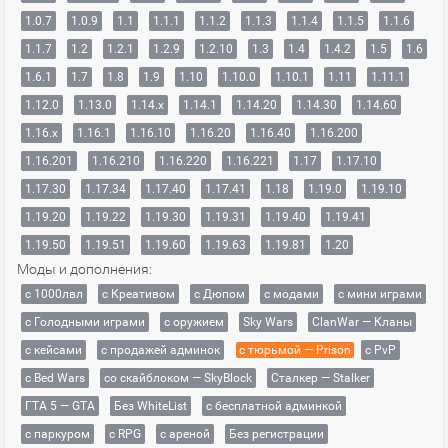
1.0.7
1.0.9
1.1
1.1.1
1.1.2
1.1.3
1.1.4
1.1.5
1.1.6
1.1.7
1.2
1.2.1
1.2.9
1.2.10
1.3
1.4
1.4.2
1.5
1.6
1.6.1
1.7
1.8
1.9
1.10
1.10.0
1.10.1
1.11
1.11.1
1.12.0
1.13.0
1.14.x
1.14.1
1.14.20
1.14.30
1.14.60
1.16.x
1.16.1
1.16.10
1.16.20
1.16.40
1.16.200
1.16.201
1.16.210
1.16.220
1.16.221
1.17
1.17.10
1.17.30
1.17.34
1.17.40
1.17.41
1.18
1.19.0
1.19.10
1.19.20
1.19.22
1.19.30
1.19.31
1.19.40
1.19.41
1.19.50
1.19.51
1.19.60
1.19.63
1.19.81
1.20
Моды и дополнения:
с 1000лвл
c Креативом
с Дюпом
с модами
с мини играми
с Голодными играми
с оружием
Sky Wars
ClanWar — Кланы
с кейсами
с продажей админок
с тюрьмой — Prison
с PvP
с Bed Wars
со скайблоком — SkyBlock
Сталкер — Stalker
ГТА 5 — GTA
Без WhiteList
с бесплатной админкой
с паркуром
с RPG
с ареной
Без регистрации