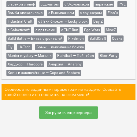
с ареной сплиф
с донатом
с Экономикой
пиратские
PVE
Зомби апокалипсис
с Выживанием
с лаунчером
Flan`s
Industrial Craft
с Лаки блоком — Lucky block
Day Z
с Galacticraft
с прятками
с TNT Run
Egg Wars
MineZ
Build Battle — Битва строителей
Pixelmon
BuildCraft
Quake
Fly
Hi-Tech
Бомж — выживание бомжа
Murder mystery — Маньяк
Paintball — Пейнтбол
BlockParty
Хардкор — Hardcore
Анархия — Anarchy
Копы и заключённые — Cops and Robbers
Серверов по заданным параметрам не найдено. Создайте
такой сервер и он появится на этом месте!
Загрузить еще сервера