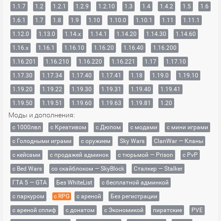
1.1.7
1.2
1.2.1
1.2.9
1.2.10
1.3
1.4
1.4.2
1.5
1.6
1.6.1
1.7
1.8
1.9
1.10
1.10.0
1.10.1
1.11
1.11.1
1.12.0
1.13.0
1.14.x
1.14.1
1.14.20
1.14.30
1.14.60
1.16.x
1.16.1
1.16.10
1.16.20
1.16.40
1.16.200
1.16.201
1.16.210
1.16.220
1.16.221
1.17
1.17.10
1.17.30
1.17.34
1.17.40
1.17.41
1.18
1.19.0
1.19.10
1.19.20
1.19.22
1.19.30
1.19.31
1.19.40
1.19.41
1.19.50
1.19.51
1.19.60
1.19.63
1.19.81
1.20
Моды и дополнения:
с 1000лвл
c Креативом
с Дюпом
с модами
с мини играми
с Голодными играми
с оружием
Sky Wars
ClanWar — Кланы
с кейсами
с продажей админок
с тюрьмой — Prison
с PvP
с Bed Wars
со скайблоком — SkyBlock
Сталкер — Stalker
ГТА 5 — GTA
Без WhiteList
с бесплатной админкой
с паркуром
с RPG
с ареной
Без регистрации
с ареной сплиф
с донатом
с Экономикой
пиратские
PVE