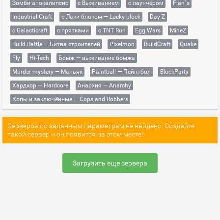
Зомби апокалипсис
с Выживанием
с лаунчером
Flan`s
Industrial Craft
с Лаки блоком — Lucky block
Day Z
с Galacticraft
с прятками
с TNT Run
Egg Wars
MineZ
Build Battle — Битва строителей
Pixelmon
BuildCraft
Quake
Fly
Hi-Tech
Бомж — выживание бомжа
Murder mystery — Маньяк
Paintball — Пейнтбол
BlockParty
Хардкор — Hardcore
Анархия — Anarchy
Копы и заключённые — Cops and Robbers
Серверов по заданным параметрам не найдено. Создайте
такой сервер и он появится на этом месте!
Загрузить еще сервера