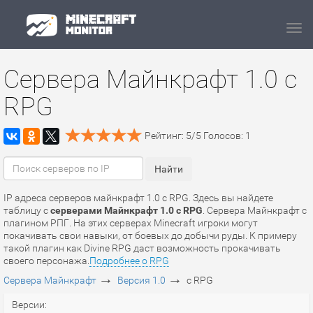
Navi
Сервера Майнкрафт 1.0 с
RPG
Рейтинг:
5
/
5
Голосов:
1
IP адреса серверов майнкрафт 1.0 с RPG. Здесь вы найдете
таблицу с
серверами Майнкрафт 1.0 с RPG
. Сервера Майнкрафт с
плагином РПГ. На этих серверах Minecraft игроки могут
покачивать свои навыки, от боевых до добычи руды. К примеру
такой плагин как Divine RPG даст возможность прокачивать
своего персонажа.
Подробнее о RPG
→
→
Сервера Майнкрафт
Версия 1.0
с RPG
Версии: