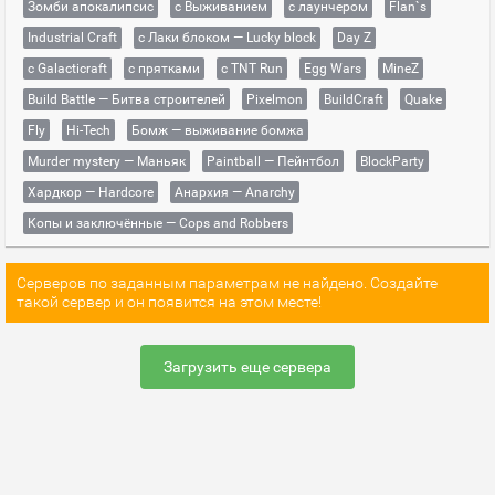
Зомби апокалипсис
с Выживанием
с лаунчером
Flan`s
Industrial Craft
с Лаки блоком — Lucky block
Day Z
с Galacticraft
с прятками
с TNT Run
Egg Wars
MineZ
Build Battle — Битва строителей
Pixelmon
BuildCraft
Quake
Fly
Hi-Tech
Бомж — выживание бомжа
Murder mystery — Маньяк
Paintball — Пейнтбол
BlockParty
Хардкор — Hardcore
Анархия — Anarchy
Копы и заключённые — Cops and Robbers
Серверов по заданным параметрам не найдено. Создайте
такой сервер и он появится на этом месте!
Загрузить еще сервера