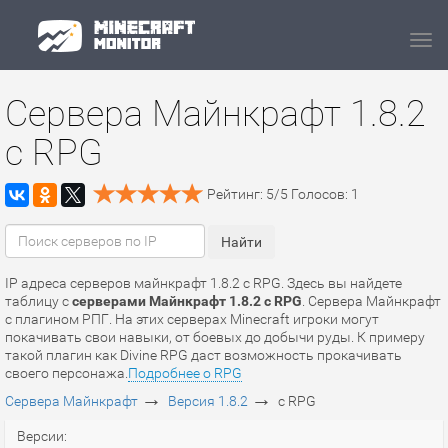
Navi
Сервера Майнкрафт 1.8.2
с RPG
Рейтинг:
5
/
5
Голосов:
1
IP адреса серверов майнкрафт 1.8.2 с RPG. Здесь вы найдете
таблицу с
серверами Майнкрафт 1.8.2 с RPG
. Сервера Майнкрафт
с плагином РПГ. На этих серверах Minecraft игроки могут
покачивать свои навыки, от боевых до добычи руды. К примеру
такой плагин как Divine RPG даст возможность прокачивать
своего персонажа.
Подробнее о RPG
→
→
Сервера Майнкрафт
Версия 1.8.2
с RPG
Версии: