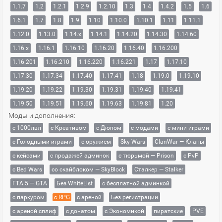
1.1.7
1.2
1.2.1
1.2.9
1.2.10
1.3
1.4
1.4.2
1.5
1.6
1.6.1
1.7
1.8
1.9
1.10
1.10.0
1.10.1
1.11
1.11.1
1.12.0
1.13.0
1.14.x
1.14.1
1.14.20
1.14.30
1.14.60
1.16.x
1.16.1
1.16.10
1.16.20
1.16.40
1.16.200
1.16.201
1.16.210
1.16.220
1.16.221
1.17
1.17.10
1.17.30
1.17.34
1.17.40
1.17.41
1.18
1.19.0
1.19.10
1.19.20
1.19.22
1.19.30
1.19.31
1.19.40
1.19.41
1.19.50
1.19.51
1.19.60
1.19.63
1.19.81
1.20
Моды и дополнения:
с 1000лвл
c Креативом
с Дюпом
с модами
с мини играми
с Голодными играми
с оружием
Sky Wars
ClanWar — Кланы
с кейсами
с продажей админок
с тюрьмой — Prison
с PvP
с Bed Wars
со скайблоком — SkyBlock
Сталкер — Stalker
ГТА 5 — GTA
Без WhiteList
с бесплатной админкой
с паркуром
с RPG
с ареной
Без регистрации
с ареной сплиф
с донатом
с Экономикой
пиратские
PVE