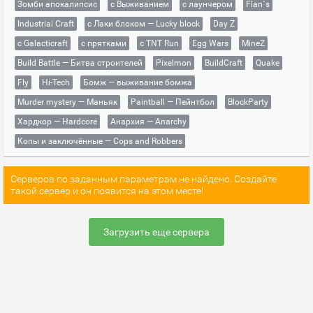
Зомби апокалипсис
с Выживанием
с лаунчером
Flan`s
Industrial Craft
с Лаки блоком — Lucky block
Day Z
с Galacticraft
с прятками
с TNT Run
Egg Wars
MineZ
Build Battle — Битва строителей
Pixelmon
BuildCraft
Quake
Fly
Hi-Tech
Бомж — выживание бомжа
Murder mystery — Маньяк
Paintball — Пейнтбол
BlockParty
Хардкор — Hardcore
Анархия — Anarchy
Копы и заключённые — Cops and Robbers
Серверов по заданным параметрам не найдено. Создайте
такой сервер и он появится на этом месте!
Загрузить еще сервера