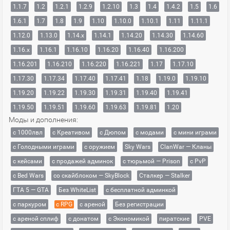
1.1.7
1.2
1.2.1
1.2.9
1.2.10
1.3
1.4
1.4.2
1.5
1.6
1.6.1
1.7
1.8
1.9
1.10
1.10.0
1.10.1
1.11
1.11.1
1.12.0
1.13.0
1.14.x
1.14.1
1.14.20
1.14.30
1.14.60
1.16.x
1.16.1
1.16.10
1.16.20
1.16.40
1.16.200
1.16.201
1.16.210
1.16.220
1.16.221
1.17
1.17.10
1.17.30
1.17.34
1.17.40
1.17.41
1.18
1.19.0
1.19.10
1.19.20
1.19.22
1.19.30
1.19.31
1.19.40
1.19.41
1.19.50
1.19.51
1.19.60
1.19.63
1.19.81
1.20
Моды и дополнения:
с 1000лвл
c Креативом
с Дюпом
с модами
с мини играми
с Голодными играми
с оружием
Sky Wars
ClanWar — Кланы
с кейсами
с продажей админок
с тюрьмой — Prison
с PvP
с Bed Wars
со скайблоком — SkyBlock
Сталкер — Stalker
ГТА 5 — GTA
Без WhiteList
с бесплатной админкой
с паркуром
с RPG
с ареной
Без регистрации
с ареной сплиф
с донатом
с Экономикой
пиратские
PVE