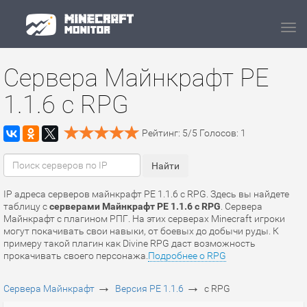
Navi
Сервера Майнкрафт PE
1.1.6 с RPG
Рейтинг:
5
/
5
Голосов:
1
IP адреса серверов майнкрафт PE 1.1.6 с RPG. Здесь вы найдете
таблицу с
серверами Майнкрафт PE 1.1.6 с RPG
. Сервера
Майнкрафт с плагином РПГ. На этих серверах Minecraft игроки
могут покачивать свои навыки, от боевых до добычи руды. К
примеру такой плагин как Divine RPG даст возможность
прокачивать своего персонажа.
Подробнее о RPG
→
→
Сервера Майнкрафт
Версия PE 1.1.6
с RPG