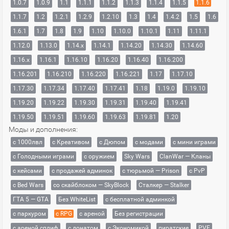
1.0.7
1.0.9
1.1
1.1.1
1.1.2
1.1.3
1.1.4
1.1.5
1.1.6
1.1.7
1.2
1.2.1
1.2.9
1.2.10
1.3
1.4
1.4.2
1.5
1.6
1.6.1
1.7
1.8
1.9
1.10
1.10.0
1.10.1
1.11
1.11.1
1.12.0
1.13.0
1.14.x
1.14.1
1.14.20
1.14.30
1.14.60
1.16.x
1.16.1
1.16.10
1.16.20
1.16.40
1.16.200
1.16.201
1.16.210
1.16.220
1.16.221
1.17
1.17.10
1.17.30
1.17.34
1.17.40
1.17.41
1.18
1.19.0
1.19.10
1.19.20
1.19.22
1.19.30
1.19.31
1.19.40
1.19.41
1.19.50
1.19.51
1.19.60
1.19.63
1.19.81
1.20
Моды и дополнения:
с 1000лвл
c Креативом
с Дюпом
с модами
с мини играми
с Голодными играми
с оружием
Sky Wars
ClanWar — Кланы
с кейсами
с продажей админок
с тюрьмой — Prison
с PvP
с Bed Wars
со скайблоком — SkyBlock
Сталкер — Stalker
ГТА 5 — GTA
Без WhiteList
с бесплатной админкой
с паркуром
с RPG
с ареной
Без регистрации
с ареной сплиф
с донатом
с Экономикой
пиратские
PVE