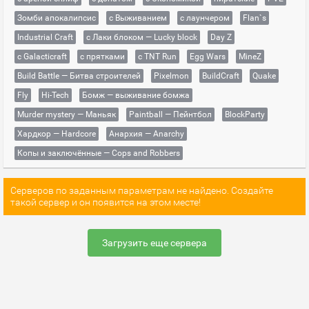
Зомби апокалипсис
с Выживанием
с лаунчером
Flan`s
Industrial Craft
с Лаки блоком — Lucky block
Day Z
с Galacticraft
с прятками
с TNT Run
Egg Wars
MineZ
Build Battle — Битва строителей
Pixelmon
BuildCraft
Quake
Fly
Hi-Tech
Бомж — выживание бомжа
Murder mystery — Маньяк
Paintball — Пейнтбол
BlockParty
Хардкор — Hardcore
Анархия — Anarchy
Копы и заключённые — Cops and Robbers
Серверов по заданным параметрам не найдено. Создайте
такой сервер и он появится на этом месте!
Загрузить еще сервера