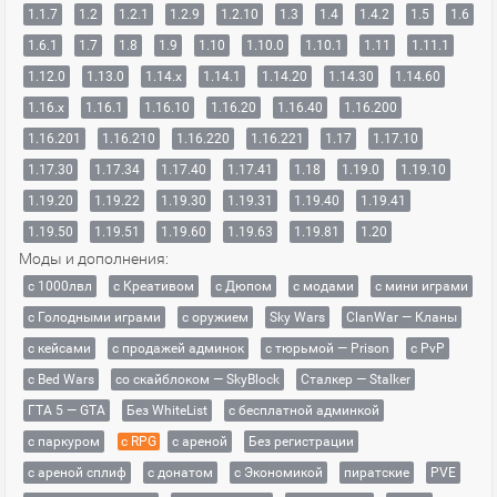
1.1.7
1.2
1.2.1
1.2.9
1.2.10
1.3
1.4
1.4.2
1.5
1.6
1.6.1
1.7
1.8
1.9
1.10
1.10.0
1.10.1
1.11
1.11.1
1.12.0
1.13.0
1.14.x
1.14.1
1.14.20
1.14.30
1.14.60
1.16.x
1.16.1
1.16.10
1.16.20
1.16.40
1.16.200
1.16.201
1.16.210
1.16.220
1.16.221
1.17
1.17.10
1.17.30
1.17.34
1.17.40
1.17.41
1.18
1.19.0
1.19.10
1.19.20
1.19.22
1.19.30
1.19.31
1.19.40
1.19.41
1.19.50
1.19.51
1.19.60
1.19.63
1.19.81
1.20
Моды и дополнения:
с 1000лвл
c Креативом
с Дюпом
с модами
с мини играми
с Голодными играми
с оружием
Sky Wars
ClanWar — Кланы
с кейсами
с продажей админок
с тюрьмой — Prison
с PvP
с Bed Wars
со скайблоком — SkyBlock
Сталкер — Stalker
ГТА 5 — GTA
Без WhiteList
с бесплатной админкой
с паркуром
с RPG
с ареной
Без регистрации
с ареной сплиф
с донатом
с Экономикой
пиратские
PVE