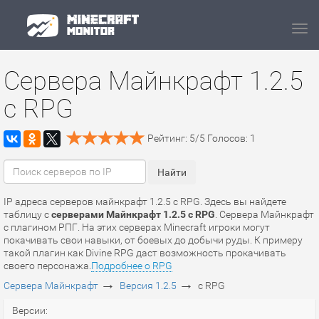
Navi
Сервера Майнкрафт 1.2.5
с RPG
Рейтинг:
5
/
5
Голосов:
1
IP адреса серверов майнкрафт 1.2.5 с RPG. Здесь вы найдете
таблицу с
серверами Майнкрафт 1.2.5 с RPG
. Сервера Майнкрафт
с плагином РПГ. На этих серверах Minecraft игроки могут
покачивать свои навыки, от боевых до добычи руды. К примеру
такой плагин как Divine RPG даст возможность прокачивать
своего персонажа.
Подробнее о RPG
→
→
Сервера Майнкрафт
Версия 1.2.5
с RPG
Версии: