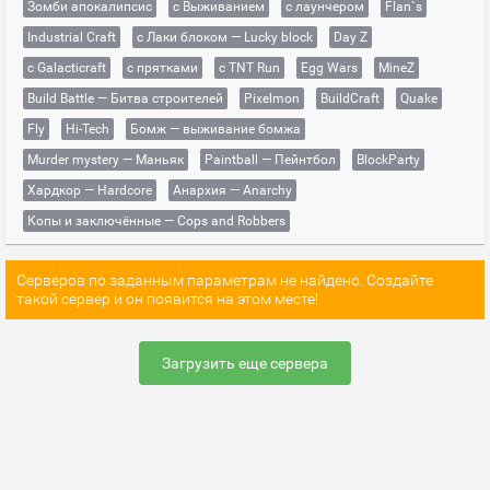
Зомби апокалипсис
с Выживанием
с лаунчером
Flan`s
Industrial Craft
с Лаки блоком — Lucky block
Day Z
с Galacticraft
с прятками
с TNT Run
Egg Wars
MineZ
Build Battle — Битва строителей
Pixelmon
BuildCraft
Quake
Fly
Hi-Tech
Бомж — выживание бомжа
Murder mystery — Маньяк
Paintball — Пейнтбол
BlockParty
Хардкор — Hardcore
Анархия — Anarchy
Копы и заключённые — Cops and Robbers
Серверов по заданным параметрам не найдено. Создайте
такой сервер и он появится на этом месте!
Загрузить еще сервера