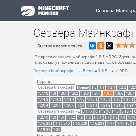
Сервера Майнкр
Сервера Майнкрафт 
Быстрая версия сайта
IP адреса серверов майнкрафт 1.8.5 с RPG. Здесь в
игроки могут покачивать свои навыки, от боевых д
→
→
Сервера Майнкрафт
Версия 1.8.5
с RPG
Версии:
Сервера Майнкрафт
Новые
1.0
1.1
1.2.1
1.2.2
1.2.
1.7.10
1.8
1.8.1
1.8.2
1.8.3
1.8.4
1.8.5
1.8.6
1.8.7
1.14.2
1.14.3
1.14.4
1.15
1.15.1
1.15.2
1.16
1.16.1
1.20.4
1.20.5
1.20.6
1.21
1.21.1
1.21.2
1.21.3
1.21.
Сервера Майнкрафт PE
0.14.x
0.14.2
0.14.3
0.15.x
0
1.2.10
1.3
1.4
1.4.2
1.5
1.6
1.6.1
1.7
1.8
1.9
1.10
1.16.201
1.16.210
1.16.220
1.16.221
1.17
1.17.10
1.
1.19.81
1.20
Моды и дополнения: