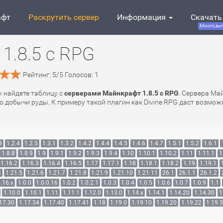
афт
Раскрутить сервер
Информация
Скачать
MoonLaun
1.8.5 с RPG
Рейтинг:
5
/
5
Голосов:
1
ы найдете таблицу с
серверами Майнкрафт 1.8.5 с RPG
. Сервера Ма
о добычи руды. К примеру такой плагин как Divine RPG даст возмо
3
1.2.4
1.2.5
1.3.1
1.3.2
1.4.2
1.4.4
1.4.5
1.4.6
1.4.7
1.5.1
1.5.2
1.6.1
1.8.8
1.8.9
1.9
1.9.1
1.9.2
1.9.3
1.9.4
1.10
1.10.1
1.10.2
1.11
1.11.1
1
1.16.2
1.16.3
1.16.4
1.16.5
1.17
1.17.1
1.18
1.18.1
1.18.2
1.19
1.19.1
4
1.21.5
1.21.6
1.21.7
1.21.8
1.21.9
1.21.10
1.21.11
26.1
26.1.1
26.1.2
.16.x
1.0.0
1.0.0.16
1.0.2
1.0.2.1
1.0.3
1.0.4
1.0.5
1.0.6
1.0.7
1.0.9
1.1
1.10.0
1.10.1
1.11
1.11.1
1.12.0
1.13.0
1.14.x
1.14.1
1.14.20
1.14.30
1
17.30
1.17.34
1.17.40
1.17.41
1.18
1.19.0
1.19.10
1.19.20
1.19.22
1.19.