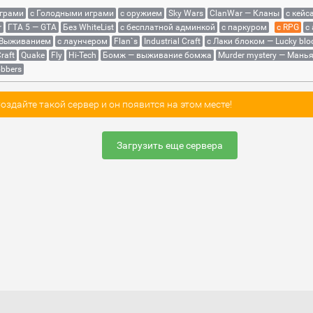
играми
с Голодными играми
с оружием
Sky Wars
ClanWar — Кланы
с кейс
r
ГТА 5 — GTA
Без WhiteList
с бесплатной админкой
с паркуром
с RPG
с
 Выживанием
с лаунчером
Flan`s
Industrial Craft
с Лаки блоком — Lucky blo
raft
Quake
Fly
Hi-Tech
Бомж — выживание бомжа
Murder mystery — Мань
bbers
здайте такой сервер и он появится на этом месте!
Загрузить еще сервера