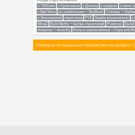
с 1000лвл
c Креативом
с Дюпом
с модами
с мини 
с Bed Wars
со скайблоком — SkyBlock
Сталкер — Stalke
с Экономикой
пиратские
PVE
Зомби апокалипсис
с
MineZ
Build Battle — Битва строителей
Pixelmon
BuildC
Анархия — Anarchy
Копы и заключённые — Cops and Ro
Серверов по заданным параметрам не найдено. Со