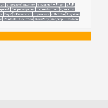
ами
с продажей админок
с тюрьмой — Prison
с PvP
 ареной
Без регистрации
с ареной сплиф
с донатом
ck
Day Z
с Galacticraft
с прятками
с TNT Run
Egg Wars
як
Paintball — Пейнтбол
BlockParty
Хардкор — Hardcore