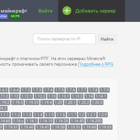
 майнкрафт
Войти
Добавить сервер
cher
MCPE
йнкрафт с плагином РПГ. На этих серверах Minecraft
жность прокачивать своего персонажа.
Подробнее о RPG
1.6.2
1.6.4
1.7.2
1.7.3
1.7.4
1.7.5
1.7.6
1.7.7
1.7.8
1.7.9
.11.2
1.12
1.12.1
1.12.2
1.13
1.13.1
1.13.2
1.14
1.14.1
1.19.2
1.19.3
1.19.33
1.19.4
1.20
1.20.1
1.20.2
1.20.3
26.2
1.1.1
1.1.2
1.1.3
1.1.4
1.1.5
1.1.6
1.1.7
1.2
1.2.1
1.2.9
.14.60
1.16.x
1.16.1
1.16.10
1.16.20
1.16.40
1.16.200
30
1.19.31
1.19.40
1.19.41
1.19.50
1.19.51
1.19.60
1.19.63