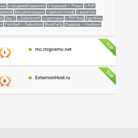
ами
с продажей админок
с тюрьмой — Prison
с PvP
 ареной
Без регистрации
с ареной сплиф
с донатом
ck
Day Z
с Galacticraft
с прятками
с TNT Run
Egg Wars
як
Paintball — Пейнтбол
BlockParty
Хардкор — Hardcore
mc.migosmc.net
1
EstamonHost.ru
0