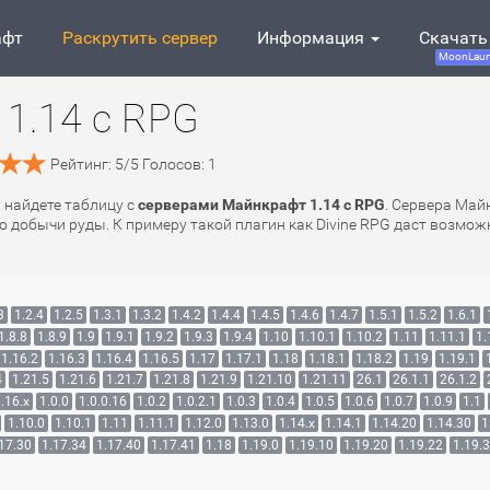
афт
Раскрутить сервер
Информация
Скачать
MoonLaun
1.14 с RPG
Рейтинг:
5
/
5
Голосов:
1
ы найдете таблицу с
серверами Майнкрафт 1.14 с RPG
. Сервера Май
о добычи руды. К примеру такой плагин как Divine RPG даст возмо
3
1.2.4
1.2.5
1.3.1
1.3.2
1.4.2
1.4.4
1.4.5
1.4.6
1.4.7
1.5.1
1.5.2
1.6.1
1.8.8
1.8.9
1.9
1.9.1
1.9.2
1.9.3
1.9.4
1.10
1.10.1
1.10.2
1.11
1.11.1
1.
1.16.2
1.16.3
1.16.4
1.16.5
1.17
1.17.1
1.18
1.18.1
1.18.2
1.19
1.19.1
4
1.21.5
1.21.6
1.21.7
1.21.8
1.21.9
1.21.10
1.21.11
26.1
26.1.1
26.1.2
.16.x
1.0.0
1.0.0.16
1.0.2
1.0.2.1
1.0.3
1.0.4
1.0.5
1.0.6
1.0.7
1.0.9
1.1
1.10.0
1.10.1
1.11
1.11.1
1.12.0
1.13.0
1.14.x
1.14.1
1.14.20
1.14.30
1
17.30
1.17.34
1.17.40
1.17.41
1.18
1.19.0
1.19.10
1.19.20
1.19.22
1.19.