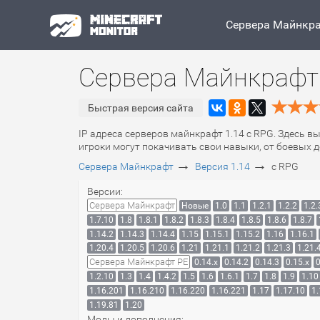
Сервера Майнкр
Сервера Майнкрафт 
Быстрая версия сайта
IP адреса серверов майнкрафт 1.14 с RPG. Здесь в
игроки могут покачивать свои навыки, от боевых д
→
→
Сервера Майнкрафт
Версия 1.14
с RPG
Версии:
Сервера Майнкрафт
Новые
1.0
1.1
1.2.1
1.2.2
1.2.
1.7.10
1.8
1.8.1
1.8.2
1.8.3
1.8.4
1.8.5
1.8.6
1.8.7
1.14.2
1.14.3
1.14.4
1.15
1.15.1
1.15.2
1.16
1.16.1
1.20.4
1.20.5
1.20.6
1.21
1.21.1
1.21.2
1.21.3
1.21.
Сервера Майнкрафт PE
0.14.x
0.14.2
0.14.3
0.15.x
0
1.2.10
1.3
1.4
1.4.2
1.5
1.6
1.6.1
1.7
1.8
1.9
1.10
1.16.201
1.16.210
1.16.220
1.16.221
1.17
1.17.10
1.
1.19.81
1.20
Моды и дополнения: