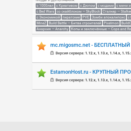
с 1000лвл
c Креативом
с Дюпом
с модами
с мини 
с Bed Wars
со скайблоком — SkyBlock
Сталкер — Stalke
с Экономикой
пиратские
PVE
Зомби апокалипсис
с
MineZ
Build Battle — Битва строителей
Pixelmon
BuildC
Анархия — Anarchy
Копы и заключённые — Cops and Ro
mc.migosmc.net - БЕСПЛАТНЫ
Версия сервера:
1.12.x, 1.13.x, 1.14.x, 1.15.
EstamonHost.ru - КРУПНЫЙ ПР
Версия сервера:
1.12.x, 1.13.x, 1.14.x, 1.15.