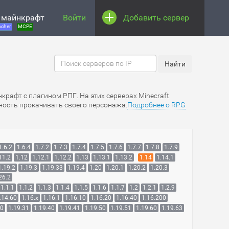
 майнкрафт
Войти
Добавить сервер
cher
MCPE
нкрафт с плагином РПГ. На этих серверах Minecraft
жность прокачивать своего персонажа.
Подробнее о RPG
1.6.2
1.6.4
1.7.2
1.7.3
1.7.4
1.7.5
1.7.6
1.7.7
1.7.8
1.7.9
11.2
1.12
1.12.1
1.12.2
1.13
1.13.1
1.13.2
1.14
1.14.1
1.19.2
1.19.3
1.19.33
1.19.4
1.20
1.20.1
1.20.2
1.20.3
26.2
1.1.1
1.1.2
1.1.3
1.1.4
1.1.5
1.1.6
1.1.7
1.2
1.2.1
1.2.9
.14.60
1.16.x
1.16.1
1.16.10
1.16.20
1.16.40
1.16.200
30
1.19.31
1.19.40
1.19.41
1.19.50
1.19.51
1.19.60
1.19.63