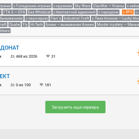
играми
с Голодными играми
с оружием
Sky Wars
ClanWar — Кланы
с кейс
r
ГТА 5 — GTA
Без WhiteList
с бесплатной админкой
с паркуром
с RPG
с
 Выживанием
с лаунчером
Flan`s
Industrial Craft
с Лаки блоком — Lucky blo
raft
Quake
Fly
Hi-Tech
Бомж — выживание бомжа
Murder mystery — Мань
bbers
Й ДОНАТ
x
468 из 2026
31
ОЕКТ
x
0 из 100
181
Загрузить еще сервера