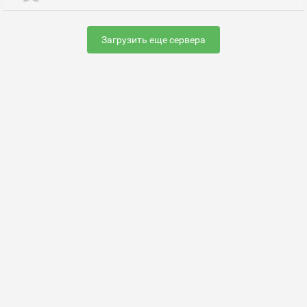
Загрузить еще сервера
Раскрутить сервер
FAQ по настройке сервера
Добавить сервер
Контакты
Карта сайта