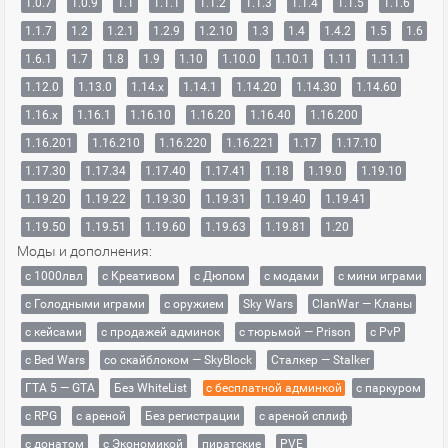
1.0.7
1.0.9
1.1
1.1.1
1.1.2
1.1.3
1.1.4
1.1.5
1.1.6
1.1.7
1.2
1.2.1
1.2.9
1.2.10
1.3
1.4
1.4.2
1.5
1.6
1.6.1
1.7
1.8
1.9
1.10
1.10.0
1.10.1
1.11
1.11.1
1.12.0
1.13.0
1.14.x
1.14.1
1.14.20
1.14.30
1.14.60
1.16.x
1.16.1
1.16.10
1.16.20
1.16.40
1.16.200
1.16.201
1.16.210
1.16.220
1.16.221
1.17
1.17.10
1.17.30
1.17.34
1.17.40
1.17.41
1.18
1.19.0
1.19.10
1.19.20
1.19.22
1.19.30
1.19.31
1.19.40
1.19.41
1.19.50
1.19.51
1.19.60
1.19.63
1.19.81
1.20
Моды и дополнения:
с 1000лвл
c Креативом
с Дюпом
с модами
с мини играми
с Голодными играми
с оружием
Sky Wars
ClanWar — Кланы
с кейсами
с продажей админок
с тюрьмой — Prison
с PvP
с Bed Wars
со скайблоком — SkyBlock
Сталкер — Stalker
ГТА 5 — GTA
Без WhiteList
с бесплатной админкой
с паркуром
с RPG
с ареной
Без регистрации
с ареной сплиф
с донатом
с Экономикой
пиратские
PVE