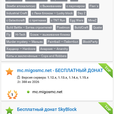
Зомби апокалипсис
с Выживанием
с лаунчером
Flan`s
Industrial Craft
с Лаки блоком — Lucky block
Day Z
с Galacticraft
с прятками
с TNT Run
Egg Wars
MineZ
Build Battle — Битва строителей
Pixelmon
BuildCraft
Quake
Fly
Hi-Tech
Бомж — выживание бомжа
Murder mystery — Маньяк
Paintball — Пейнтбол
BlockParty
Хардкор — Hardcore
Анархия — Anarchy
Копы и заключённые — Cops and Robbers
mc.migosmc.net - БЕСПЛАТНЫЙ ДОНАТ
Версия сервера:
1.12.x, 1.13.x, 1.14.x, 1.15.x
388 из 2026
mc.migosmc.net
1
Бесплатный донат SkyBlock