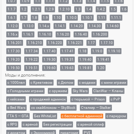
1.0.7
1.0.9
1.1
1.1.1
1.1.2
1.1.3
1.1.4
1.1.5
1.1.6
1.1.7
1.2
1.2.1
1.2.9
1.2.10
1.3
1.4
1.4.2
1.5
1.6
1.6.1
1.7
1.8
1.9
1.10
1.10.0
1.10.1
1.11
1.11.1
1.12.0
1.13.0
1.14.x
1.14.1
1.14.20
1.14.30
1.14.60
1.16.x
1.16.1
1.16.10
1.16.20
1.16.40
1.16.200
1.16.201
1.16.210
1.16.220
1.16.221
1.17
1.17.10
1.17.30
1.17.34
1.17.40
1.17.41
1.18
1.19.0
1.19.10
1.19.20
1.19.22
1.19.30
1.19.31
1.19.40
1.19.41
1.19.50
1.19.51
1.19.60
1.19.63
1.19.81
1.20
Моды и дополнения:
с 1000лвл
c Креативом
с Дюпом
с модами
с мини играми
с Голодными играми
с оружием
Sky Wars
ClanWar — Кланы
с кейсами
с продажей админок
с тюрьмой — Prison
с PvP
с Bed Wars
со скайблоком — SkyBlock
Сталкер — Stalker
ГТА 5 — GTA
Без WhiteList
с бесплатной админкой
с паркуром
с RPG
с ареной
Без регистрации
с ареной сплиф
с донатом
с Экономикой
пиратские
PVE