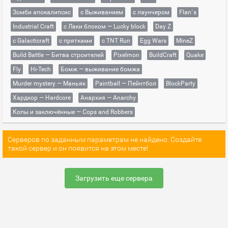
Зомби апокалипсис
с Выживанием
с лаунчером
Flan`s
Industrial Craft
с Лаки блоком — Lucky block
Day Z
с Galacticraft
с прятками
с TNT Run
Egg Wars
MineZ
Build Battle — Битва строителей
Pixelmon
BuildCraft
Quake
Fly
Hi-Tech
Бомж — выживание бомжа
Murder mystery — Маньяк
Paintball — Пейнтбол
BlockParty
Хардкор — Hardcore
Анархия — Anarchy
Копы и заключённые — Cops and Robbers
Серверов по заданным параметрам не найдено. Создайте
такой сервер и он появится на этом месте!
Загрузить еще сервера